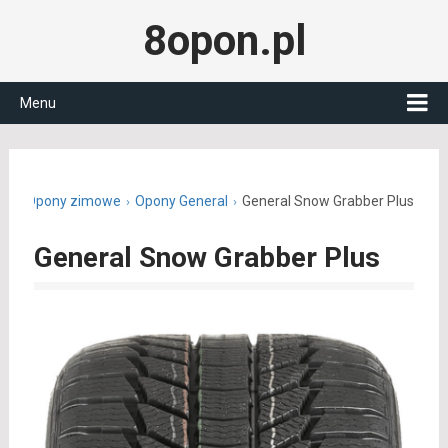
8opon.pl
Menu
pl
Opony zimowe
Opony General
General Snow Grabber Plus
General Snow Grabber Plus