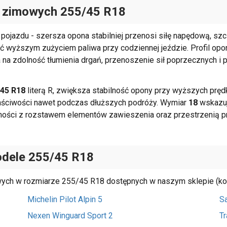
 zimowych
255/45 R18
ojazdu - szersza opona stabilniej przenosi siłę napędową, szcz
 wyższym zużyciem paliwa przy codziennej jeździe. Profil op
na zdolność tłumienia drgań, przenoszenie sił poprzecznych i p
45 R18
literą R, zwiększa stabilność opony przy wyższych prędk
aściwości nawet podczas dłuższych podróży. Wymiar
18
wskazuje
zgodności z rozstawem elementów zawieszenia oraz przestrzenią
dele 255/45 R18
wych w rozmiarze 255/45 R18 dostępnych w naszym sklepie (kol
Michelin Pilot Alpin 5
Sa
Nexen Winguard Sport 2
T