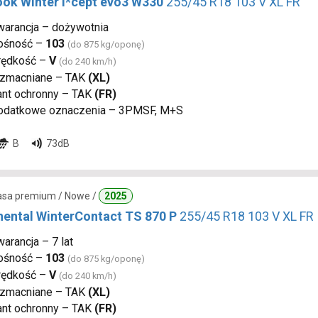
ok Winter i*cept evo3 W330
255/45 R18 103 V XL FR
warancja – dożywotnia
ośność –
103
(do 875 kg/oponę)
rędkość –
V
(do 240 km/h)
zmacniane – TAK
(XL)
ant ochronny – TAK
(FR)
odatkowe oznaczenia – 3PMSF, M+S
B
73dB
lasa premium / Nowe /
2025
nental WinterContact TS 870 P
255/45 R18 103 V XL FR
arancja – 7 lat
ośność –
103
(do 875 kg/oponę)
rędkość –
V
(do 240 km/h)
zmacniane – TAK
(XL)
ant ochronny – TAK
(FR)