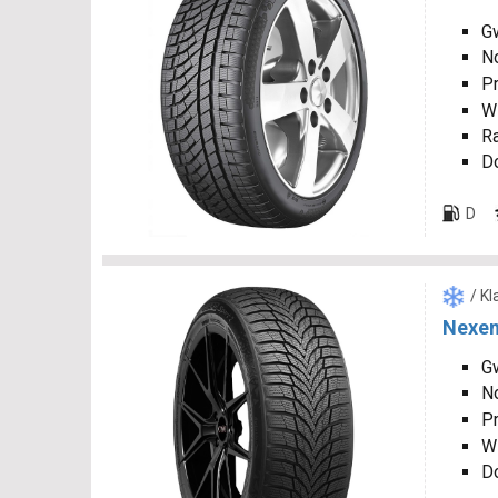
Gw
N
P
W
R
D
D
/ K
Nexen
Gw
N
P
W
D