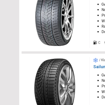
Gw
N
P
W
R
D
C
/ K
Sailun
Gw
N
P
W
D