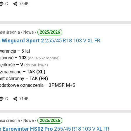
C
73dB
lasa średnia / Nowe /
2025/2026
 Winguard Sport 2
255/45 R18 103 V XL FR
arancja – 5 lat
ośność –
103
(do 875 kg/oponę)
rędkość –
V
(do 240 km/h)
zmacniane – TAK
(XL)
ant ochronny – TAK
(FR)
odatkowe oznaczenia – 3PMSF, M+S
C
71dB
lasa średnia / Nowe /
2025/2026
n Eurowinter HS02 Pro
255/45 R18 103 V XL FR