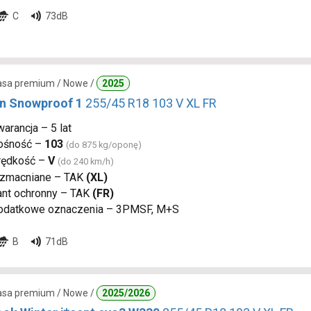
C
73dB
lasa premium / Nowe /
2025
n Snowproof 1
255/45 R18 103 V XL FR
arancja – 5 lat
ośność –
103
(do 875 kg/oponę)
rędkość –
V
(do 240 km/h)
zmacniane – TAK
(XL)
ant ochronny – TAK
(FR)
odatkowe oznaczenia – 3PMSF, M+S
B
71dB
lasa premium / Nowe /
2025/2026