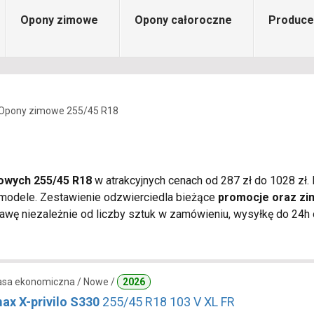
Opony zimowe
Opony całoroczne
Produce
Opony zimowe 255/45 R18
owych 255/45 R18
w atrakcyjnych cenach od 287 zł do 1028 zł. 
 modele. Zestawienie odzwierciedla bieżące
promocje oraz z
wę niezależnie od liczby sztuk w zamówieniu, wysyłkę do 24h o
lasa ekonomiczna / Nowe /
2026
ax X-privilo S330
255/45 R18 103 V XL FR