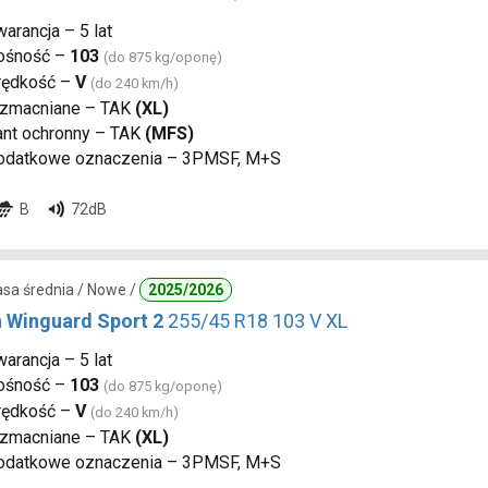
arancja – 5 lat
ośność –
103
(do 875 kg/oponę)
rędkość –
V
(do 240 km/h)
zmacniane – TAK
(XL)
ant ochronny – TAK
(MFS)
odatkowe oznaczenia – 3PMSF, M+S
B
72dB
lasa średnia / Nowe /
2025/2026
 Winguard Sport 2
255/45 R18 103 V XL
arancja – 5 lat
ośność –
103
(do 875 kg/oponę)
rędkość –
V
(do 240 km/h)
zmacniane – TAK
(XL)
odatkowe oznaczenia – 3PMSF, M+S