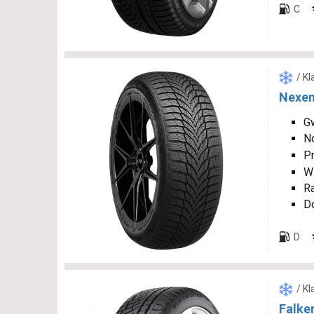
C
/ K
Nexen
Gw
N
P
W
R
D
D
/ K
Falke