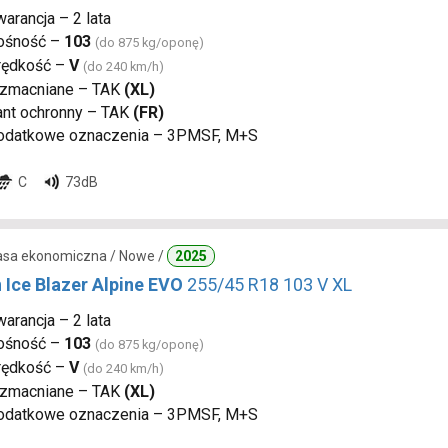
arancja – 2 lata
ośność –
103
(do 875 kg/oponę)
rędkość –
V
(do 240 km/h)
zmacniane – TAK
(XL)
ant ochronny – TAK
(FR)
odatkowe oznaczenia – 3PMSF, M+S
C
73dB
lasa ekonomiczna / Nowe /
2025
 Ice Blazer Alpine EVO
255/45 R18 103 V XL
arancja – 2 lata
ośność –
103
(do 875 kg/oponę)
rędkość –
V
(do 240 km/h)
zmacniane – TAK
(XL)
odatkowe oznaczenia – 3PMSF, M+S