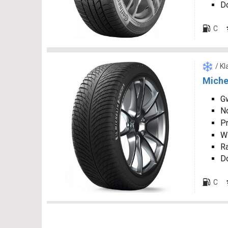
D
C
/ K
Michel
Gw
N
P
W
R
D
C