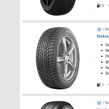
D
/ K
Nokia
Gw
N
P
W
R
D
C
/ K