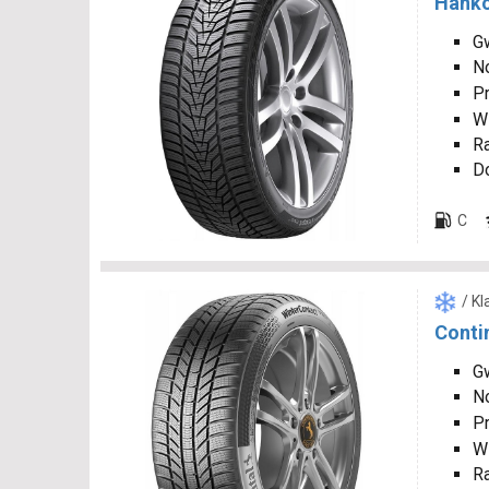
Hanko
G
N
P
W
R
D
C
/ K
Conti
Gw
N
P
W
R