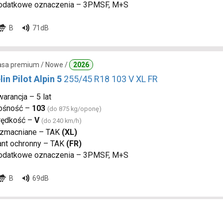
odatkowe oznaczenia – 3PMSF, M+S
B
71dB
lasa premium / Nowe /
2026
in Pilot Alpin 5
255/45 R18 103 V XL FR
arancja – 5 lat
ośność –
103
(do 875 kg/oponę)
rędkość –
V
(do 240 km/h)
zmacniane – TAK
(XL)
ant ochronny – TAK
(FR)
odatkowe oznaczenia – 3PMSF, M+S
B
69dB