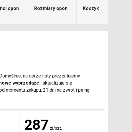
nci opon
Rozmiary opon
Koszyk
Domyślnie, na górze listy prezentujemy
imowe wyprzedaże
i aktualizuje się
d momentu zakupu, 21 dni na zwrot i pełną
287
zł/szt.