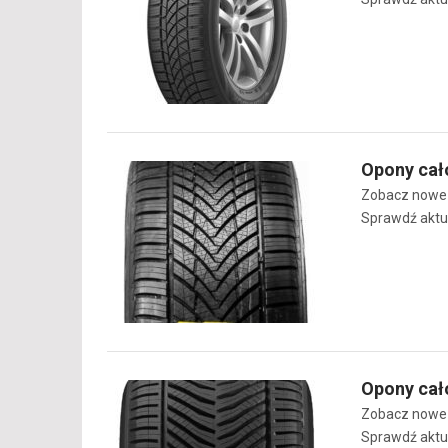
Opony cał
Zobacz nowe 
Sprawdź aktua
Opony cał
Zobacz nowe 
Sprawdź aktua