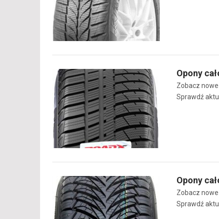
Opony cał
Zobacz nowe 
Sprawdź aktua
Opony cał
Zobacz nowe 
Sprawdź aktua