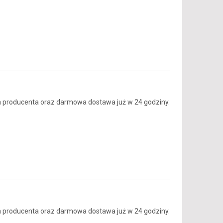
 producenta oraz darmowa dostawa już w 24 godziny.
 producenta oraz darmowa dostawa już w 24 godziny.