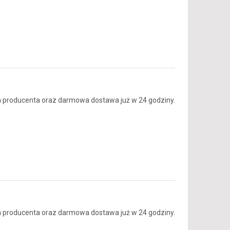
 producenta oraz darmowa dostawa już w 24 godziny.
 producenta oraz darmowa dostawa już w 24 godziny.