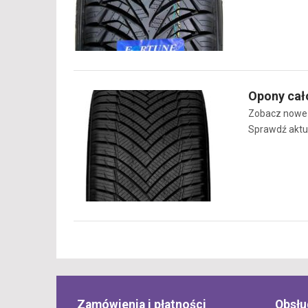
Opony cał
Zobacz nowe 
Sprawdź aktua
Zamówienia i płatności
Obsłu