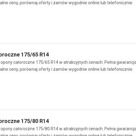
lne ceny, porównaj oferty i zamów wygodnie online lub telefonicznie.
oroczne 175/65 R14
opony całoroczne 175/65 R14 w atrakcyjnych cenach. Pełna gwarancja
lne ceny, porównaj oferty i zamów wygodnie online lub telefonicznie.
oroczne 175/80 R14
opony całoroczne 175/80 R14 w atrakcyjnych cenach. Pełna gwarancja
lne ceny, porównaj oferty i zamów wygodnie online lub telefonicznie.