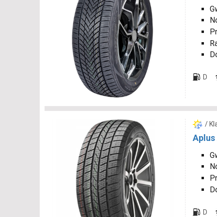
Gw
N
P
R
D
D
/ K
Aplus
Gw
N
P
D
D