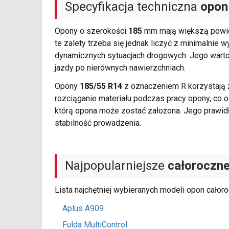
Specyfikacja techniczna
opon
Opony o szerokości
185
mm mają większą powier
te zalety trzeba się jednak liczyć z minimalnie 
dynamicznych sytuacjach drogowych. Jego warto
jazdy po nierównych nawierzchniach.
Opony
185/55 R14
z oznaczeniem R korzystają z r
rozciąganie materiału podczas pracy opony, co
którą opona może zostać założona. Jego prawid
stabilność prowadzenia.
Najpopularniejsze
całoroczn
Lista najchętniej wybieranych modeli opon cało
Aplus A909
Fulda MultiControl