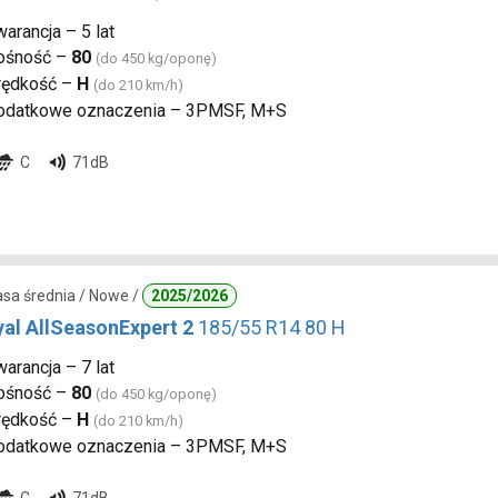
arancja – 5 lat
ośność –
80
(do 450 kg/oponę)
rędkość –
H
(do 210 km/h)
odatkowe oznaczenia – 3PMSF, M+S
C
71dB
lasa średnia / Nowe /
2025/2026
yal AllSeasonExpert 2
185/55 R14 80 H
arancja – 7 lat
ośność –
80
(do 450 kg/oponę)
rędkość –
H
(do 210 km/h)
odatkowe oznaczenia – 3PMSF, M+S