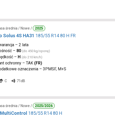
lasa średnia / Nowe /
2025
 Solus 4S HA31
185/55 R14 80 H FR
arancja – 2 lata
ośność –
80
(do 450 kg/oponę)
rędkość –
H
(do 210 km/h)
ant ochronny – TAK
(FR)
odatkowe oznaczenia – 3PMSF, M+S
C
71dB
lasa średnia / Nowe /
2025/2026
 MultiControl
185/55 R14 80 H