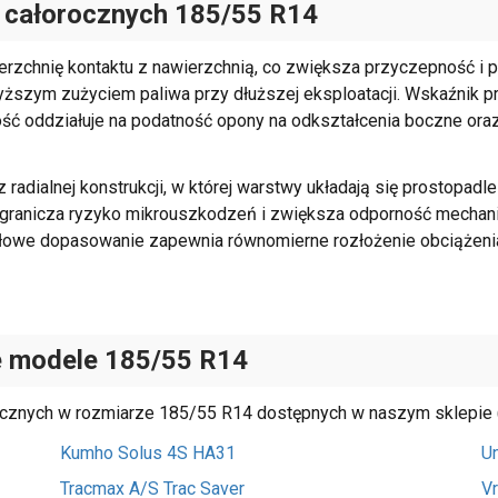
 całorocznych
185/55 R14
zchnię kontaktu z nawierzchnią, co zwiększa przyczepność i p
wyższym zużyciem paliwa przy dłuższej eksploatacji. Wskaźnik pr
ść oddziałuje na podatność opony na odkształcenia boczne ora
adialnej konstrukcji, w której warstwy układają się prostopadle 
 ogranicza ryzyko mikrouszkodzeń i zwiększa odporność mechan
łowe dopasowanie zapewnia równomierne rozłożenie obciążenia
e modele 185/55 R14
rocznych w rozmiarze 185/55 R14 dostępnych w naszym sklepie (
Kumho Solus 4S HA31
Un
Tracmax A/S Trac Saver
V