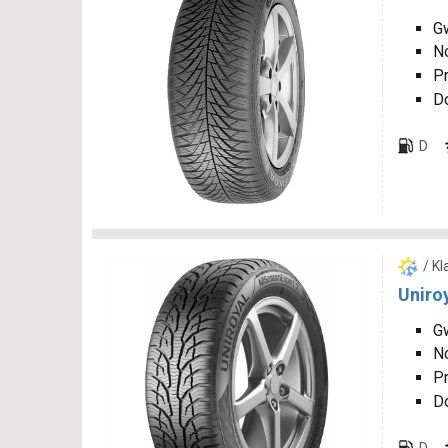
Gw
N
P
D
D
/ K
Uniro
Gw
N
P
D