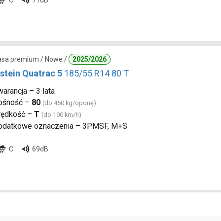
C
71dB
lasa premium / Nowe /
2025/2026
stein Quatrac 5
185/55 R14 80 T
arancja – 3 lata
ośność –
80
(do 450 kg/oponę)
rędkość –
T
(do 190 km/h)
odatkowe oznaczenia – 3PMSF, M+S
C
69dB