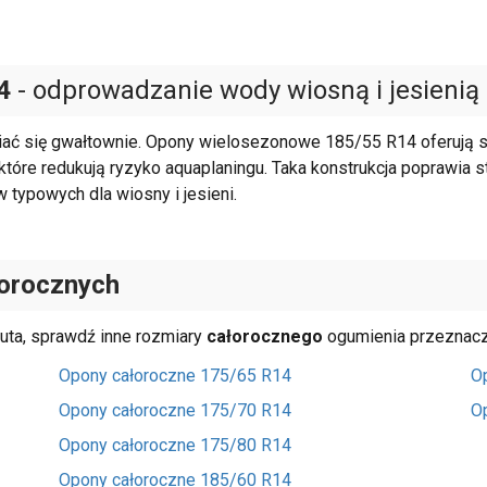
4
- odprowadzanie wody wiosną i jesienią
niać się gwałtownie. Opony wielosezonowe 185/55 R14 oferują
e redukują ryzyko aquaplaningu. Taka konstrukcja poprawia sta
ypowych dla wiosny i jesieni.
łorocznych
uta, sprawdź inne rozmiary
całorocznego
ogumienia przeznaczon
Opony całoroczne 175/65 R14
O
Opony całoroczne 175/70 R14
O
Opony całoroczne 175/80 R14
Opony całoroczne 185/60 R14