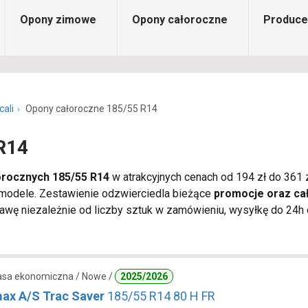
Opony zimowe
Opony całoroczne
Produce
cali
Opony całoroczne 185/55 R14
R14
orocznych 185/55 R14
w atrakcyjnych cenach od 194 zł do 361 z
 modele. Zestawienie odzwierciedla bieżące
promocje oraz ca
wę niezależnie od liczby sztuk w zamówieniu, wysyłkę do 24h o
lasa ekonomiczna / Nowe /
2025/2026
ax A/S Trac Saver
185/55 R14 80 H FR