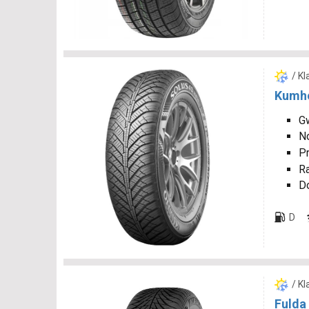
/ K
Kumho
Gw
N
P
R
D
D
/ K
Fulda