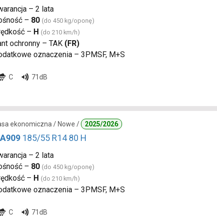
arancja – 2 lata
ośność –
80
(do 450 kg/oponę)
rędkość –
H
(do 210 km/h)
ant ochronny – TAK
(FR)
odatkowe oznaczenia – 3PMSF, M+S
C
71dB
lasa ekonomiczna / Nowe /
2025/2026
 A909
185/55 R14 80 H
arancja – 2 lata
ośność –
80
(do 450 kg/oponę)
rędkość –
H
(do 210 km/h)
odatkowe oznaczenia – 3PMSF, M+S
C
71dB