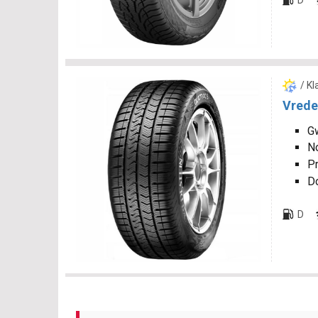
D
/ K
Vrede
Gw
N
P
D
D