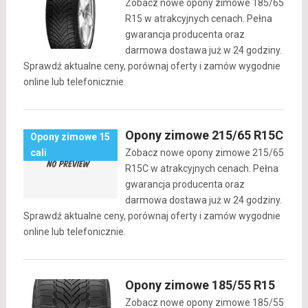
Zobacz nowe opony zimowe 185/65
R15 w atrakcyjnych cenach. Pełna
gwarancja producenta oraz
darmowa dostawa już w 24 godziny.
Sprawdź aktualne ceny, porównaj oferty i zamów wygodnie
online lub telefonicznie.
Opony zimowe 215/65 R15C
Opony zimowe 15
cali
Zobacz nowe opony zimowe 215/65
R15C w atrakcyjnych cenach. Pełna
gwarancja producenta oraz
darmowa dostawa już w 24 godziny.
Sprawdź aktualne ceny, porównaj oferty i zamów wygodnie
online lub telefonicznie.
Opony zimowe 185/55 R15
Zobacz nowe opony zimowe 185/55