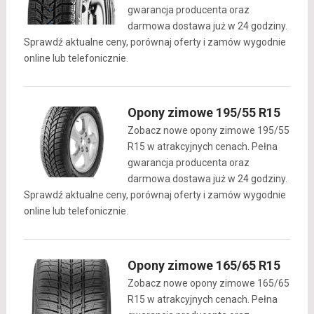
gwarancja producenta oraz
darmowa dostawa już w 24 godziny.
Sprawdź aktualne ceny, porównaj oferty i zamów wygodnie
online lub telefonicznie.
Opony zimowe 195/55 R15
Zobacz nowe opony zimowe 195/55
R15 w atrakcyjnych cenach. Pełna
gwarancja producenta oraz
darmowa dostawa już w 24 godziny.
Sprawdź aktualne ceny, porównaj oferty i zamów wygodnie
online lub telefonicznie.
Opony zimowe 165/65 R15
Zobacz nowe opony zimowe 165/65
R15 w atrakcyjnych cenach. Pełna