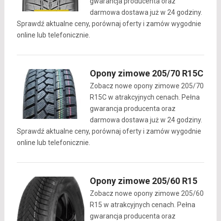
gwarancja producenta oraz
darmowa dostawa już w 24 godziny.
Sprawdź aktualne ceny, porównaj oferty i zamów wygodnie
online lub telefonicznie.
Opony zimowe 205/70 R15C
Zobacz nowe opony zimowe 205/70
R15C w atrakcyjnych cenach. Pełna
gwarancja producenta oraz
darmowa dostawa już w 24 godziny.
Sprawdź aktualne ceny, porównaj oferty i zamów wygodnie
online lub telefonicznie.
Opony zimowe 205/60 R15
Zobacz nowe opony zimowe 205/60
R15 w atrakcyjnych cenach. Pełna
gwarancja producenta oraz