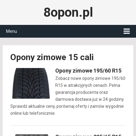
8opon.pl
Menu
Opony zimowe 15 cali
Opony zimowe 195/60 R15
Zobacz nowe opony zimowe 195/60
R15 w atrakcyjnych cenach. Pełna
gwarancja producenta oraz
darmowa dostawa już w 24 godziny.
Sprawdź aktualne ceny, porównaj oferty i zamów wygodnie
online lub telefonicznie.