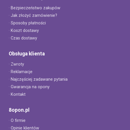
· Bezpieczeństwo zakupów
· Jak złożyć zamówienie?
· Sposoby płatności
· Koszt dostawy
· Czas dostawy
Obsługa klienta
· Zwroty
· Reklamacje
· Najczęściej zadawane pytania
· Gwarancja na opony
· Kontakt
8opon.pl
· O firmie
· Opinie klientów