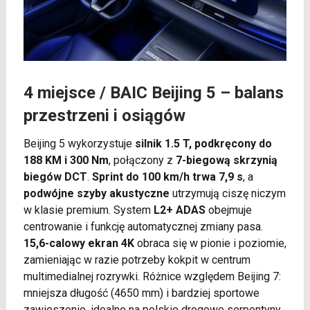
4 miejsce /
BAIC Beijing 5
– balans
przestrzeni i osiągów
Beijing 5 wykorzystuje
silnik 1.5 T, podkręcony do
188 KM i 300 Nm
, połączony z
7-biegową skrzynią
biegów DCT
.
Sprint do 100 km/h trwa 7,9 s
, a
podwójne szyby akustyczne
utrzymują ciszę niczym
w klasie premium. System
L2+ ADAS
obejmuje
centrowanie i funkcję automatycznej zmiany pasa.
15,6-calowy ekran 4K
obraca się w pionie i poziomie,
zamieniając w razie potrzeby kokpit w centrum
multimedialnej rozrywki. Różnice względem Beijing 7:
mniejsza długość (4650 mm) i bardziej sportowe
zawieszenie, idealne na polskie drogowe serpentyny.