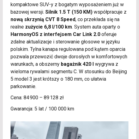
kompaktowe SUV-y z bogatym wyposażeniem już w
bazowej wersji.
Silnik 1.5 T (150 KM)
współpracuje z
nową skrzynią CVT 8 Speed
, co przekłada się na
realne
zużycie 6,8 l/100 km
. System auta oparty o
HarmonyOS z interfejsem Car Link 2.0
oferuje
zdalne aktualizacje i sterowanie głosowe w języku
polskim. Tylna kanapa regulowana pod kątem oparcia
pozwala przewozić dwoje dorosłych w komfortowych
warunkach, a obszerny
bagażnik 420 l
wygrywa z
wieloma rywalami segmentu C. W stosunku do Beijing
5 model 3 jest krótszy o 180 mm, co ułatwia
parkowanie.
Cena: 84 900 – 89 128 zł
Gwarancja: 5 lat / 100 000 km