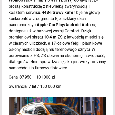
Wolnossący silnik 1.5 VTI TECH (106 KM)
łączy
prostą konstrukcję z niewielką awaryjnością i
kosztem serwisu.
448-litrowy kufer
bije na głowę
konkurentów z segmentu B, a szklany dach
panoramiczny i
Apple CarPlay/Android Auto
są
dostępne już w bazowej wersji Comfort. Dzięki
promieniowi skrętu
10,4 m
ZS z łatwością mieści się
w ciasnych uliczkach, a 17-calowe felgi i plastikowe
osłony nadkoli dodają mu terenowego sznytu. W
porównaniu z HS, ZS stawia na ekonomię i zwrotność,
dlatego świetnie sprawdza się jako pierwszy rodzinny
samochód lub firmowy flotowiec.
Cena: 87 950 – 101 000 zł
Gwarancja: 7 lat / 150 000 km