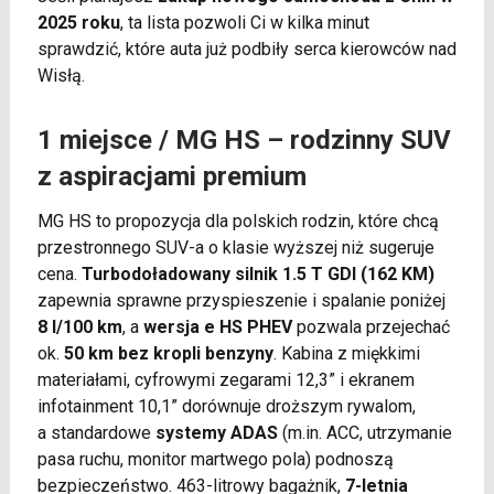
2025 roku
, ta lista pozwoli Ci w kilka minut
sprawdzić, które auta już podbiły serca kierowców nad
Wisłą.
1 miejsce /
MG HS
– rodzinny SUV
z aspiracjami premium
MG HS to propozycja dla polskich rodzin, które chcą
przestronnego SUV-a o klasie wyższej niż sugeruje
cena.
Turbodoładowany silnik 1.5 T GDI (162 KM)
zapewnia sprawne przyspieszenie i spalanie poniżej
8 l/100 km
, a
wersja e HS PHEV
pozwala przejechać
ok.
50 km bez kropli benzyny
. Kabina z miękkimi
materiałami, cyfrowymi zegarami 12,3” i ekranem
infotainment 10,1” dorównuje droższym rywalom,
a standardowe
systemy ADAS
(m.in. ACC, utrzymanie
pasa ruchu, monitor martwego pola) podnoszą
bezpieczeństwo. 463-litrowy bagażnik,
7-letnia