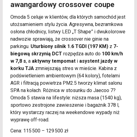
awangardowy crossover coupe
Omoda 5 celuje w klientów, dla których samochód jest
utożsamieniem stylu życia. Agresywna, bezramkowa
osłona chłodnicy, listwy LED „T Shape” i dwukolorowe
nadwozie sprawiają, że crossover nie ginie na
parkingu.
Uturbiony silnik 1.6 TGDI (197 KM)
z
7-
biegową skrzynią DCT
rozpędza auto do
100 km/h
w 7,8 s
, a
aktywny tempomat
i
asystent jazdy w
korku TJA
zmniejszają stres w mieście. Kabina z
podświetleniem ambientowym (64 kolory), fotelami
AGR i filtracją powietrza PM2.5 tworzy klimat salonu
SPA na kołach. Różnica w stosunku do Jaecoo 7?
Omoda 5 stawia na lifestyle: niższa masa (1540 kg),
sportowo zestrojone zawieszenie i bagażnik 378 l,
który wystarczy raczej na weekendowe wypady niż
wyprawę off-road.
Cena: 115 500 – 129 500 zł