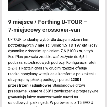
9 miejsce /
Forthing U‑TOUR
–
7‑miejscowy crossover‑van
U-TOUR to idealny wybór dla dużych rodzin i firm
potrzebujących
7 miejsc
.
Silnik 1.5 TD 197 KM
łączy
dynamikę z średnim spalaniem
7,6 l/100 km
, a tryb
Eco Plus pozwala zredukować zużycie do
6,5 l
podczas autostradowych podróży. Konfiguracja foteli
2-2-3 z kaptain chairs w drugim rzędzie oferuje
rzadko spotykany w tej klasie komfort, a po złożeniu
otrzymujemy płaską podłogę i ponad
2200 l
przestrzeni ładunkowej
. Standardowe drzwi
przesuwne,
kamera 360°
i zawieszenie progresywne
gwarantują łatwe manewrowanie nawet na
osiedlowych parkingach. W porównaniu z T5 EVO U