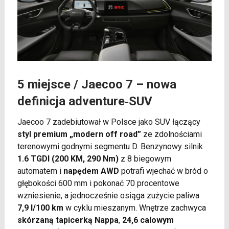
5 miejsce /
Jaecoo 7
– nowa
definicja adventure‑SUV
Jaecoo 7 zadebiutował w Polsce jako SUV łączący
styl premium „modern off road”
ze zdolnościami
terenowymi godnymi segmentu D. Benzynowy silnik
1.6 TGDI (200 KM, 290 Nm)
z 8 biegowym
automatem i
napędem AWD
potrafi wjechać w bród o
głębokości 600 mm i pokonać 70 procentowe
wzniesienie, a jednocześnie osiąga zużycie paliwa
7,9 l/100 km
w cyklu mieszanym. Wnętrze zachwyca
skórzaną tapicerką Nappa
,
24,6 calowym