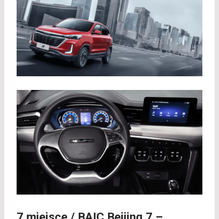
7 miejsce /
BAIC Beijing 7
–