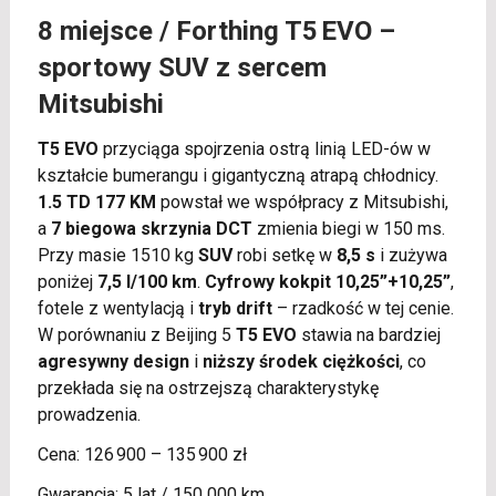
8 miejsce /
Forthing T5 EVO
–
sportowy SUV z sercem
Mitsubishi
T5 EVO
przyciąga spojrzenia ostrą linią LED-ów w
kształcie bumerangu i gigantyczną atrapą chłodnicy.
1.5 TD 177 KM
powstał we współpracy z Mitsubishi,
a
7 biegowa skrzynia DCT
zmienia biegi w 150 ms.
Przy masie 1510 kg
SUV
robi setkę w
8,5 s
i zużywa
poniżej
7,5 l/100 km
.
Cyfrowy kokpit 10,25”+10,25”
,
fotele z wentylacją i
tryb drift
– rzadkość w tej cenie.
W porównaniu z Beijing 5
T5 EVO
stawia na bardziej
agresywny design
i
niższy środek ciężkości
, co
przekłada się na ostrzejszą charakterystykę
prowadzenia.
Cena: 126 900 – 135 900 zł
Gwarancja: 5 lat / 150 000 km