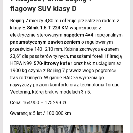
flagowy SUV klasy D
Beijing 7 mierzy 4,80 m i oferuje przestrzeń rodem z
klasy E.
Silnik 1.5 T 224 KM
współpracuje z
elektrycznie sterowanym
napędem 4×4
i opcjonalnym
pneumatycznym zawieszeniem
o regulowanym
prześwicie 140–210 mm. Kabina zachwyca ekranem
23,6” dla pasażerów tylnych, masażami foteli i filtracją
HEPA N99.
570-litrowy kufer
oraz hak z uciągiem aż
1900 kg czynią z Beijing 7 prawdziwego pogromcę
tras rodzinnych. W gamie BAIC-a wyróżnia go
najwyższy poziom komfortu oraz technologia Torque
Vectoring, której brak w modelach 3 i 5.
Cena: 164 900 – 175 299 zł
Gwarancja: 5 lat / 100 000 km