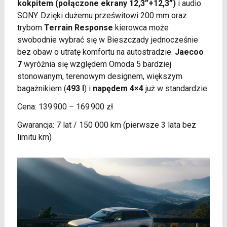
kokpitem (połączone ekrany 12,3”+12,3”)
i audio
SONY. Dzięki dużemu prześwitowi 200 mm oraz
trybom
Terrain Response
kierowca może
swobodnie wybrać się w Bieszczady jednocześnie
bez obaw o utratę komfortu na autostradzie.
Jaecoo
7
wyróżnia się względem Omoda 5 bardziej
stonowanym, terenowym designem, większym
bagażnikiem (
493 l
) i
napędem 4×4
już w standardzie.
Cena: 139 900 – 169 900 zł
Gwarancja: 7 lat / 150 000 km (pierwsze 3 lata bez
limitu km)