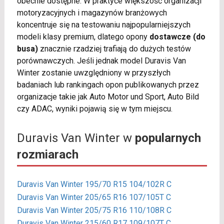
obecnie dostępne. W praktyce większość organizacji
motoryzacyjnych i magazynów branżowych
koncentruje się na testowaniu najpopularniejszych
modeli klasy premium, dlatego opony
dostawcze (do
busa)
znacznie rzadziej trafiają do dużych testów
porównawczych. Jeśli jednak model Duravis Van
Winter zostanie uwzględniony w przyszłych
badaniach lub rankingach opon publikowanych przez
organizacje takie jak Auto Motor und Sport, Auto Bild
czy ADAC, wyniki pojawią się w tym miejscu.
Duravis Van Winter w
popularnych
rozmiarach
Duravis Van Winter 195/70 R15 104/102R C
Duravis Van Winter 205/65 R16 107/105T C
Duravis Van Winter 205/75 R16 110/108R C
Duravis Van Winter 215/60 R17 109/107T C