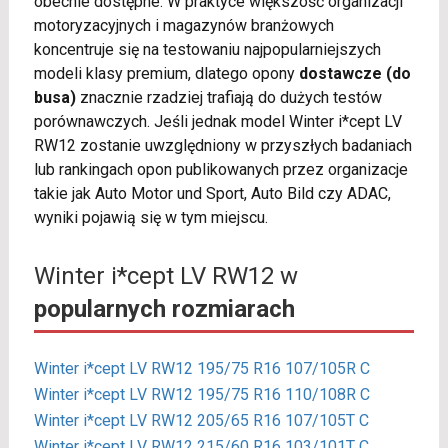
obecnie dostępne. W praktyce większość organizacji
motoryzacyjnych i magazynów branżowych
koncentruje się na testowaniu najpopularniejszych
modeli klasy premium, dlatego opony
dostawcze (do
busa)
znacznie rzadziej trafiają do dużych testów
porównawczych. Jeśli jednak model Winter i*cept LV
RW12 zostanie uwzględniony w przyszłych badaniach
lub rankingach opon publikowanych przez organizacje
takie jak Auto Motor und Sport, Auto Bild czy ADAC,
wyniki pojawią się w tym miejscu.
Winter i*cept LV RW12 w
popularnych rozmiarach
Winter i*cept LV RW12 195/75 R16 107/105R C
Winter i*cept LV RW12 195/75 R16 110/108R C
Winter i*cept LV RW12 205/65 R16 107/105T C
Winter i*cept LV RW12 215/60 R16 103/101T C