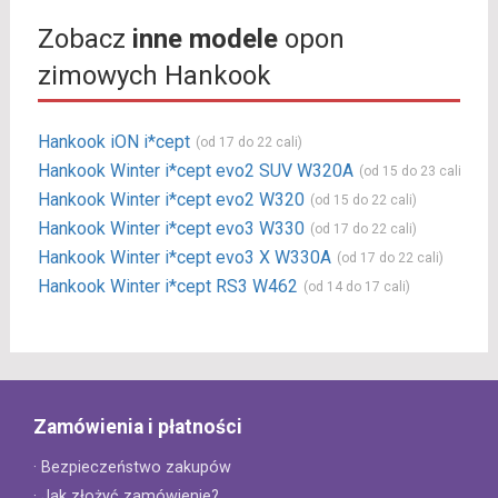
Zobacz
inne modele
opon
zimowych Hankook
Hankook iON i*cept
(od 17 do 22 cali)
Hankook Winter i*cept evo2 SUV W320A
(od 15 do 23 cali)
Hankook Winter i*cept evo2 W320
(od 15 do 22 cali)
Hankook Winter i*cept evo3 W330
(od 17 do 22 cali)
Hankook Winter i*cept evo3 X W330A
(od 17 do 22 cali)
Hankook Winter i*cept RS3 W462
(od 14 do 17 cali)
Zamówienia i płatności
· Bezpieczeństwo zakupów
· Jak złożyć zamówienie?