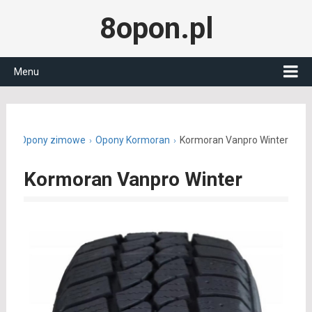
8opon.pl
Menu
.pl
Opony zimowe
Opony Kormoran
Kormoran Vanpro Winter
Kormoran Vanpro Winter