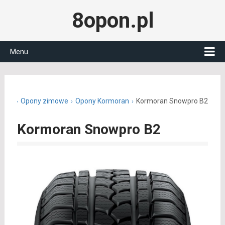
8opon.pl
Menu
n.pl
Opony zimowe
Opony Kormoran
Kormoran Snowpro B2
Kormoran Snowpro B2