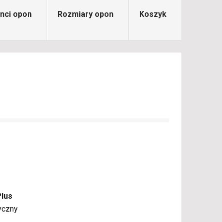
nci opon
Rozmiary opon
Koszyk
Plus
yczny