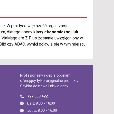
ne. W praktyce większość organizacji
ium, dlatego opony
klasy ekonomicznej lub
el ViaMaggiore Z Plus zostanie uwzględniony w
Bild czy ADAC, wyniki pojawią się w tym miejscu.
Profesjonalny sklep z oponami
oferujący tylko oryginalne produkty.
Szybka dostawa i niskie ceny.
727 668 422
Dziś: 8:00 - 18:00
Jutro: 8:00 - 16:00