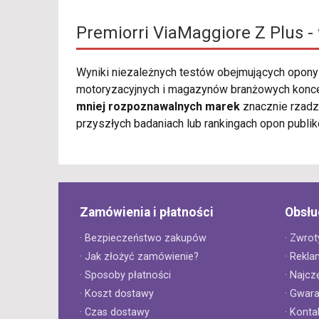
Premiorri ViaMaggiore Z Plus -
Wyniki niezależnych testów obejmujących opo
motoryzacyjnych i magazynów branżowych koncen
mniej rozpoznawalnych marek
znacznie rzadzi
przyszłych badaniach lub rankingach opon publik
Zamówienia i płatności
Obsłu
· Bezpieczeństwo zakupów
· Zwrot
· Jak złożyć zamówienie?
· Rekla
· Sposoby płatności
· Najcz
· Koszt dostawy
· Gwar
· Czas dostawy
· Konta