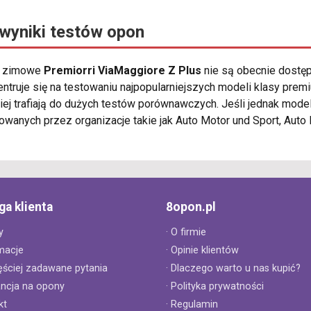
wyniki testów opon
ny zimowe
Premiorri ViaMaggiore Z Plus
nie są obecnie dostęp
truje się na testowaniu najpopularniejszych modeli klasy prem
ej trafiają do dużych testów porównawczych. Jeśli jednak mod
owanych przez organizacje takie jak Auto Motor und Sport, Auto 
ga klienta
8opon.pl
y
· O firmie
macje
· Opinie klientów
ęściej zadawane pytania
· Dlaczego warto u nas kupić?
ancja na opony
· Polityka prywatności
kt
· Regulamin