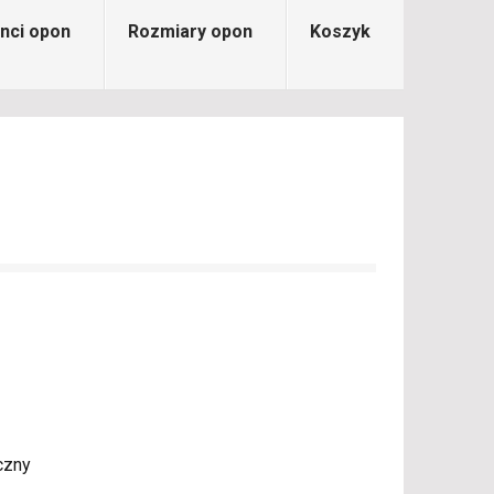
nci opon
Rozmiary opon
Koszyk
czny