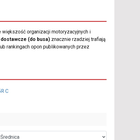
 większość organizacji motoryzacyjnych i
y
dostawcze (do busa)
znacznie rzadziej trafiają
lub rankingach opon publikowanych przez
5R C