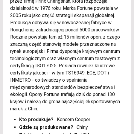
przez firmę Prinx Chengshan, która rozpoczęła
działalność w 1976 roku. Marka Fortune powstała w
2005 roku jako część strategii ekspansji globalnej.
Produkcja odbywa się w nowoczesnej fabryce w
Rongcheng, zatrudniającej ponad 5000 pracowników.
Rocznie powstaje tam aż 15 milionów opon, z czego
znaczną część stanowią modele przeznaczone na
rynek europejski. Firma dysponuje krajowym centrum
technologicznym oraz własnym centrum testowym z
certyfikacją ISO17025. Posiada również kluczowe
certyfikaty jakości - w tym TS16949, ECE, DOT i
INMETRO - co świadczy o spełnianiu
międzynarodowych standardów bezpieczeństwa i
ekologii. Opony Fortune trafiają dziś do ponad 130
krajów i należą do grona najczęściej eksportowanych
marek z Chin.
Kto produkuje?
· Koncern Cooper
Gdzie są produkowane?
· Chiny