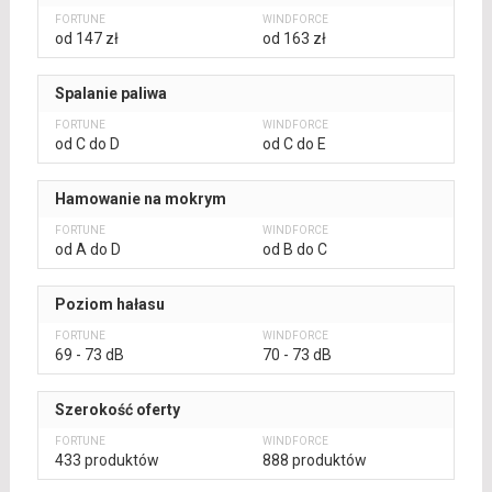
od 147 zł
od 163 zł
Spalanie paliwa
od C do D
od C do E
Hamowanie na mokrym
od A do D
od B do C
Poziom hałasu
69 - 73 dB
70 - 73 dB
Szerokość oferty
433 produktów
888 produktów