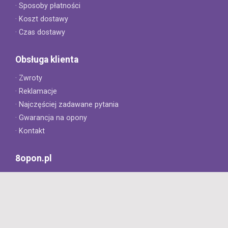
· Sposoby płatności
· Koszt dostawy
· Czas dostawy
Obsługa klienta
· Zwroty
· Reklamacje
· Najczęściej zadawane pytania
· Gwarancja na opony
· Kontakt
8opon.pl
· O firmie
· Opinie klientów
· Dlaczego warto u nas kupić?
· Polityka prywatności