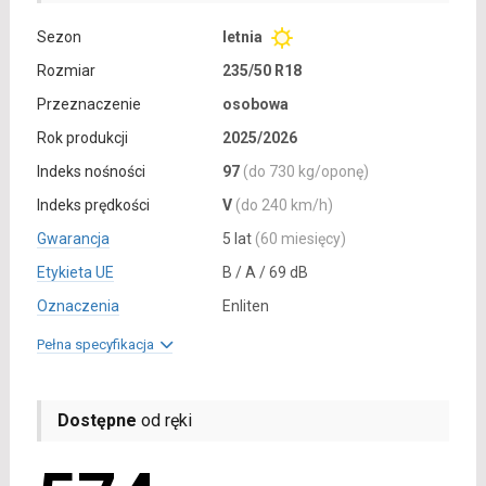
Sezon
letnia
Rozmiar
235/50 R18
Przeznaczenie
osobowa
Rok produkcji
2025/2026
Indeks nośności
97
(do 730 kg/oponę)
Indeks prędkości
V
(do 240 km/h)
Gwarancja
5 lat
(60 miesięcy)
Etykieta UE
B / A / 69 dB
Oznaczenia
Enliten
Pełna specyfikacja
Dostępne
od ręki