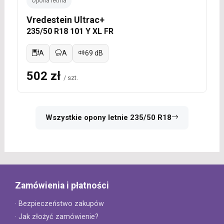
Opona letnia
Vredestein Ultrac+
235/50 R18 101 Y XL FR
A
A
69 dB
502 zł
/ szt.
Wszystkie opony letnie 235/50 R18
Zamówienia i płatności
· Bezpieczeństwo zakupów
· Jak złożyć zamówienie?