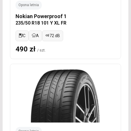
Opona letnia
Nokian Powerproof 1
235/50 R18 101 Y XL FR
C
A
72 dB
490 zł
/ szt.