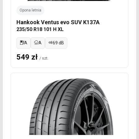
Opona letnia
Hankook Ventus evo SUV K137A
235/50 R18 101 H XL
A
A
69 dB
549 zł
/ szt.