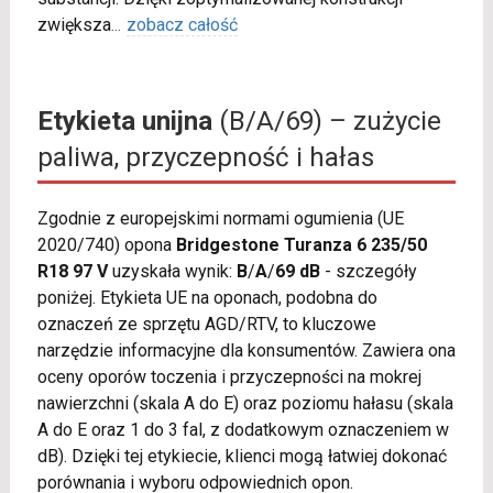
zwiększa
...
zobacz całość
Etykieta unijna
(B/A/69) – zużycie
paliwa, przyczepność i hałas
Zgodnie z europejskimi normami ogumienia (UE
2020/740) opona
Bridgestone Turanza 6 235/50
R18 97 V
uzyskała wynik:
B
/
A
/
69 dB
- szczegóły
poniżej. Etykieta UE na oponach, podobna do
oznaczeń ze sprzętu AGD/RTV, to kluczowe
narzędzie informacyjne dla konsumentów. Zawiera ona
oceny oporów toczenia i przyczepności na mokrej
nawierzchni (skala A do E) oraz poziomu hałasu (skala
A do E oraz 1 do 3 fal, z dodatkowym oznaczeniem w
dB). Dzięki tej etykiecie, klienci mogą łatwiej dokonać
porównania i wyboru odpowiednich opon.