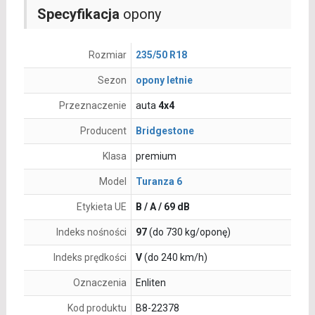
Specyfikacja
opony
Rozmiar
235/50 R18
Sezon
opony letnie
Przeznaczenie
auta
4x4
Producent
Bridgestone
Klasa
premium
Model
Turanza 6
Etykieta UE
B / A / 69 dB
Indeks nośności
97
(do 730 kg/oponę)
Indeks prędkości
V
(do 240 km/h)
Oznaczenia
Enliten
Kod produktu
B8-22378