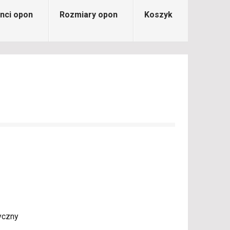
nci opon
Rozmiary opon
Koszyk
yczny