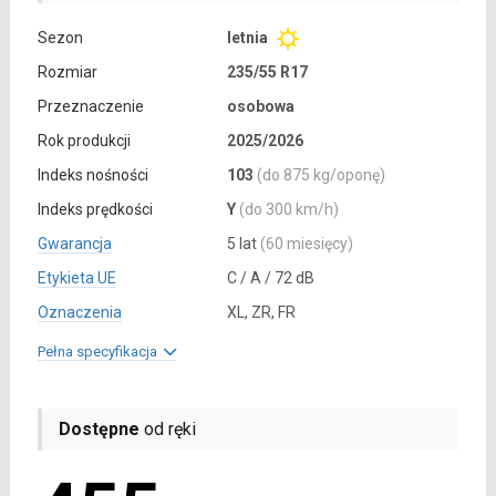
Sezon
letnia
Rozmiar
235/55 R17
Przeznaczenie
osobowa
Rok produkcji
2025/2026
Indeks nośności
103
(do 875 kg/oponę)
Indeks prędkości
Y
(do 300 km/h)
Gwarancja
5 lat
(60 miesięcy)
Etykieta UE
C / A / 72 dB
Oznaczenia
XL, ZR, FR
Pełna specyfikacja
Dostępne
od ręki