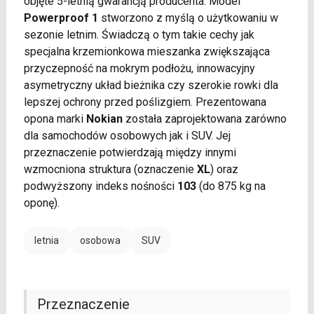
objęte 5-letnią gwarancją producenta. Model
Powerproof 1
stworzono z myślą o użytkowaniu w
sezonie letnim. Świadczą o tym takie cechy jak
specjalna krzemionkowa mieszanka zwiększająca
przyczepność na mokrym podłożu, innowacyjny
asymetryczny układ bieżnika czy szerokie rowki dla
lepszej ochrony przed poślizgiem. Prezentowana
opona marki
Nokian
została zaprojektowana zarówno
dla samochodów osobowych jak i SUV. Jej
przeznaczenie potwierdzają między innymi
wzmocniona struktura (oznaczenie
XL
) oraz
podwyższony indeks nośności
103
(do 875 kg na
oponę).
letnia
osobowa
SUV
Przeznaczenie