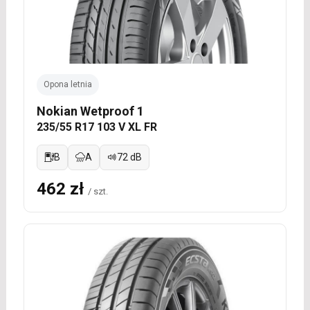
Opona letnia
Nokian Wetproof 1
235/55 R17 103 V XL FR
B
A
72 dB
462 zł
/ szt.