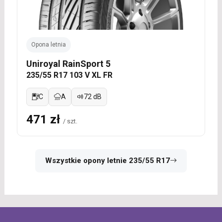
Opona letnia
Uniroyal RainSport 5
235/55 R17 103 V XL FR
C
A
72 dB
471 zł
/ szt.
Wszystkie opony letnie 235/55 R17