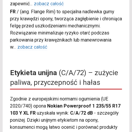
zapewnić
...
zobacz całość
FR
/
(ang. Flange Rim) to specjalna nadlewka gumy
przy krawędzi opony, tworząca zagłębienie i chroniąca
felgę przed uszkodzeniami mechanicznymi.
Rozwiązanie minimalizuje ryzyko otarć podczas
parkowania przy krawężnikach lub manewrowania
w
...
zobacz całość
Etykieta unijna
(C/A/72) – zużycie
paliwa, przyczepność i hałas
Zgodnie z europejskimi normami ogumienia (UE
2020/740) opona
Nokian Powerproof 1 235/55 R17
103 Y XL FR
uzyskała wynik:
C
/
A
/
72 dB
- szczegóły
poniżej. Dzięki unijnym etykietom na opony,
konsumenci mogą łatwo ocenić i porównać produkty