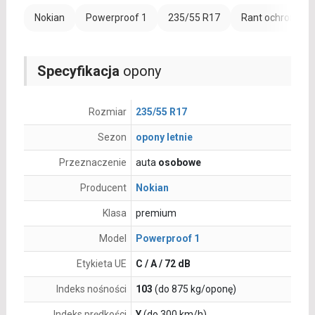
Nokian
Powerproof 1
235/55 R17
Rant ochronny (
Specyfikacja
opony
Rozmiar
235/55 R17
Sezon
opony letnie
Przeznaczenie
auta
osobowe
Producent
Nokian
Klasa
premium
Model
Powerproof 1
Etykieta UE
C / A / 72 dB
Indeks nośności
103
(do 875 kg/oponę)
Indeks prędkości
Y
(do 300 km/h)