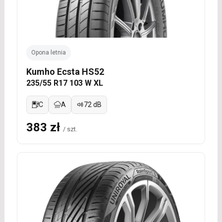
Opona letnia
Kumho Ecsta HS52
235/55 R17 103 W XL
C
A
72 dB
383 zł
/ szt.