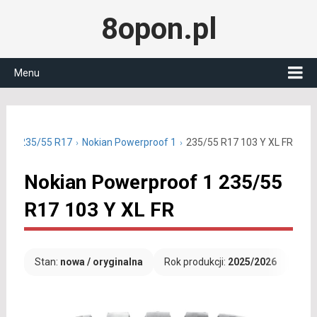
8opon.pl
Menu
etnie 235/55 R17
Nokian Powerproof 1
235/55 R17 103 Y XL FR
Nokian Powerproof 1 235/55
R17 103 Y XL FR
Stan:
nowa / oryginalna
Rok produkcji:
2025/2026
Dar