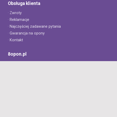
Obsługa klienta
· Zwroty
· Reklamacje
· Najczęściej zadawane pytania
· Gwarancja na opony
· Kontakt
8opon.pl
· O firmie
· Opinie klientów
· Dlaczego warto u nas kupić?
· Polityka prywatności
· Regulamin
Profesjonalny sklep z oponami oferujący tylko oryginalne
produkty. Szybka dostawa i niskie ceny.