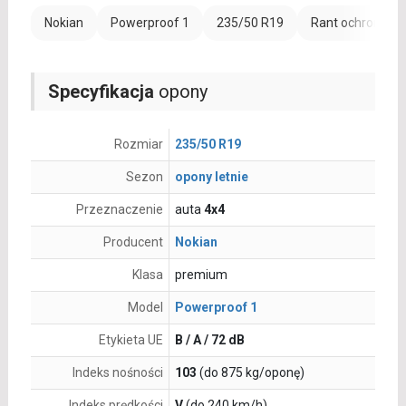
Nokian
Powerproof 1
235/50 R19
Rant ochronny (
Specyfikacja
opony
Rozmiar
235/50 R19
Sezon
opony letnie
Przeznaczenie
auta
4x4
Producent
Nokian
Klasa
premium
Model
Powerproof 1
Etykieta UE
B / A / 72 dB
Indeks nośności
103
(do 875 kg/oponę)
Indeks prędkości
V
(do 240 km/h)