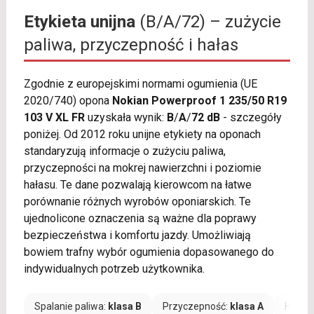
Etykieta unijna
(B/A/72) – zużycie
paliwa, przyczepność i hałas
Zgodnie z europejskimi normami ogumienia (UE
2020/740) opona
Nokian Powerproof 1 235/50 R19
103 V XL FR
uzyskała wynik:
B
/
A
/
72 dB
- szczegóły
poniżej. Od 2012 roku unijne etykiety na oponach
standaryzują informacje o zużyciu paliwa,
przyczepności na mokrej nawierzchni i poziomie
hałasu. Te dane pozwalają kierowcom na łatwe
porównanie różnych wyrobów oponiarskich. Te
ujednolicone oznaczenia są ważne dla poprawy
bezpieczeństwa i komfortu jazdy. Umożliwiają
bowiem trafny wybór ogumienia dopasowanego do
indywidualnych potrzeb użytkownika.
Spalanie paliwa:
klasa B
Przyczepność:
klasa A
Hałas: