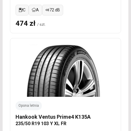
C
A
72 dB
474 zł
/ szt.
Opona letnia
Hankook Ventus Prime4 K135A
235/50 R19 103 Y XL FR