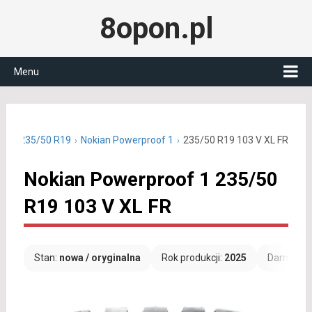
8opon.pl
Menu
etnie 235/50 R19
Nokian Powerproof 1
235/50 R19 103 V XL FR
Nokian Powerproof 1 235/50
R19 103 V XL FR
Stan:
nowa / oryginalna
Rok produkcji:
2025
Darmowa 