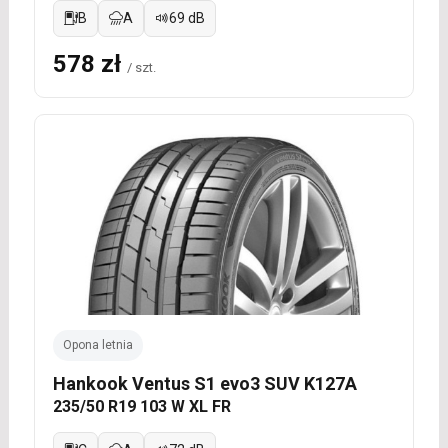
B
A
69 dB
578 zł
/ szt.
Opona letnia
Hankook Ventus S1 evo3 SUV K127A
235/50 R19 103 W XL FR