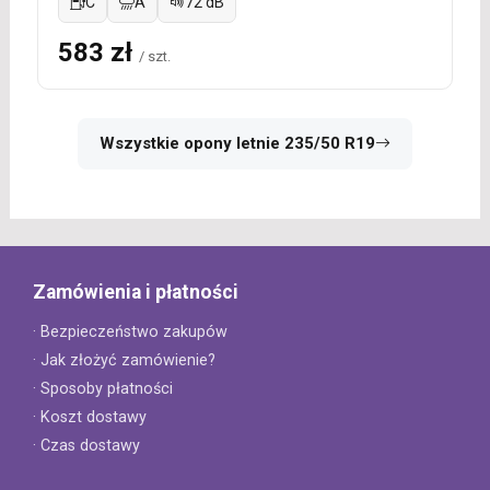
C
A
72 dB
583 zł
/ szt.
Wszystkie opony letnie 235/50 R19
Zamówienia i płatności
· Bezpieczeństwo zakupów
· Jak złożyć zamówienie?
· Sposoby płatności
· Koszt dostawy
· Czas dostawy