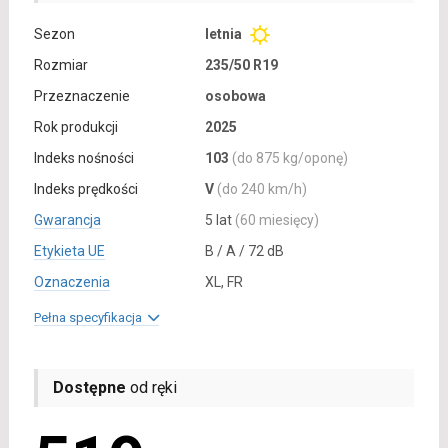
Sezon
letnia
Rozmiar
235/50 R19
Przeznaczenie
osobowa
Rok produkcji
2025
Indeks nośności
103
(do 875 kg/oponę)
Indeks prędkości
V
(do 240 km/h)
Gwarancja
5 lat
(60 miesięcy)
Etykieta UE
B / A / 72 dB
Oznaczenia
XL, FR
Pełna specyfikacja
Dostępne
od ręki