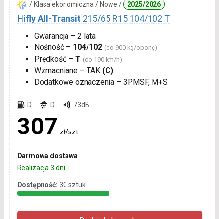
/ Klasa ekonomiczna / Nowe /
2025/2026
Hifly All-Transit
215/65 R15 104/102 T
Gwarancja – 2 lata
Nośność –
104/102
(do 900 kg/oponę)
Prędkość –
T
(do 190 km/h)
Wzmacniane – TAK
(C)
Dodatkowe oznaczenia – 3PMSF, M+S
D
D
73dB
307
zł/szt.
Darmowa dostawa
Realizacja 3 dni
Dostępność:
30 sztuk