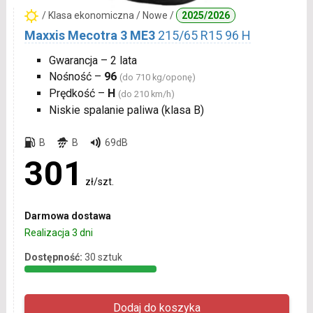
/ Klasa ekonomiczna / Nowe /
2025/2026
Maxxis Mecotra 3 ME3
215/65 R15 96 H
Gwarancja – 2 lata
Nośność –
96
(do 710 kg/oponę)
Prędkość –
H
(do 210 km/h)
Niskie spalanie paliwa (klasa B)
B
B
69dB
301
zł/szt.
Darmowa dostawa
Realizacja 3 dni
Dostępność:
30 sztuk