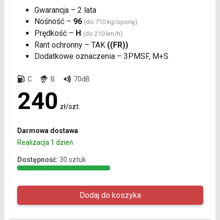
Gwarancja – 2 lata
Nośność –
96
(do 710 kg/oponę)
Prędkość –
H
(do 210 km/h)
Rant ochronny – TAK
((FR))
Dodatkowe oznaczenia – 3PMSF, M+S
C
B
70dB
240
zł/szt.
Darmowa dostawa
Realizacja 1 dzień
Dostępność:
30 sztuk