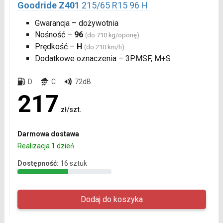
Goodride Z401
215/65 R15 96 H
Gwarancja – dożywotnia
Nośność –
96
(do 710 kg/oponę)
Prędkość –
H
(do 210 km/h)
Dodatkowe oznaczenia – 3PMSF, M+S
D
C
72dB
217
zł/szt.
Darmowa dostawa
Realizacja 1 dzień
Dostępność:
16 sztuk