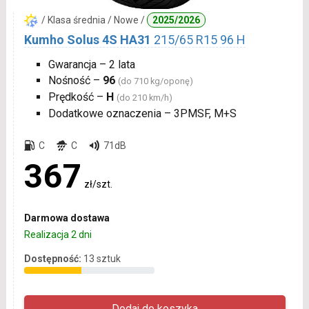
/ Klasa średnia / Nowe /
2025/2026
Kumho Solus 4S HA31
215/65 R15 96 H
Gwarancja – 2 lata
Nośność –
96
(do 710 kg/oponę)
Prędkość –
H
(do 210 km/h)
Dodatkowe oznaczenia – 3PMSF, M+S
C
C
71dB
367
zł/szt.
Darmowa dostawa
Realizacja 2 dni
Dostępność:
13 sztuk