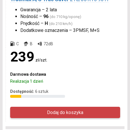
Gwarancja – 2 lata
Nośność –
96
(do 710 kg/oponę)
Prędkość –
H
(do 210 km/h)
Dodatkowe oznaczenia – 3PMSF, M+S
C
B
72dB
239
zł/szt.
Darmowa dostawa
Realizacja 1 dzień
Dostępność:
6 sztuk