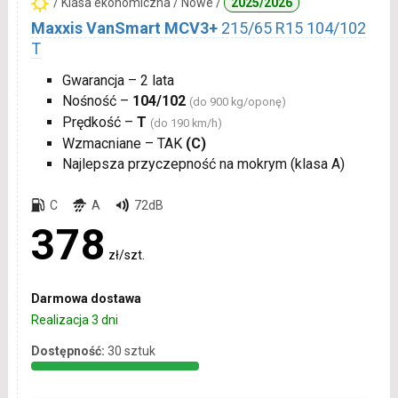
/ Klasa ekonomiczna / Nowe /
2025/2026
Maxxis VanSmart MCV3+
215/65 R15 104/102
T
Gwarancja – 2 lata
Nośność –
104/102
(do 900 kg/oponę)
Prędkość –
T
(do 190 km/h)
Wzmacniane – TAK
(C)
Najlepsza przyczepność na mokrym (klasa A)
C
A
72dB
378
zł/szt.
Darmowa dostawa
Realizacja 3 dni
Dostępność:
30 sztuk