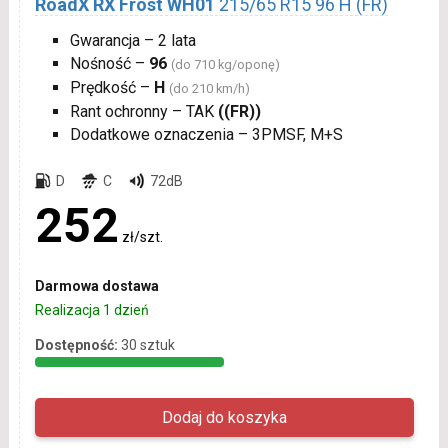
RoadX RX Frost WH01
215/65 R15 96 H (FR)
Gwarancja – 2 lata
Nośność –
96
(do 710 kg/oponę)
Prędkość –
H
(do 210 km/h)
Rant ochronny – TAK
((FR))
Dodatkowe oznaczenia – 3PMSF, M+S
D
C
72dB
252
zł/szt.
Darmowa dostawa
Realizacja 1 dzień
Dostępność:
30 sztuk