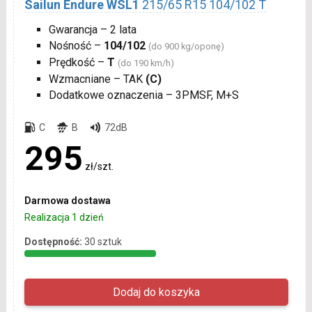
Sailun Endure WSL1
215/65 R15 104/102 T
Gwarancja – 2 lata
Nośność –
104/102
(do 900 kg/oponę)
Prędkość –
T
(do 190 km/h)
Wzmacniane – TAK
(C)
Dodatkowe oznaczenia – 3PMSF, M+S
C
B
72dB
295
zł/szt.
Darmowa dostawa
Realizacja 1 dzień
Dostępność:
30 sztuk