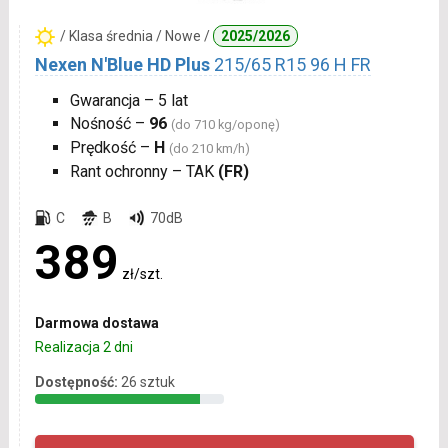
/ Klasa średnia / Nowe /
2025/2026
Nexen N'Blue HD Plus
215/65 R15 96 H FR
Gwarancja – 5 lat
Nośność –
96
(do 710 kg/oponę)
Prędkość –
H
(do 210 km/h)
Rant ochronny – TAK
(FR)
C
B
70dB
389
zł/szt.
Darmowa dostawa
Realizacja 2 dni
Dostępność:
26 sztuk