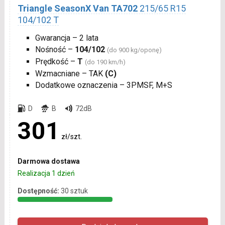
Triangle SeasonX Van TA702
215/65 R15
104/102 T
Gwarancja – 2 lata
Nośność –
104/102
(do 900 kg/oponę)
Prędkość –
T
(do 190 km/h)
Wzmacniane – TAK
(C)
Dodatkowe oznaczenia – 3PMSF, M+S
D
B
72dB
301
zł/szt.
Darmowa dostawa
Realizacja 1 dzień
Dostępność:
30 sztuk