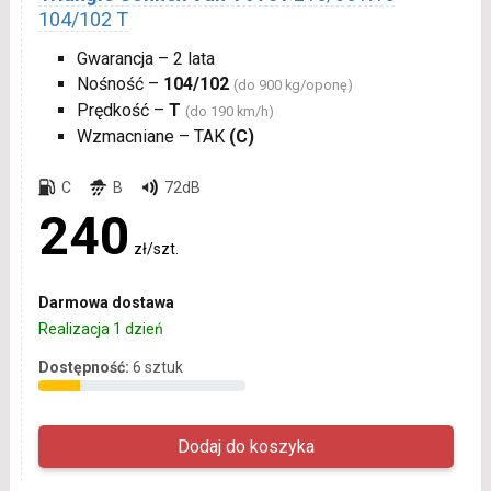
104/102 T
Gwarancja – 2 lata
Nośność –
104/102
(do 900 kg/oponę)
Prędkość –
T
(do 190 km/h)
Wzmacniane – TAK
(C)
C
B
72dB
240
zł/szt.
Darmowa dostawa
Realizacja 1 dzień
Dostępność:
6 sztuk