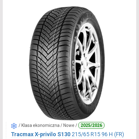
/ Klasa ekonomiczna / Nowe /
2025/2026
Tracmax X-privilo S130
215/65 R15 96 H (FR)