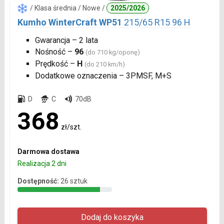
/ Klasa średnia / Nowe /
2025/2026
Kumho WinterCraft WP51
215/65 R15 96 H
Gwarancja – 2 lata
Nośność –
96
(do 710 kg/oponę)
Prędkość –
H
(do 210 km/h)
Dodatkowe oznaczenia – 3PMSF, M+S
D
C
70dB
368
zł/szt.
Darmowa dostawa
Realizacja 2 dni
Dostępność:
26 sztuk