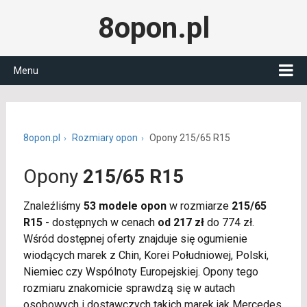
8opon.pl
Menu
8opon.pl
Rozmiary opon
Opony 215/65 R15
Opony
215/65 R15
Znaleźliśmy
53 modele opon
w rozmiarze
215/65
R15
- dostępnych w cenach
od 217 zł
do 774 zł.
Wśród dostępnej oferty znajduje się ogumienie
wiodących marek z Chin, Korei Południowej, Polski,
Niemiec czy Wspólnoty Europejskiej. Opony tego
rozmiaru znakomicie sprawdzą się w autach
osobowych i dostawczych takich marek jak Mercedes