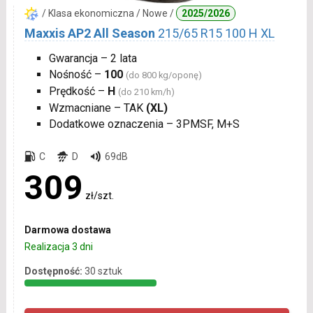
/ Klasa ekonomiczna / Nowe /
2025/2026
Maxxis AP2 All Season
215/65 R15 100 H XL
Gwarancja – 2 lata
Nośność –
100
(do 800 kg/oponę)
Prędkość –
H
(do 210 km/h)
Wzmacniane – TAK
(XL)
Dodatkowe oznaczenia – 3PMSF, M+S
C
D
69dB
309
zł/szt.
Darmowa dostawa
Realizacja 3 dni
Dostępność:
30 sztuk