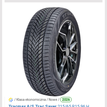
/ Klasa ekonomiczna / Nowe /
2026
Tracmax A/S Trac Saver
215/65 R15 96 H