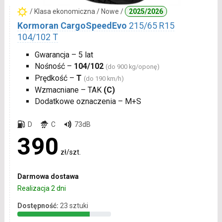
/ Klasa ekonomiczna / Nowe /
2025/2026
Kormoran CargoSpeedEvo
215/65 R15
104/102 T
Gwarancja – 5 lat
Nośność –
104/102
(do 900 kg/oponę)
Prędkość –
T
(do 190 km/h)
Wzmacniane – TAK
(C)
Dodatkowe oznaczenia – M+S
D
C
73dB
390
zł/szt.
Darmowa dostawa
Realizacja 2 dni
Dostępność:
23 sztuki