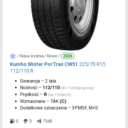
/ Klasa średnia / Nowe /
2026
Kumho Winter PorTran CW51
225/70 R15
112/110 R
Gwarancja – 2 lata
Nośność –
112/110
(do 1120 kg/oponę)
Prędkość –
R
(do 170 km/h)
Wzmacniane – TAK
(C)
Dodatkowe oznaczenia – 3PMSF, M+S
D
D
73dB