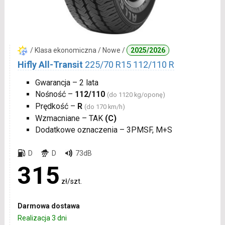
/ Klasa ekonomiczna / Nowe /
2025/2026
Hifly All-Transit
225/70 R15 112/110 R
Gwarancja – 2 lata
Nośność –
112/110
(do 1120 kg/oponę)
Prędkość –
R
(do 170 km/h)
Wzmacniane – TAK
(C)
Dodatkowe oznaczenia – 3PMSF, M+S
D
D
73dB
315
zł/szt.
Darmowa dostawa
Realizacja 3 dni