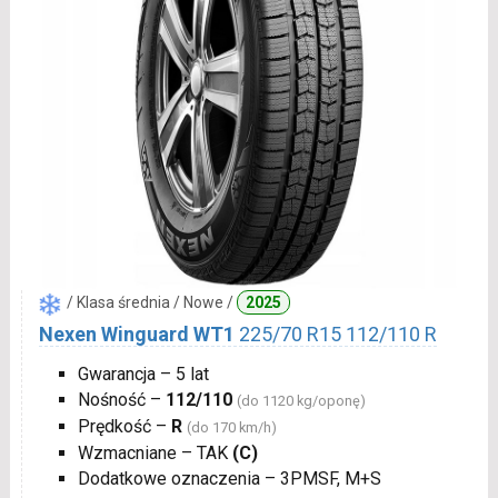
/ Klasa średnia / Nowe /
2025
Nexen Winguard WT1
225/70 R15 112/110 R
Gwarancja – 5 lat
Nośność –
112/110
(do 1120 kg/oponę)
Prędkość –
R
(do 170 km/h)
Wzmacniane – TAK
(C)
Dodatkowe oznaczenia – 3PMSF, M+S