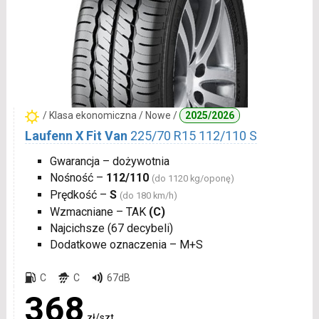
/ Klasa ekonomiczna / Nowe /
2025/2026
Laufenn X Fit Van
225/70 R15 112/110 S
Gwarancja – dożywotnia
Nośność –
112/110
(do 1120 kg/oponę)
Prędkość –
S
(do 180 km/h)
Wzmacniane – TAK
(C)
Najcichsze (67 decybeli)
Dodatkowe oznaczenia – M+S
C
C
67dB
368
zł/szt.