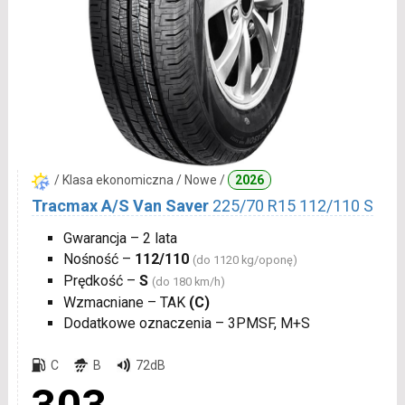
/ Klasa ekonomiczna / Nowe /
2026
Tracmax A/S Van Saver
225/70 R15 112/110 S
Gwarancja – 2 lata
Nośność –
112/110
(do 1120 kg/oponę)
Prędkość –
S
(do 180 km/h)
Wzmacniane – TAK
(C)
Dodatkowe oznaczenia – 3PMSF, M+S
C
B
72dB