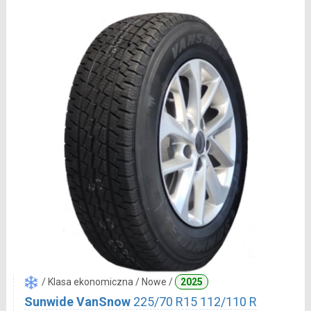
/ Klasa ekonomiczna / Nowe /
2025
Sunwide VanSnow
225/70 R15 112/110 R