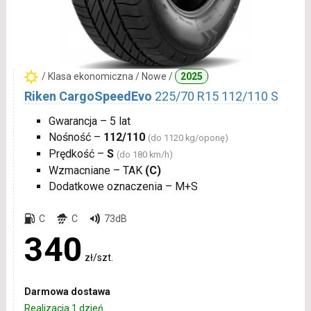
/ Klasa ekonomiczna / Nowe /
2025
Riken CargoSpeedEvo
225/70 R15 112/110 S
Gwarancja – 5 lat
Nośność –
112/110
(do 1120 kg/oponę)
Prędkość –
S
(do 180 km/h)
Wzmacniane – TAK
(C)
Dodatkowe oznaczenia – M+S
C
C
73dB
340
zł/szt.
Darmowa dostawa
Realizacja 1 dzień