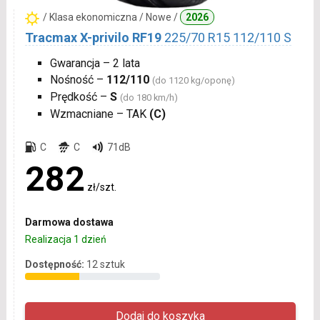
/ Klasa ekonomiczna / Nowe /
2026
Tracmax X-privilo RF19
225/70 R15 112/110 S
Gwarancja – 2 lata
Nośność –
112/110
(do 1120 kg/oponę)
Prędkość –
S
(do 180 km/h)
Wzmacniane – TAK
(C)
C
C
71dB
282
zł/szt.
Darmowa dostawa
Realizacja 1 dzień
Dostępność:
12 sztuk