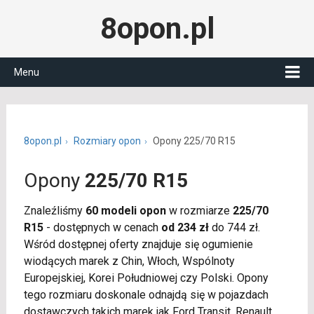
8opon.pl
Menu
8opon.pl
Rozmiary opon
Opony 225/70 R15
Opony
225/70 R15
Znaleźliśmy
60 modeli opon
w rozmiarze
225/70
R15
- dostępnych w cenach
od 234 zł
do 744 zł.
Wśród dostępnej oferty znajduje się ogumienie
wiodących marek z Chin, Włoch, Wspólnoty
Europejskiej, Korei Południowej czy Polski. Opony
tego rozmiaru doskonale odnajdą się w pojazdach
dostawczych takich marek jak Ford Transit, Renault