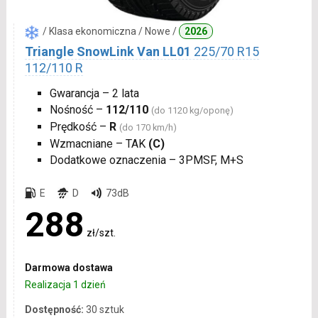
/ Klasa ekonomiczna / Nowe /
2026
Triangle SnowLink Van LL01
225/70 R15
112/110 R
Gwarancja – 2 lata
Nośność –
112/110
(do 1120 kg/oponę)
Prędkość –
R
(do 170 km/h)
Wzmacniane – TAK
(C)
Dodatkowe oznaczenia – 3PMSF, M+S
E
D
73dB
288
zł/szt.
Darmowa dostawa
Realizacja 1 dzień
Dostępność:
30 sztuk