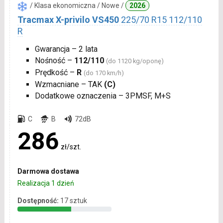
/ Klasa ekonomiczna / Nowe /
2026
Tracmax X-privilo VS450
225/70 R15 112/110
R
Gwarancja – 2 lata
Nośność –
112/110
(do 1120 kg/oponę)
Prędkość –
R
(do 170 km/h)
Wzmacniane – TAK
(C)
Dodatkowe oznaczenia – 3PMSF, M+S
C
B
72dB
286
zł/szt.
Darmowa dostawa
Realizacja 1 dzień
Dostępność:
17 sztuk