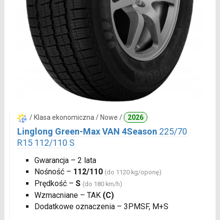
/ Klasa ekonomiczna / Nowe /
2026
Linglong Green-Max VAN 4Season
225/70
R15 112/110 S
Gwarancja – 2 lata
Nośność –
112/110
(do 1120 kg/oponę)
Prędkość –
S
(do 180 km/h)
Wzmacniane – TAK
(C)
Dodatkowe oznaczenia – 3PMSF, M+S