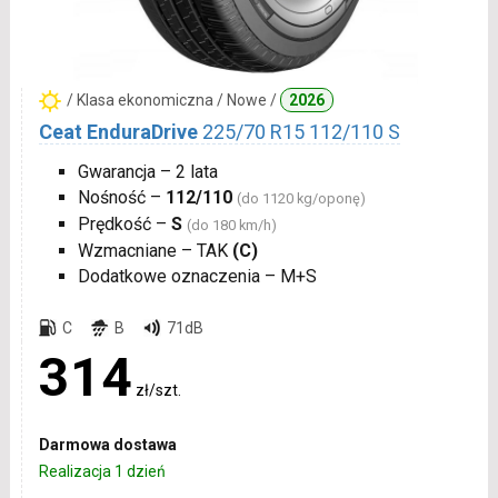
/ Klasa ekonomiczna / Nowe /
2026
Ceat EnduraDrive
225/70 R15 112/110 S
Gwarancja – 2 lata
Nośność –
112/110
(do 1120 kg/oponę)
Prędkość –
S
(do 180 km/h)
Wzmacniane – TAK
(C)
Dodatkowe oznaczenia – M+S
C
B
71dB
314
zł/szt.
Darmowa dostawa
Realizacja 1 dzień