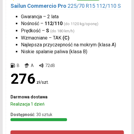
Sailun Commercio Pro
225/70 R15 112/110 S
Gwarancja – 2 lata
Nośność –
112/110
(do 1120 kg/oponę)
Prędkość –
S
(do 180 km/h)
Wzmacniane – TAK
(C)
Najlepsza przyczepność na mokrym (klasa A)
Niskie spalanie paliwa (klasa B)
B
A
72dB
276
zł/szt.
Darmowa dostawa
Realizacja 1 dzień
Dostępność:
30 sztuk