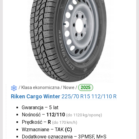
/ Klasa ekonomiczna / Nowe /
2025
Riken Cargo Winter
225/70 R15 112/110 R
Gwarancja – 5 lat
Nośność –
112/110
(do 1120 kg/oponę)
Prędkość –
R
(do 170 km/h)
Wzmacniane – TAK
(C)
Dodatkowe oznaczenia – 3PMSF, M+S