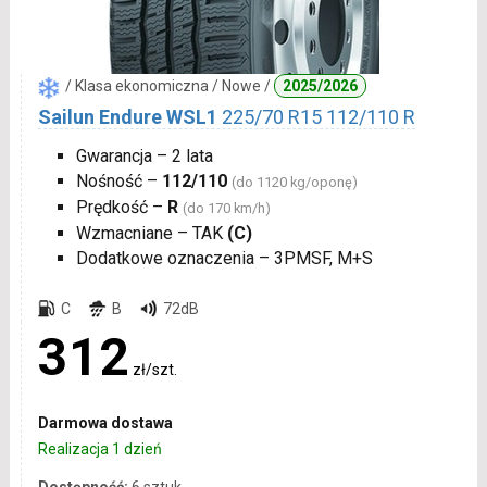
/ Klasa ekonomiczna / Nowe /
2025/2026
Sailun Endure WSL1
225/70 R15 112/110 R
Gwarancja – 2 lata
Nośność –
112/110
(do 1120 kg/oponę)
Prędkość –
R
(do 170 km/h)
Wzmacniane – TAK
(C)
Dodatkowe oznaczenia – 3PMSF, M+S
C
B
72dB
312
zł/szt.
Darmowa dostawa
Realizacja 1 dzień