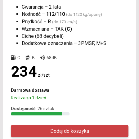
Gwarancja – 2 lata
Nośność –
112/110
(do 1120 kg/oponę)
Prędkość –
R
(do 170 km/h)
Wzmacniane – TAK
(C)
Ciche (68 decybeli)
Dodatkowe oznaczenia – 3PMSF, M+S
C
B
68dB
234
zł/szt.
Darmowa dostawa
Realizacja 1 dzień
Dostępność:
26 sztuk