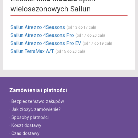
wielosezonowych Sailun
Sailun Atrezzo 4Seasons
(od 13 do 17 cali)
Sailun Atrezzo 4Seasons Pro
(od 17 do 20 cali)
Sailun Atrezzo 4Seasons Pro EV
(od 17 do 19 cali)
Sailun TerraMax A/T
(od 15 do 20 cali)
Zamówienia i płatności
· Bezpieczeństwo zakupów
· Jak złożyć zamówienie?
· Sposoby płatności
· Koszt dostawy
· Czas dostawy