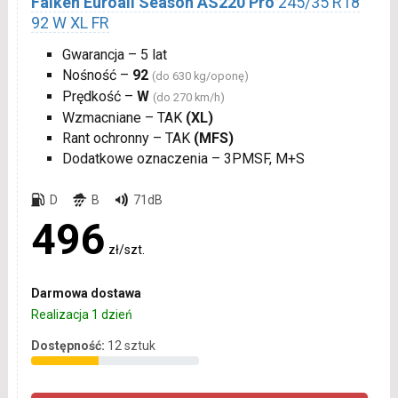
Falken Euroall Season AS220 Pro
245/35 R18
92 W XL FR
Gwarancja – 5 lat
Nośność –
92
(do 630 kg/oponę)
Prędkość –
W
(do 270 km/h)
Wzmacniane – TAK
(XL)
Rant ochronny – TAK
(MFS)
Dodatkowe oznaczenia – 3PMSF, M+S
D
B
71dB
496
zł/szt.
Darmowa dostawa
Realizacja 1 dzień
Dostępność:
12 sztuk