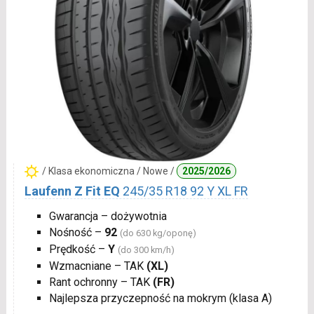
/ Klasa ekonomiczna / Nowe /
2025/2026
Laufenn Z Fit EQ
245/35 R18 92 Y XL FR
Gwarancja – dożywotnia
Nośność –
92
(do 630 kg/oponę)
Prędkość –
Y
(do 300 km/h)
Wzmacniane – TAK
(XL)
Rant ochronny – TAK
(FR)
Najlepsza przyczepność na mokrym (klasa A)