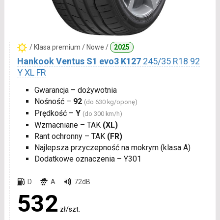
/ Klasa premium / Nowe /
2025
Hankook Ventus S1 evo3 K127
245/35 R18 92
Y XL FR
Gwarancja – dożywotnia
Nośność –
92
(do 630 kg/oponę)
Prędkość –
Y
(do 300 km/h)
Wzmacniane – TAK
(XL)
Rant ochronny – TAK
(FR)
Najlepsza przyczepność na mokrym (klasa A)
Dodatkowe oznaczenia – Y301
D
A
72dB
532
zł/szt.