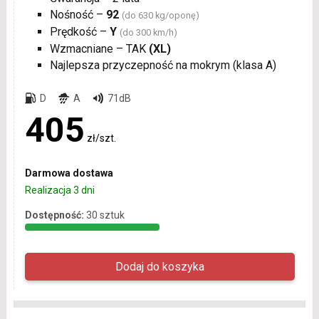
Nośność –
92
(do 630 kg/oponę)
Prędkość –
Y
(do 300 km/h)
Wzmacniane – TAK
(XL)
Najlepsza przyczepność na mokrym (klasa A)
D
A
71dB
405
zł/szt.
Darmowa dostawa
Realizacja 3 dni
Dostępność:
30 sztuk