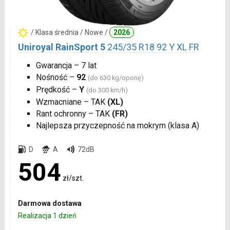
/ Klasa średnia / Nowe /
2026
Uniroyal RainSport 5
245/35 R18 92 Y XL FR
Gwarancja – 7 lat
Nośność –
92
(do 630 kg/oponę)
Prędkość –
Y
(do 300 km/h)
Wzmacniane – TAK
(XL)
Rant ochronny – TAK
(FR)
Najlepsza przyczepność na mokrym (klasa A)
D
A
72dB
504
zł/szt.
Darmowa dostawa
Realizacja 1 dzień