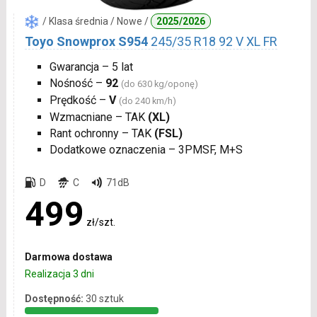
/ Klasa średnia / Nowe /
2025/2026
Toyo Snowprox S954
245/35 R18 92 V XL FR
Gwarancja – 5 lat
Nośność –
92
(do 630 kg/oponę)
Prędkość –
V
(do 240 km/h)
Wzmacniane – TAK
(XL)
Rant ochronny – TAK
(FSL)
Dodatkowe oznaczenia – 3PMSF, M+S
D
C
71dB
499
zł/szt.
Darmowa dostawa
Realizacja 3 dni
Dostępność:
30 sztuk