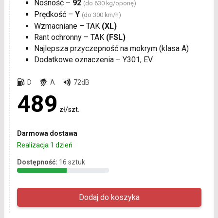
Nośność –
92
(do 630 kg/oponę)
Prędkość –
Y
(do 300 km/h)
Wzmacniane – TAK
(XL)
Rant ochronny – TAK
(FSL)
Najlepsza przyczepność na mokrym (klasa A)
Dodatkowe oznaczenia – Y301, EV
D
A
72dB
489
zł/szt.
Darmowa dostawa
Realizacja 1 dzień
Dostępność:
16 sztuk