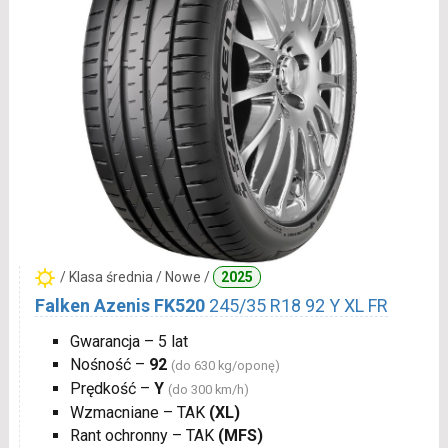
/ Klasa średnia / Nowe /
2025
Falken Azenis FK520
245/35 R18 92 Y XL FR
Gwarancja – 5 lat
Nośność –
92
(do 630 kg/oponę)
Prędkość –
Y
(do 300 km/h)
Wzmacniane – TAK
(XL)
Rant ochronny – TAK
(MFS)