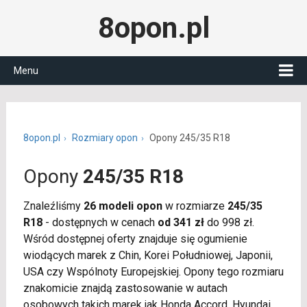
8opon.pl
Menu
8opon.pl
Rozmiary opon
Opony 245/35 R18
Opony
245/35 R18
Znaleźliśmy
26 modeli opon
w rozmiarze
245/35
R18
- dostępnych w cenach
od 341 zł
do 998 zł.
Wśród dostępnej oferty znajduje się ogumienie
wiodących marek z Chin, Korei Południowej, Japonii,
USA czy Wspólnoty Europejskiej. Opony tego rozmiaru
znakomicie znajdą zastosowanie w autach
osobowych takich marek jak Honda Accord, Hyundai