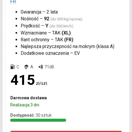
FR
Gwarancja – 2 lata
Nośność –
92
(do 630 kg/oponę)
Prędkość –
Y
(do 300 km/h)
Wzmacniane – TAK
(XL)
Rant ochronny – TAK
(FR)
Najlepsza przyczepność na mokrym (klasa A)
Dodatkowe oznaczenia – EV
C
A
71dB
415
zł/szt.
Darmowa dostawa
Realizacja 3 dni
Dostępność:
30 sztuk