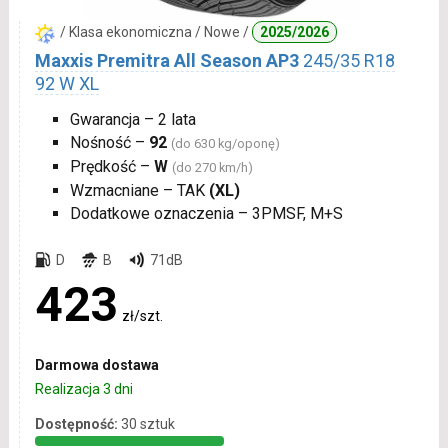
/ Klasa ekonomiczna / Nowe /
2025/2026
Maxxis Premitra All Season AP3
245/35 R18
92 W XL
Gwarancja – 2 lata
Nośność –
92
(do 630 kg/oponę)
Prędkość –
W
(do 270 km/h)
Wzmacniane – TAK
(XL)
Dodatkowe oznaczenia – 3PMSF, M+S
D
B
71dB
423
zł/szt.
Darmowa dostawa
Realizacja 3 dni
Dostępność:
30 sztuk