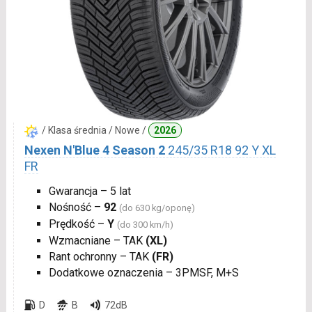
/ Klasa średnia / Nowe /
2026
Nexen N'Blue 4 Season 2
245/35 R18 92 Y XL
FR
Gwarancja – 5 lat
Nośność –
92
(do 630 kg/oponę)
Prędkość –
Y
(do 300 km/h)
Wzmacniane – TAK
(XL)
Rant ochronny – TAK
(FR)
Dodatkowe oznaczenia – 3PMSF, M+S
D
B
72dB