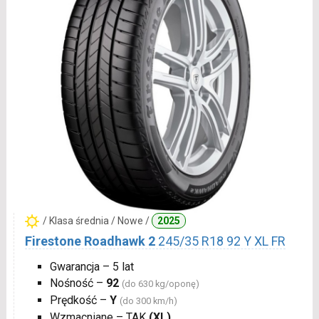
/ Klasa średnia / Nowe /
2025
Firestone Roadhawk 2
245/35 R18 92 Y XL FR
Gwarancja – 5 lat
Nośność –
92
(do 630 kg/oponę)
Prędkość –
Y
(do 300 km/h)
Wzmacniane – TAK
(XL)