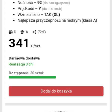
Nośność –
92
(do 630 kg/oponę)
Prędkość –
Y
(do 300 km/h)
Wzmacniane – TAK
(XL)
Najlepsza przyczepność na mokrym (klasa A)
D
A
72dB
341
zł/szt.
Darmowa dostawa
Realizacja 3 dni
Dostępność:
30 sztuk