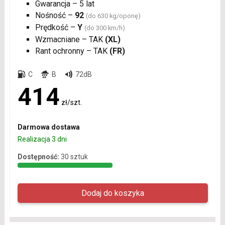
Gwarancja – 5 lat
Nośność –
92
(do 630 kg/oponę)
Prędkość –
Y
(do 300 km/h)
Wzmacniane – TAK
(XL)
Rant ochronny – TAK
(FR)
C
B
72dB
414
zł/szt.
Darmowa dostawa
Realizacja 3 dni
Dostępność:
30 sztuk