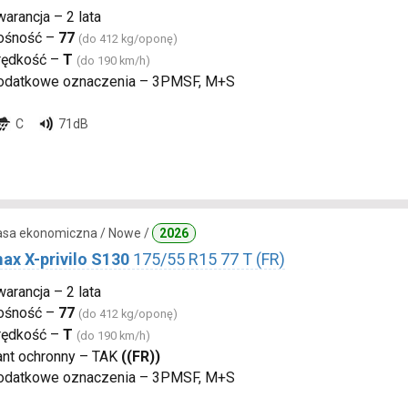
arancja – 2 lata
ośność –
77
(do 412 kg/oponę)
rędkość –
T
(do 190 km/h)
odatkowe oznaczenia – 3PMSF, M+S
C
71dB
lasa ekonomiczna / Nowe /
2026
ax X-privilo S130
175/55 R15 77 T (FR)
arancja – 2 lata
ośność –
77
(do 412 kg/oponę)
rędkość –
T
(do 190 km/h)
ant ochronny – TAK
((FR))
odatkowe oznaczenia – 3PMSF, M+S