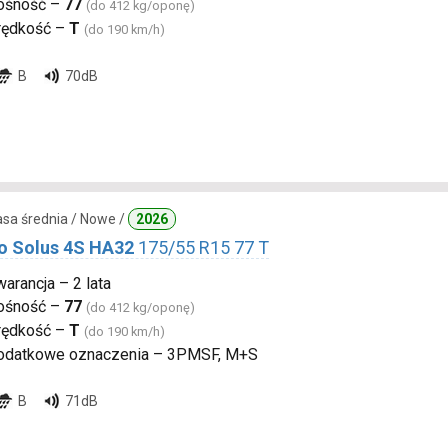
ośność –
77
(do 412 kg/oponę)
rędkość –
T
(do 190 km/h)
B
70dB
lasa średnia / Nowe /
2026
 Solus 4S HA32
175/55 R15 77 T
arancja – 2 lata
ośność –
77
(do 412 kg/oponę)
rędkość –
T
(do 190 km/h)
odatkowe oznaczenia – 3PMSF, M+S
B
71dB