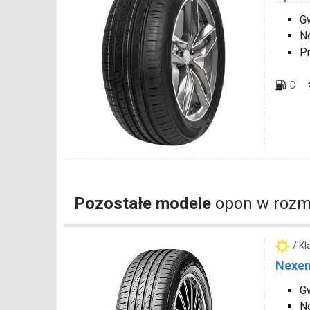
Gw
N
P
D
Pozostałe modele
opon w rozm
/ K
Nexen
Gw
N