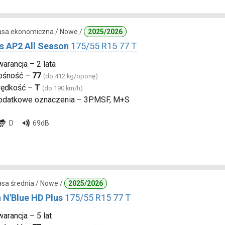
lasa ekonomiczna / Nowe /
2025/2026
s AP2 All Season
175/55 R15 77 T
arancja – 2 lata
ośność –
77
(do 412 kg/oponę)
rędkość –
T
(do 190 km/h)
odatkowe oznaczenia – 3PMSF, M+S
D
69dB
lasa średnia / Nowe /
2025/2026
 N'Blue HD Plus
175/55 R15 77 T
arancja – 5 lat