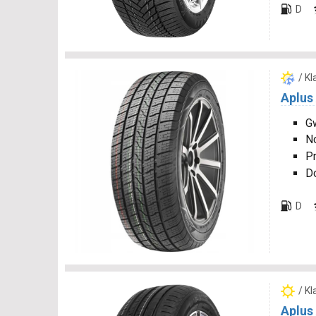
D
/ K
Aplus
Gw
N
P
D
D
/ K
Aplus