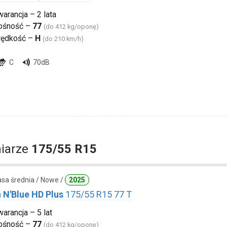
arancja – 2 lata
ośność –
77
(do 412 kg/oponę)
rędkość –
H
(do 210 km/h)
C
70dB
iarze
175/55 R15
lasa średnia / Nowe /
2025
 N'Blue HD Plus
175/55 R15 77 T
arancja – 5 lat
ośność –
77
(do 412 kg/oponę)