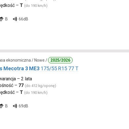
rędkość –
T
(do 190 km/h)
B
66dB
lasa ekonomiczna / Nowe /
2025/2026
s Mecotra 3 ME3
175/55 R15 77 T
arancja – 2 lata
ośność –
77
(do 412 kg/oponę)
rędkość –
T
(do 190 km/h)
B
69dB