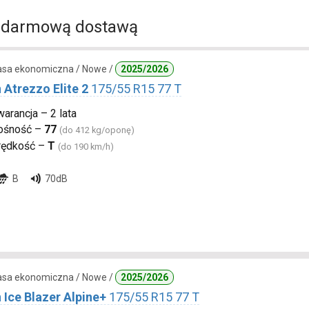
 darmową dostawą
lasa ekonomiczna / Nowe /
2025/2026
 Atrezzo Elite 2
175/55 R15 77 T
arancja – 2 lata
ośność –
77
(do 412 kg/oponę)
rędkość –
T
(do 190 km/h)
B
70dB
lasa ekonomiczna / Nowe /
2025/2026
 Ice Blazer Alpine+
175/55 R15 77 T