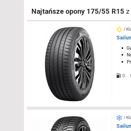
Najtańsze opony 175/55 R15
z
/ K
Sailun
Gw
N
P
D
/ K
Sailun