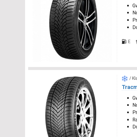
Gw
N
P
D
E
/ K
Tracm
Gw
N
P
R
D