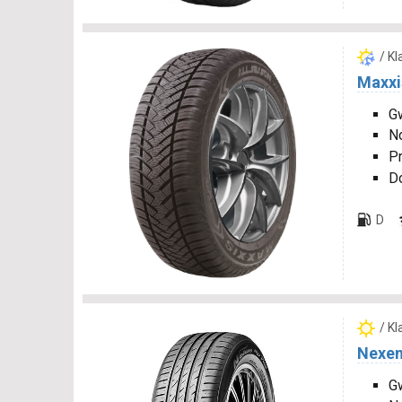
/ K
Maxxi
Gw
N
P
D
D
/ K
Nexen
Gw