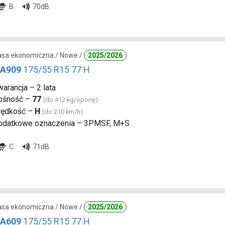
B
70dB
lasa ekonomiczna / Nowe /
2025/2026
 A909
175/55 R15 77 H
arancja – 2 lata
ośność –
77
(do 412 kg/oponę)
rędkość –
H
(do 210 km/h)
odatkowe oznaczenia – 3PMSF, M+S
C
71dB
lasa ekonomiczna / Nowe /
2025/2026
 A609
175/55 R15 77 H