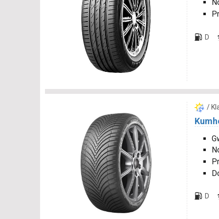
N
P
D
/ K
Kumho
Gw
N
P
D
D