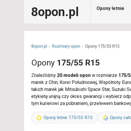
8opon.pl
Opony letnie
8opon.pl
Rozmiary opon
Opony 175/55 R15
Opony
175/55 R15
Znaleźliśmy
20 modeli opon
w rozmiarze
175/5
marek z Chin, Korei Południowej, Wspólnoty Eu
takich marek jak Mitsubishi Space Star, Suzuki S
etykietę unijną czy okres gwarancji i wybierz o
tym kurierowi za pobraniem, przelewem bankowy
Opony letnie 175/55 R15
Opony cał