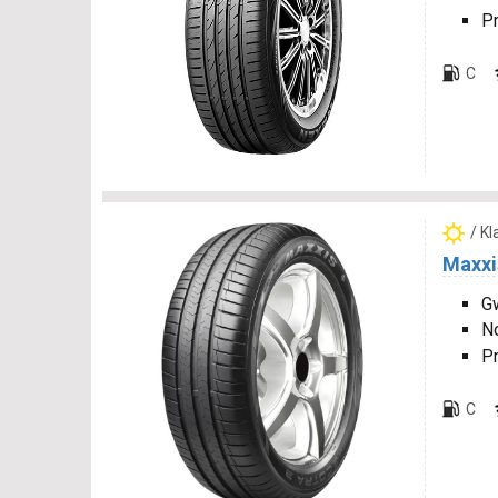
P
C
/ K
Maxxi
Gw
N
P
C