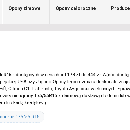
Opony zimowe
Opony całoroczne
Produce
5 R15
- dostępnych w cenach
od 178 zł
do 444 zł. Wśród dostęp
ropejskiej, USA czy Japonii. Opony tego rozmiaru doskonale z
wift, Citroen C1, Fiat Punto, Toyota Aygo oraz wielu innych. Sp
dpowiednie
opony 175/55R15
z darmową dostawą do domu lub wa
m lub kartą kredytową.
oroczne 175/55 R15