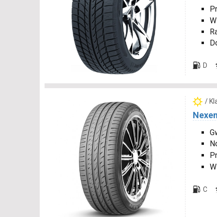
P
W
R
D
D
/ K
Nexen
Gw
N
P
W
C