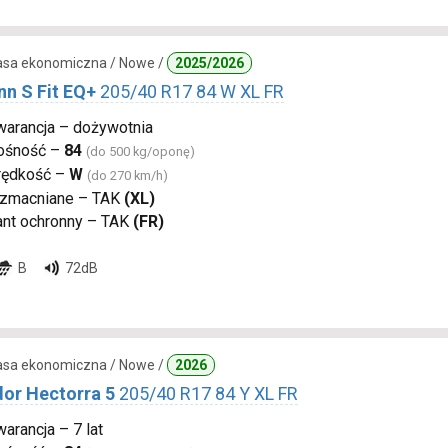
lasa ekonomiczna / Nowe /
2025/2026
nn S Fit EQ+
205/40 R17 84 W XL FR
warancja – dożywotnia
ośność –
84
(do 500 kg/oponę)
rędkość –
W
(do 270 km/h)
zmacniane – TAK
(XL)
ant ochronny – TAK
(FR)
B
72dB
lasa ekonomiczna / Nowe /
2026
or Hectorra 5
205/40 R17 84 Y XL FR
arancja – 7 lat