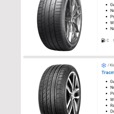
Gw
N
P
W
N
C
/ K
Tracm
Gw
N
P
W
R
D