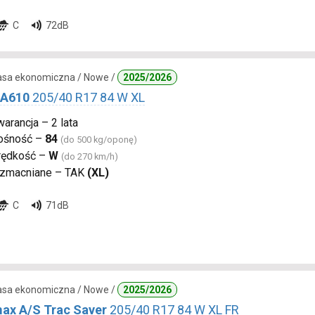
C
72dB
lasa ekonomiczna / Nowe /
2025/2026
 A610
205/40 R17 84 W XL
arancja – 2 lata
ośność –
84
(do 500 kg/oponę)
rędkość –
W
(do 270 km/h)
zmacniane – TAK
(XL)
C
71dB
lasa ekonomiczna / Nowe /
2025/2026
ax A/S Trac Saver
205/40 R17 84 W XL FR