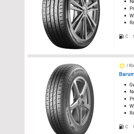
N
P
W
R
C
/ K
Barum
Gw
N
P
W
R
C