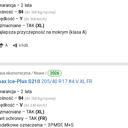
arancja – 2 lata
ośność –
84
(do 500 kg/oponę)
rędkość –
Y
(do 300 km/h)
zmacniane – TAK
(XL)
ajlepsza przyczepność na mokrym (klasa A)
A
69dB
lasa ekonomiczna / Nowe /
2026
ax Ice-Plus S210
205/40 R17 84 V XL FR
arancja – 2 lata
ośność –
84
(do 500 kg/oponę)
rędkość –
V
(do 240 km/h)
zmacniane – TAK
(XL)
ant ochronny – TAK
(FR)
odatkowe oznaczenia – 3PMSF, M+S