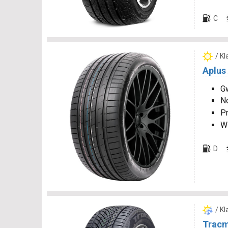
C
/ K
Aplus
Gw
N
P
W
D
/ K
Tracm