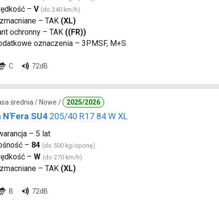
rędkość –
V
(do 240 km/h)
zmacniane – TAK
(XL)
ant ochronny – TAK
((FR))
odatkowe oznaczenia – 3PMSF, M+S
C
72dB
lasa średnia / Nowe /
2025/2026
 N'Fera SU4
205/40 R17 84 W XL
arancja – 5 lat
ośność –
84
(do 500 kg/oponę)
rędkość –
W
(do 270 km/h)
zmacniane – TAK
(XL)
B
72dB