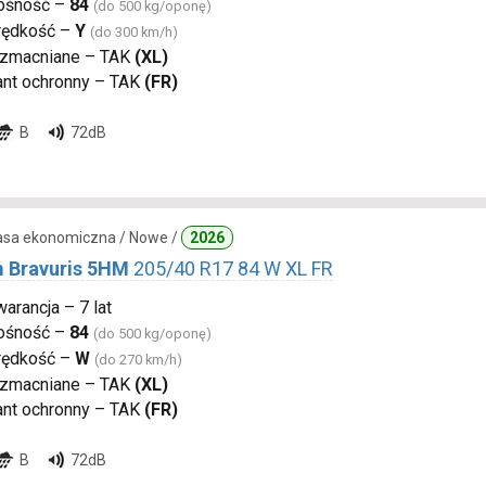
ośność –
84
(do 500 kg/oponę)
rędkość –
Y
(do 300 km/h)
zmacniane – TAK
(XL)
ant ochronny – TAK
(FR)
B
72dB
lasa ekonomiczna / Nowe /
2026
 Bravuris 5HM
205/40 R17 84 W XL FR
arancja – 7 lat
ośność –
84
(do 500 kg/oponę)
rędkość –
W
(do 270 km/h)
zmacniane – TAK
(XL)
ant ochronny – TAK
(FR)
B
72dB