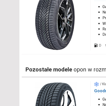
Gw
N
P
W
R
D
D
Pozostałe modele
opon w rozm
/ K
Goodr
G
N