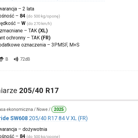
arancja – 2 lata
ośność –
84
(do 500 kg/oponę)
rędkość –
W
(do 270 km/h)
zmacniane – TAK
(XL)
ant ochronny – TAK
(FR)
odatkowe oznaczenia – 3PMSF, M+S
B
72dB
iarze
205/40 R17
lasa ekonomiczna / Nowe /
2025
ide SW608
205/40 R17 84 V XL (FR)
warancja – dożywotnia
ośność –
84
(do 500 kg/oponę)