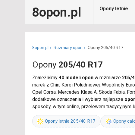
8opon.pl
Opony letnie
8opon.pl
Rozmiary opon
Opony 205/40 R17
Opony
205/40 R17
Znaleźliśmy
40 modeli opon
w rozmiarze
205/4
marek z Chin, Korei Południowej, Wspólnoty Eur
Opel Corsa, Mercedes Klasa A, Skoda Fabia, For
dodatkowe oznaczenia i wybierz najlepsze
opon
sposoby, w tym online, przelewem tradycyjnym l
Opony letnie 205/40 R17
Opony cał