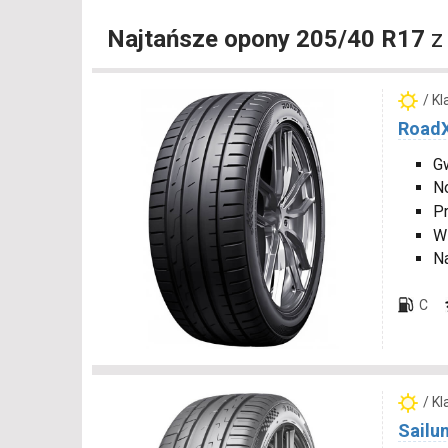
Najtańsze opony 205/40 R17
z
/ K
RoadX
Gw
N
P
W
N
C
/ K
Sailu