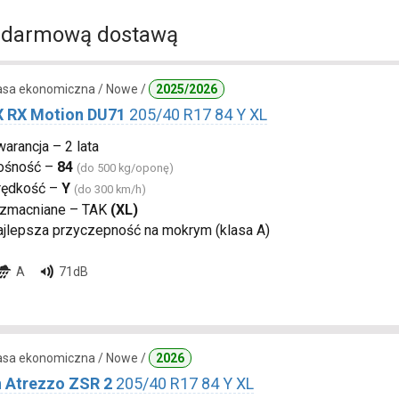
 darmową dostawą
lasa ekonomiczna / Nowe /
2025/2026
 RX Motion DU71
205/40 R17 84 Y XL
arancja – 2 lata
ośność –
84
(do 500 kg/oponę)
rędkość –
Y
(do 300 km/h)
zmacniane – TAK
(XL)
ajlepsza przyczepność na mokrym (klasa A)
A
71dB
lasa ekonomiczna / Nowe /
2026
n Atrezzo ZSR 2
205/40 R17 84 Y XL