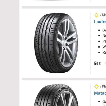
/ K
Laufe
G
N
P
W
R
D
/ K
Matad
Gw