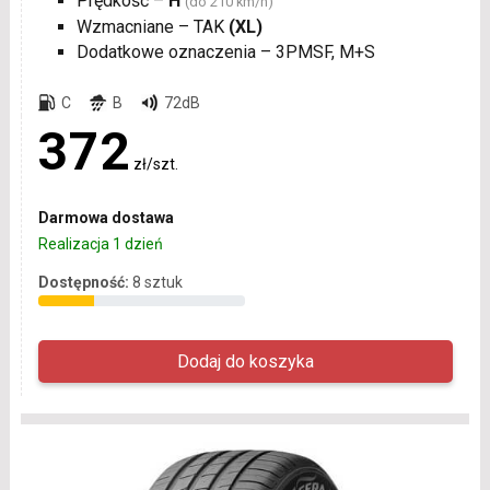
Prędkość –
H
(do 210 km/h)
Wzmacniane – TAK
(XL)
Dodatkowe oznaczenia – 3PMSF, M+S
C
B
72dB
372
zł/szt.
Darmowa dostawa
Realizacja 1 dzień
Dostępność:
8 sztuk