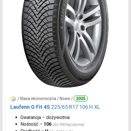
/ Klasa ekonomiczna / Nowe /
2025
Laufenn G Fit 4S
225/65 R17 106 H XL
Gwarancja – dożywotnia
Nośność –
106
(do 950 kg/oponę)