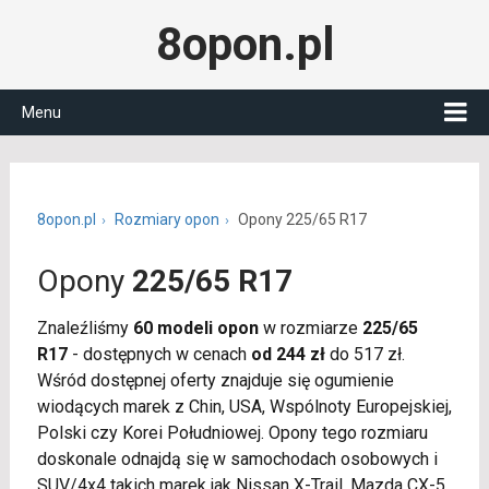
8opon.pl
Menu
8opon.pl
Rozmiary opon
Opony 225/65 R17
Opony
225/65 R17
Znaleźliśmy
60 modeli opon
w rozmiarze
225/65
R17
- dostępnych w cenach
od 244 zł
do 517 zł.
Wśród dostępnej oferty znajduje się ogumienie
wiodących marek z Chin, USA, Wspólnoty Europejskiej,
Polski czy Korei Południowej. Opony tego rozmiaru
doskonale odnajdą się w samochodach osobowych i
SUV/4x4 takich marek jak Nissan X-Trail, Mazda CX-5,