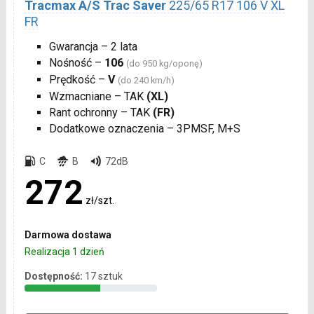
Tracmax A/S Trac Saver
225/65 R17 106 V XL
FR
Gwarancja – 2 lata
Nośność –
106
(do 950 kg/oponę)
Prędkość –
V
(do 240 km/h)
Wzmacniane – TAK
(XL)
Rant ochronny – TAK
(FR)
Dodatkowe oznaczenia – 3PMSF, M+S
C
B
72dB
272
zł/szt.
Darmowa dostawa
Realizacja 1 dzień
Dostępność:
17 sztuk