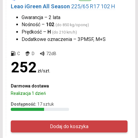
Leao iGreen All Season
225/65 R17 102 H
Gwarancja – 2 lata
Nośność –
102
(do 850 kg/oponę)
Prędkość –
H
(do 210 km/h)
Dodatkowe oznaczenia – 3PMSF, M+S
C
D
72dB
252
zł/szt.
Darmowa dostawa
Realizacja 1 dzień
Dostępność:
17 sztuk