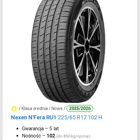
/ Klasa średnia / Nowe /
2025/2026
Nexen N'Fera RU1
225/65 R17 102 H
Gwarancja – 5 lat
Nośność –
102
(do 850 kg/oponę)