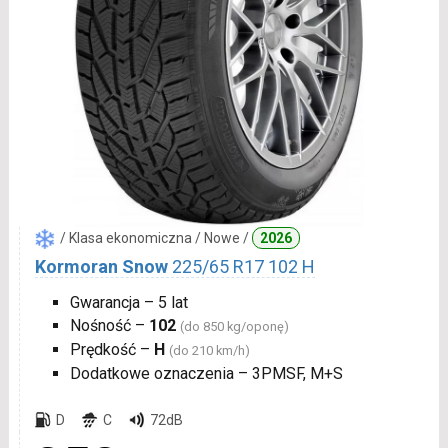
/ Klasa ekonomiczna / Nowe /
2026
Kormoran Snow
225/65 R17 102 H
Gwarancja – 5 lat
Nośność –
102
(do 850 kg/oponę)
Prędkość –
H
(do 210 km/h)
Dodatkowe oznaczenia – 3PMSF, M+S
D
C
72dB