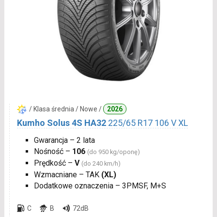
/ Klasa średnia / Nowe /
2026
Kumho Solus 4S HA32
225/65 R17 106 V XL
Gwarancja – 2 lata
Nośność –
106
(do 950 kg/oponę)
Prędkość –
V
(do 240 km/h)
Wzmacniane – TAK
(XL)
Dodatkowe oznaczenia – 3PMSF, M+S
C
B
72dB