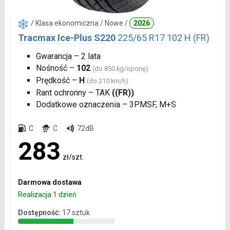
/ Klasa ekonomiczna / Nowe /
2026
Tracmax Ice-Plus S220
225/65 R17 102 H (FR)
Gwarancja – 2 lata
Nośność –
102
(do 850 kg/oponę)
Prędkość –
H
(do 210 km/h)
Rant ochronny – TAK
((FR))
Dodatkowe oznaczenia – 3PMSF, M+S
C
C
72dB
283
zł/szt.
Darmowa dostawa
Realizacja 1 dzień
Dostępność:
17 sztuk