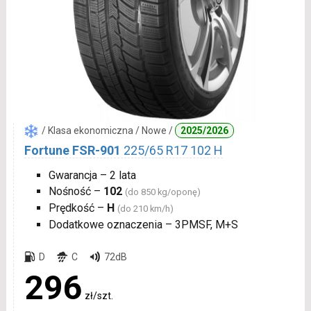
/ Klasa ekonomiczna / Nowe /
2025/2026
Fortune FSR-901
225/65 R17 102 H
Gwarancja – 2 lata
Nośność –
102
(do 850 kg/oponę)
Prędkość –
H
(do 210 km/h)
Dodatkowe oznaczenia – 3PMSF, M+S
D
C
72dB
296
zł/szt.