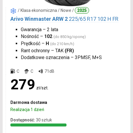
/ Klasa ekonomiczna / Nowe /
2025
Arivo Winmaster ARW 2
225/65 R17 102 H FR
Gwarancja – 2 lata
Nośność –
102
(do 850 kg/oponę)
Prędkość –
H
(do 210 km/h)
Rant ochronny – TAK
(FR)
Dodatkowe oznaczenia – 3PMSF, M+S
C
C
71dB
279
zł/szt.
Darmowa dostawa
Realizacja 1 dzień
Dostępność:
30 sztuk