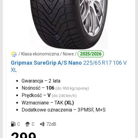
/ Klasa ekonomiczna / Nowe /
2025/2026
Gripmax SureGrip A/S Nano
225/65 R17 106 V
XL
Gwarancja – 2 lata
Nośność –
106
(do 950 kg/oponę)
Prędkość –
V
(do 240 km/h)
Wzmacniane – TAK
(XL)
Dodatkowe oznaczenia – 3PMSF, M+S
C
C
72dB
299