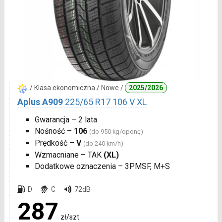
/ Klasa ekonomiczna / Nowe /
2025/2026
Aplus A909
225/65 R17 106 V XL
Gwarancja – 2 lata
Nośność –
106
(do 950 kg/oponę)
Prędkość –
V
(do 240 km/h)
Wzmacniane – TAK
(XL)
Dodatkowe oznaczenia – 3PMSF, M+S
D
C
72dB
287
zł/szt.