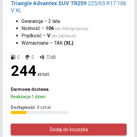
Triangle Advantex SUV TR259
225/65 R17 106
V XL
Gwarancja – 2 lata
Nośność –
106
(do 950 kg/oponę)
Prędkość –
V
(do 240 km/h)
Wzmacniane – TAK
(XL)
C
C
72dB
244
zł/szt.
Darmowa dostawa
Realizacja 1 dzień
Dostępność:
8 sztuk