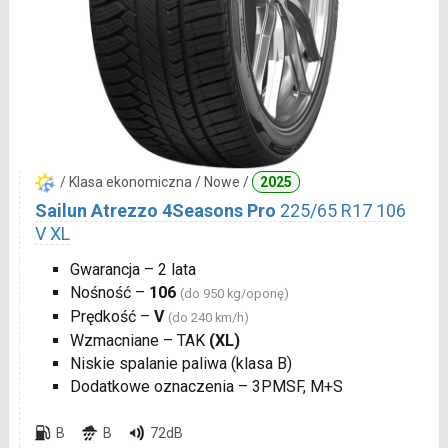
/ Klasa ekonomiczna / Nowe /
2025
Sailun Atrezzo 4Seasons Pro
225/65 R17 106
V XL
Gwarancja – 2 lata
Nośność –
106
(do 950 kg/oponę)
Prędkość –
V
(do 240 km/h)
Wzmacniane – TAK
(XL)
Niskie spalanie paliwa (klasa B)
Dodatkowe oznaczenia – 3PMSF, M+S
B
B
72dB