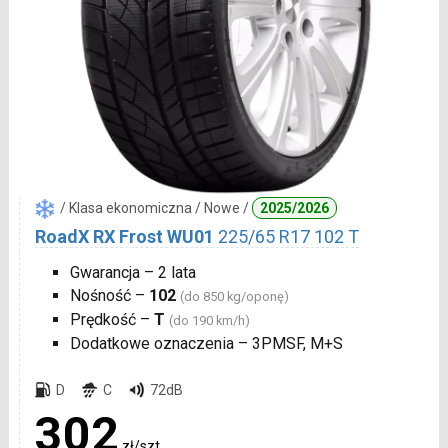
/ Klasa ekonomiczna / Nowe /
2025/2026
RoadX RX Frost WU01
225/65 R17 102 T
Gwarancja – 2 lata
Nośność –
102
(do 850 kg/oponę)
Prędkość –
T
(do 190 km/h)
Dodatkowe oznaczenia – 3PMSF, M+S
D
C
72dB
302
zł/szt.