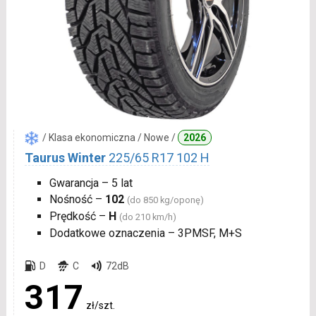
/ Klasa ekonomiczna / Nowe /
2026
Taurus Winter
225/65 R17 102 H
Gwarancja – 5 lat
Nośność –
102
(do 850 kg/oponę)
Prędkość –
H
(do 210 km/h)
Dodatkowe oznaczenia – 3PMSF, M+S
D
C
72dB
317
zł/szt.