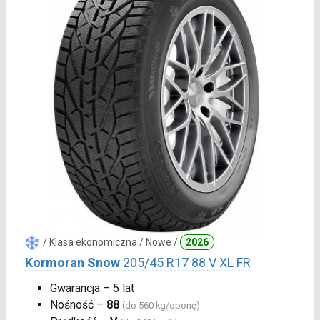
/ Klasa ekonomiczna / Nowe /
2026
Kormoran Snow
205/45 R17 88 V XL FR
Gwarancja – 5 lat
Nośność –
88
(do 560 kg/oponę)