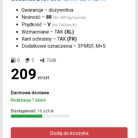
Gwarancja – dożywotnia
Nośność –
88
(do 560 kg/oponę)
Prędkość –
V
(do 240 km/h)
Wzmacniane – TAK
(XL)
Rant ochronny – TAK
(FR)
Dodatkowe oznaczenia – 3PMSF, M+S
D
C
72dB
209
zł/szt.
Darmowa dostawa
Realizacja 1 dzień
Dostępność:
16 sztuk