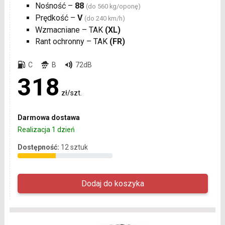
Nośność –
88
(do 560 kg/oponę)
Prędkość –
V
(do 240 km/h)
Wzmacniane – TAK
(XL)
Rant ochronny – TAK
(FR)
C
B
72dB
318
zł/szt.
Darmowa dostawa
Realizacja 1 dzień
Dostępność:
12 sztuk