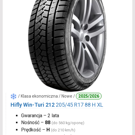
/ Klasa ekonomiczna / Nowe /
2025/2026
Hifly Win-Turi 212
205/45 R17 88 H XL
Gwarancja – 2 lata
Nośność –
88
(do 560 kg/oponę)
Prędkość –
H
(do 210 km/h)