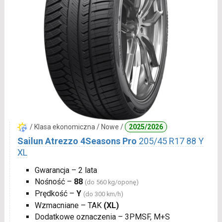
/ Klasa ekonomiczna / Nowe /
2025/2026
Sailun Atrezzo 4Seasons Pro
205/45 R17 88 Y
XL
Gwarancja – 2 lata
Nośność –
88
(do 560 kg/oponę)
Prędkość –
Y
(do 300 km/h)
Wzmacniane – TAK
(XL)
Dodatkowe oznaczenia – 3PMSF, M+S