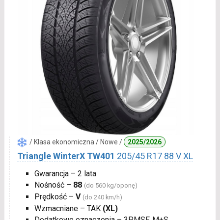
/ Klasa ekonomiczna / Nowe /
2025/2026
Triangle WinterX TW401
205/45 R17 88 V XL
Gwarancja – 2 lata
Nośność –
88
(do 560 kg/oponę)
Prędkość –
V
(do 240 km/h)
Wzmacniane – TAK
(XL)
Dodatkowe oznaczenia – 3PMSF, M+S