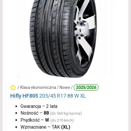
/ Klasa ekonomiczna / Nowe /
2025/2026
Hifly HF805
205/45 R17 88 W XL
Gwarancja – 2 lata
Nośność –
88
(do 560 kg/oponę)
Prędkość –
W
(do 270 km/h)
Wzmacniane – TAK
(XL)