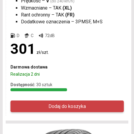
Prędkość –
V
(do 240 km/h)
Wzmacniane – TAK
(XL)
Rant ochronny – TAK
(FR)
Dodatkowe oznaczenia – 3PMSF, M+S
D
C
72dB
301
zł/szt.
Darmowa dostawa
Realizacja 2 dni
Dostępność:
30 sztuk