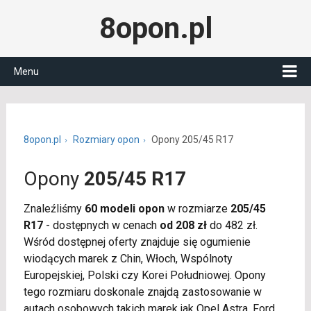
8opon.pl
Menu
8opon.pl
Rozmiary opon
Opony 205/45 R17
Opony
205/45 R17
Znaleźliśmy
60 modeli opon
w rozmiarze
205/45
R17
- dostępnych w cenach
od 208 zł
do 482 zł.
Wśród dostępnej oferty znajduje się ogumienie
wiodących marek z Chin, Włoch, Wspólnoty
Europejskiej, Polski czy Korei Południowej. Opony
tego rozmiaru doskonale znajdą zastosowanie w
autach osobowych takich marek jak Opel Astra, Ford