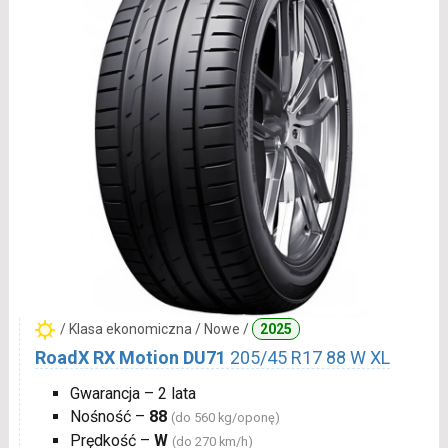
/ Klasa ekonomiczna / Nowe /
2025
RoadX RX Motion DU71
205/45 R17 88 W XL
Gwarancja – 2 lata
Nośność –
88
(do 560 kg/oponę)
Prędkość –
W
(do 270 km/h)