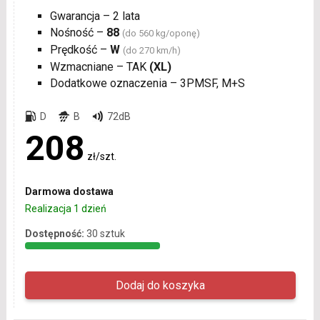
Gwarancja – 2 lata
Nośność –
88
(do 560 kg/oponę)
Prędkość –
W
(do 270 km/h)
Wzmacniane – TAK
(XL)
Dodatkowe oznaczenia – 3PMSF, M+S
D
B
72dB
208
zł/szt.
Darmowa dostawa
Realizacja 1 dzień
Dostępność:
30 sztuk