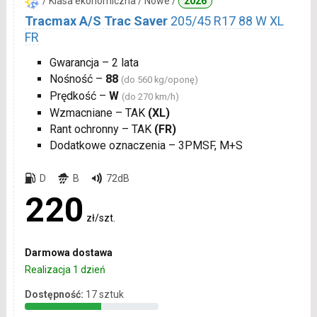
/ Klasa ekonomiczna / Nowe /
2026
Tracmax A/S Trac Saver
205/45 R17 88 W XL
FR
Gwarancja – 2 lata
Nośność –
88
(do 560 kg/oponę)
Prędkość –
W
(do 270 km/h)
Wzmacniane – TAK
(XL)
Rant ochronny – TAK
(FR)
Dodatkowe oznaczenia – 3PMSF, M+S
D
B
72dB
220
zł/szt.
Darmowa dostawa
Realizacja 1 dzień
Dostępność:
17 sztuk