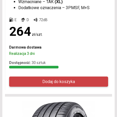
Wzmacniane – TAK
(XL)
Dodatkowe oznaczenia – 3PMSF, M+S
E
D
72dB
264
zł/szt.
Darmowa dostawa
Realizacja 3 dni
Dostępność:
30 sztuk