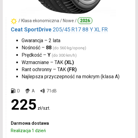
/ Klasa ekonomiczna / Nowe /
2026
Ceat SportDrive
205/45 R17 88 Y XL FR
Gwarancja – 2 lata
Nośność –
88
(do 560 kg/oponę)
Prędkość –
Y
(do 300 km/h)
Wzmacniane – TAK
(XL)
Rant ochronny – TAK
(FR)
Najlepsza przyczepność na mokrym (klasa A)
D
A
71dB
225
zł/szt.
Darmowa dostawa
Realizacja 1 dzień