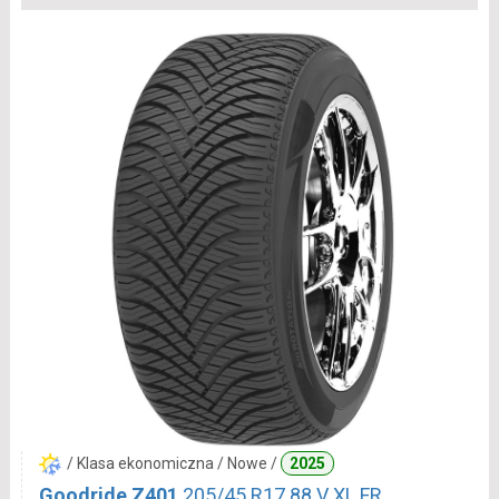
/ Klasa ekonomiczna / Nowe /
2025
Goodride Z401
205/45 R17 88 V XL FR