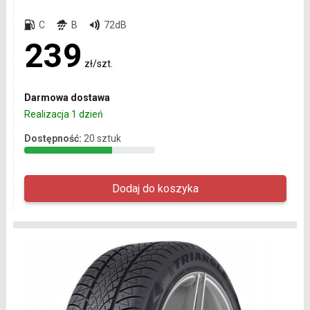
C
B
72dB
239
zł/szt.
Darmowa dostawa
Realizacja 1 dzień
Dostępność:
20 sztuk