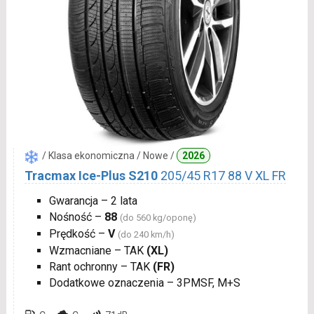
/ Klasa ekonomiczna / Nowe /
2026
Tracmax Ice-Plus S210
205/45 R17 88 V XL FR
Gwarancja – 2 lata
Nośność –
88
(do 560 kg/oponę)
Prędkość –
V
(do 240 km/h)
Wzmacniane – TAK
(XL)
Rant ochronny – TAK
(FR)
Dodatkowe oznaczenia – 3PMSF, M+S