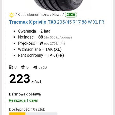
/ Klasa ekonomiczna / Nowe /
2026
Tracmax X-privilo TX3
205/45 R17 88 W XL FR
Gwarancja – 2 lata
Nośność –
88
(do 560 kg/oponę)
Prędkość –
W
(do 270 km/h)
Wzmacniane – TAK
(XL)
Rant ochronny – TAK
(FR)
C
B
69dB
223
zł/szt.
Darmowa dostawa
Realizacja 1 dzień
Dostępność:
10 sztuk