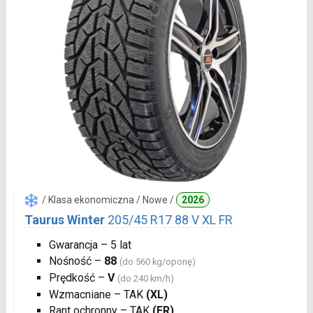
/ Klasa ekonomiczna / Nowe /
2026
Taurus Winter
205/45 R17 88 V XL FR
Gwarancja – 5 lat
Nośność –
88
(do 560 kg/oponę)
Prędkość –
V
(do 240 km/h)
Wzmacniane – TAK
(XL)
Rant ochronny – TAK
(FR)