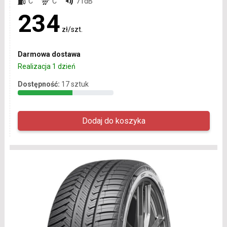
C
C
71dB
234
zł/szt.
Darmowa dostawa
Realizacja 1 dzień
Dostępność:
17 sztuk