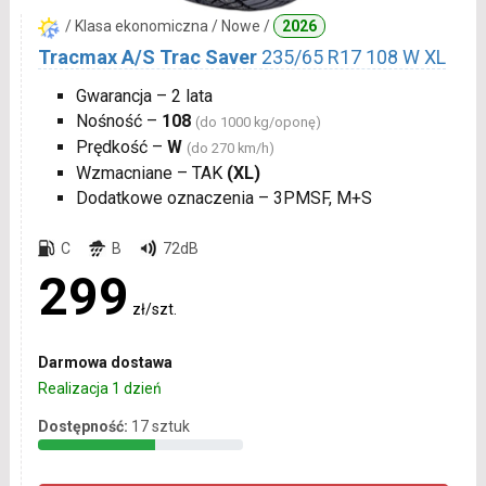
/ Klasa ekonomiczna / Nowe /
2026
Tracmax A/S Trac Saver
235/65 R17 108 W XL
Gwarancja – 2 lata
Nośność –
108
(do 1000 kg/oponę)
Prędkość –
W
(do 270 km/h)
Wzmacniane – TAK
(XL)
Dodatkowe oznaczenia – 3PMSF, M+S
C
B
72dB
299
zł/szt.
Darmowa dostawa
Realizacja 1 dzień
Dostępność:
17 sztuk