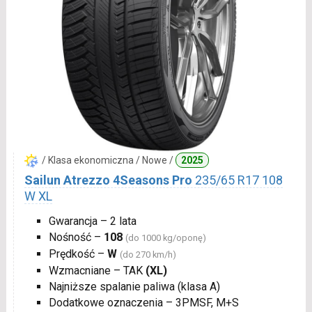
/ Klasa ekonomiczna / Nowe /
2025
Sailun Atrezzo 4Seasons Pro
235/65 R17 108
W XL
Gwarancja – 2 lata
Nośność –
108
(do 1000 kg/oponę)
Prędkość –
W
(do 270 km/h)
Wzmacniane – TAK
(XL)
Najniższe spalanie paliwa (klasa A)
Dodatkowe oznaczenia – 3PMSF, M+S