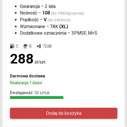
Gwarancja – 2 lata
Nośność –
108
(do 1000 kg/oponę)
Prędkość –
V
(do 240 km/h)
Wzmacniane – TAK
(XL)
Dodatkowe oznaczenia – 3PMSF, M+S
C
B
72dB
288
zł/szt.
Darmowa dostawa
Realizacja 1 dzień
Dostępność:
30 sztuk