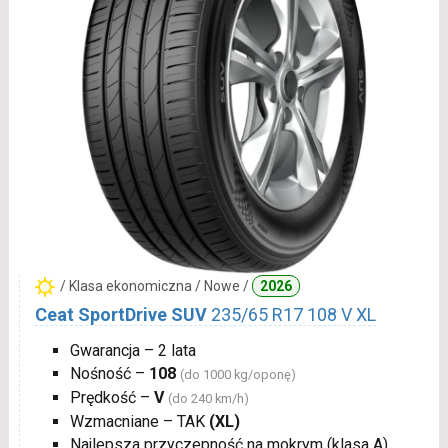
/ Klasa ekonomiczna / Nowe /
2026
Ceat SportDrive SUV
235/65 R17 108 V XL
Gwarancja – 2 lata
Nośność –
108
(do 1000 kg/oponę)
Prędkość –
V
(do 240 km/h)
Wzmacniane – TAK
(XL)
Najlepsza przyczepność na mokrym (klasa A)