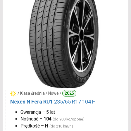
/ Klasa średnia / Nowe /
2025
Nexen N'Fera RU1
235/65 R17 104 H
Gwarancja – 5 lat
Nośność –
104
(do 900 kg/oponę)
Prędkość –
H
(do 210 km/h)