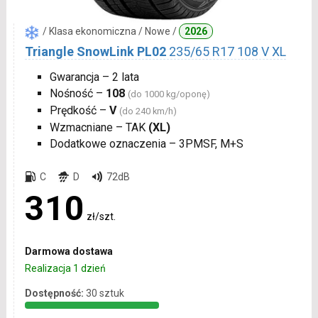
/ Klasa ekonomiczna / Nowe /
2026
Triangle SnowLink PL02
235/65 R17 108 V XL
Gwarancja – 2 lata
Nośność –
108
(do 1000 kg/oponę)
Prędkość –
V
(do 240 km/h)
Wzmacniane – TAK
(XL)
Dodatkowe oznaczenia – 3PMSF, M+S
C
D
72dB
310
zł/szt.
Darmowa dostawa
Realizacja 1 dzień
Dostępność:
30 sztuk