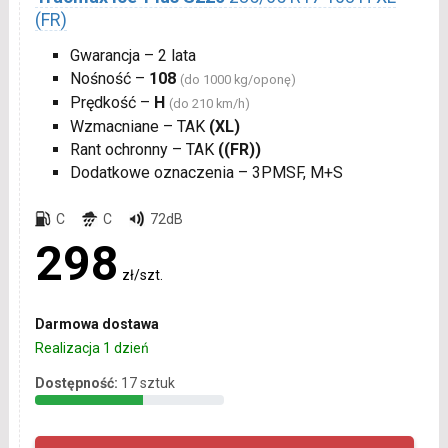
(FR)
Gwarancja – 2 lata
Nośność –
108
(do 1000 kg/oponę)
Prędkość –
H
(do 210 km/h)
Wzmacniane – TAK
(XL)
Rant ochronny – TAK
((FR))
Dodatkowe oznaczenia – 3PMSF, M+S
C
C
72dB
298
zł/szt.
Darmowa dostawa
Realizacja 1 dzień
Dostępność:
17 sztuk