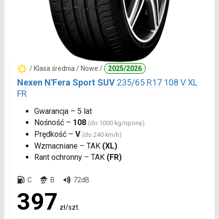
/ Klasa średnia / Nowe /
2025/2026
Nexen N'Fera Sport SUV
235/65 R17 108 V XL
FR
Gwarancja – 5 lat
Nośność –
108
(do 1000 kg/oponę)
Prędkość –
V
(do 240 km/h)
Wzmacniane – TAK
(XL)
Rant ochronny – TAK
(FR)
C
B
72dB
397
zł/szt.