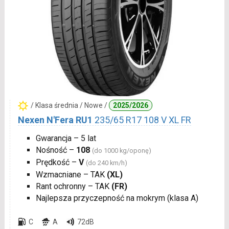
/ Klasa średnia / Nowe /
2025/2026
Nexen N'Fera RU1
235/65 R17 108 V XL FR
Gwarancja – 5 lat
Nośność –
108
(do 1000 kg/oponę)
Prędkość –
V
(do 240 km/h)
Wzmacniane – TAK
(XL)
Rant ochronny – TAK
(FR)
Najlepsza przyczepność na mokrym (klasa A)
C
A
72dB