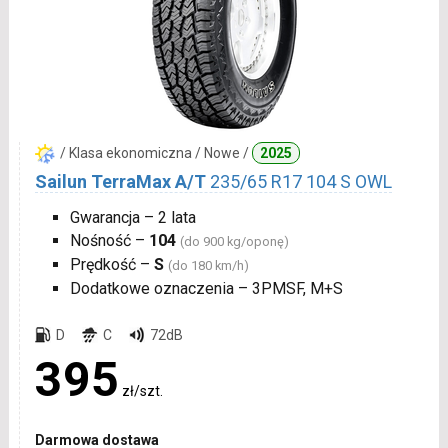
/ Klasa ekonomiczna / Nowe /
2025
Sailun TerraMax A/T
235/65 R17 104 S OWL
Gwarancja – 2 lata
Nośność –
104
(do 900 kg/oponę)
Prędkość –
S
(do 180 km/h)
Dodatkowe oznaczenia – 3PMSF, M+S
D
C
72dB
395
zł/szt.
Darmowa dostawa