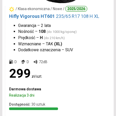
/ Klasa ekonomiczna / Nowe /
2025/2026
Hifly Vigorous HT601
235/65 R17 108 H XL
Gwarancja – 2 lata
Nośność –
108
(do 1000 kg/oponę)
Prędkość –
H
(do 210 km/h)
Wzmacniane – TAK
(XL)
Dodatkowe oznaczenia – SUV
D
D
72dB
299
zł/szt.
Darmowa dostawa
Realizacja 3 dni
Dostępność:
30 sztuk