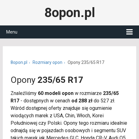
8opon.pl
Menu
8opon.pl
Rozmiary opon
Opony 235/65 R17
Opony
235/65 R17
Znaleźliśmy
60 modeli opon
w rozmiarze
235/65
R17
- dostępnych w cenach
od 288 zł
do 527 zł.
Wśród dostępnej oferty znajduje się ogumienie
wiodących marek z USA, Chin, Włoch, Korei
Południowej czy Polski. Opony tego rozmiaru idealnie
odnajdą się w pojazdach osobowych i segmentu SUV
takich marek jak Mercedes GLC, Honda CR-V, Audi Q5,