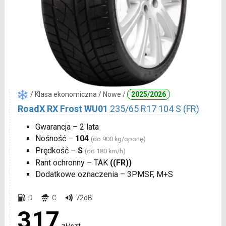
/ Klasa ekonomiczna / Nowe /
2025/2026
RoadX RX Frost WU01
235/65 R17 104 S (FR)
Gwarancja – 2 lata
Nośność –
104
(do 900 kg/oponę)
Prędkość –
S
(do 180 km/h)
Rant ochronny – TAK
((FR))
Dodatkowe oznaczenia – 3PMSF, M+S
D
C
72dB
317
zł/szt.