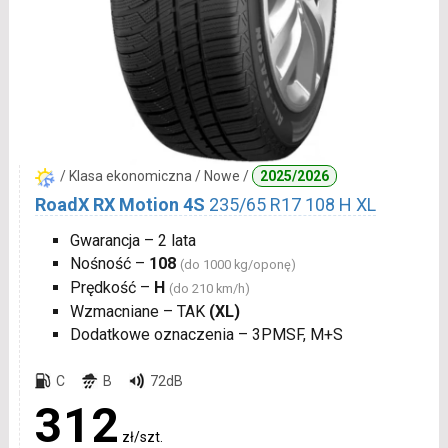
/ Klasa ekonomiczna / Nowe /
2025/2026
RoadX RX Motion 4S
235/65 R17 108 H XL
Gwarancja – 2 lata
Nośność –
108
(do 1000 kg/oponę)
Prędkość –
H
(do 210 km/h)
Wzmacniane – TAK
(XL)
Dodatkowe oznaczenia – 3PMSF, M+S
C
B
72dB
312
zł/szt.