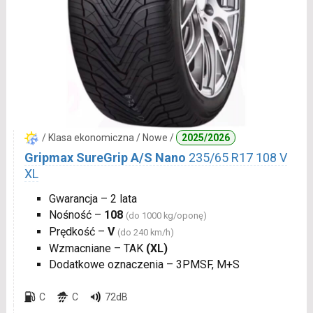
/ Klasa ekonomiczna / Nowe /
2025/2026
Gripmax SureGrip A/S Nano
235/65 R17 108 V
XL
Gwarancja – 2 lata
Nośność –
108
(do 1000 kg/oponę)
Prędkość –
V
(do 240 km/h)
Wzmacniane – TAK
(XL)
Dodatkowe oznaczenia – 3PMSF, M+S
C
C
72dB