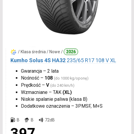
/ Klasa średnia / Nowe /
2026
Kumho Solus 4S HA32
235/65 R17 108 V XL
Gwarancja – 2 lata
Nośność –
108
(do 1000 kg/oponę)
Prędkość –
V
(do 240 km/h)
Wzmacniane – TAK
(XL)
Niskie spalanie paliwa (klasa B)
Dodatkowe oznaczenia – 3PMSF, M+S
B
B
72dB
397