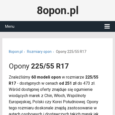
8opon.pl
Menu
8opon.pl
Rozmiary opon
Opony 225/55 R17
Opony
225/55 R17
Znaleźliśmy
60 modeli opon
w rozmiarze
225/55
R17
- dostępnych w cenach
od 251 zł
do 473 zł.
Wśród dostępnej oferty znajduje się ogumienie
wiodących marek z Chin, Włoch, Wspólnoty
Europejskiej, Polski czy Korei Południowej. Opony
tego rozmiaru doskonale znajdą zastosowanie w
autach osobowych i dostawczych takich marek jak