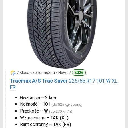
/ Klasa ekonomiczna / Nowe /
2026
Tracmax A/S Trac Saver
225/55 R17 101 W XL
FR
Gwarancja – 2 lata
Nośność –
101
(do 825 kg/oponę)
Prędkość –
W
(do 270 km/h)
Wzmacniane – TAK
(XL)
Rant ochronny – TAK
(FR)