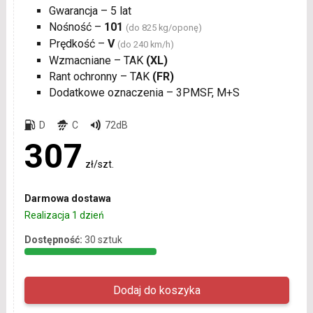
Gwarancja – 5 lat
Nośność –
101
(do 825 kg/oponę)
Prędkość –
V
(do 240 km/h)
Wzmacniane – TAK
(XL)
Rant ochronny – TAK
(FR)
Dodatkowe oznaczenia – 3PMSF, M+S
D
C
72dB
307
zł/szt.
Darmowa dostawa
Realizacja 1 dzień
Dostępność:
30 sztuk