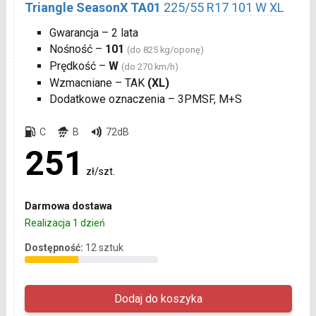
Triangle SeasonX TA01
225/55 R17 101 W XL
Gwarancja – 2 lata
Nośność –
101
(do 825 kg/oponę)
Prędkość –
W
(do 270 km/h)
Wzmacniane – TAK
(XL)
Dodatkowe oznaczenia – 3PMSF, M+S
C
B
72dB
251
zł/szt.
Darmowa dostawa
Realizacja 1 dzień
Dostępność:
12 sztuk