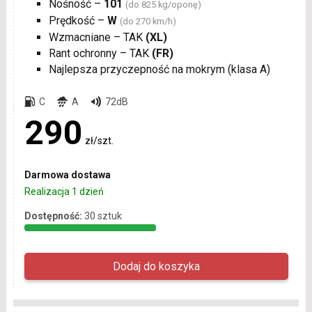
Nośność –
101
(do 825 kg/oponę)
Prędkość –
W
(do 270 km/h)
Wzmacniane – TAK
(XL)
Rant ochronny – TAK
(FR)
Najlepsza przyczepność na mokrym (klasa A)
C
A
72dB
290
zł/szt.
Darmowa dostawa
Realizacja 1 dzień
Dostępność:
30 sztuk