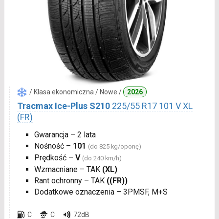
/ Klasa ekonomiczna / Nowe /
2026
Tracmax Ice-Plus S210
225/55 R17 101 V XL
(FR)
Gwarancja – 2 lata
Nośność –
101
(do 825 kg/oponę)
Prędkość –
V
(do 240 km/h)
Wzmacniane – TAK
(XL)
Rant ochronny – TAK
((FR))
Dodatkowe oznaczenia – 3PMSF, M+S
C
C
72dB