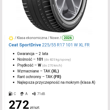
/ Klasa ekonomiczna / Nowe /
2026
Ceat SportDrive
225/55 R17 101 W XL FR
Gwarancja – 2 lata
Nośność –
101
(do 825 kg/oponę)
Prędkość –
W
(do 270 km/h)
Wzmacniane – TAK
(XL)
Rant ochronny – TAK
(FR)
Najlepsza przyczepność na mokrym (klasa A)
C
A
71dB
272
zł/szt.