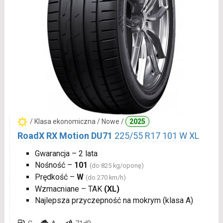
/ Klasa ekonomiczna / Nowe /
2025
RoadX RX Motion DU71
225/55 R17 101 W XL
Gwarancja – 2 lata
Nośność –
101
(do 825 kg/oponę)
Prędkość –
W
(do 270 km/h)
Wzmacniane – TAK
(XL)
Najlepsza przyczepność na mokrym (klasa A)