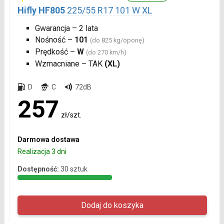
Hifly HF805
225/55 R17 101 W XL
Gwarancja – 2 lata
Nośność –
101
(do 825 kg/oponę)
Prędkość –
W
(do 270 km/h)
Wzmacniane – TAK
(XL)
D
C
72dB
257
zł/szt.
Darmowa dostawa
Realizacja 3 dni
Dostępność:
30 sztuk