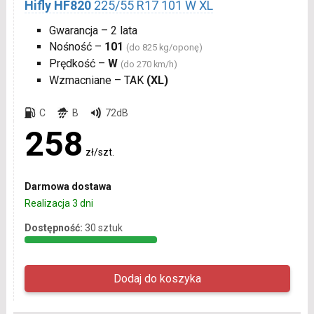
Hifly HF820
225/55 R17 101 W XL
Gwarancja – 2 lata
Nośność –
101
(do 825 kg/oponę)
Prędkość –
W
(do 270 km/h)
Wzmacniane – TAK
(XL)
C
B
72dB
258
zł/szt.
Darmowa dostawa
Realizacja 3 dni
Dostępność:
30 sztuk