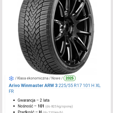
/ Klasa ekonomiczna / Nowe /
2025
Arivo Winmaster ARW 3
225/55 R17 101 H XL
FR
Gwarancja – 2 lata
Nośność –
101
(do 825 kg/oponę)
Prędkość –
H
(do 210 km/h)