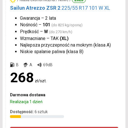
Sailun Atrezzo ZSR 2
225/55 R17 101 W XL
Gwarancja – 2 lata
Nośność –
101
(do 825 kg/oponę)
Prędkość –
W
(do 270 km/h)
Wzmacniane – TAK
(XL)
Najlepsza przyczepność na mokrym (klasa A)
Niskie spalanie paliwa (klasa B)
B
A
69dB
268
zł/szt.
Darmowa dostawa
Realizacja 1 dzień
Dostępność:
6 sztuk