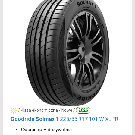
/ Klasa ekonomiczna / Nowe /
2026
Goodride Solmax 1
225/55 R17 101 W XL FR
Gwarancja – dożywotnia