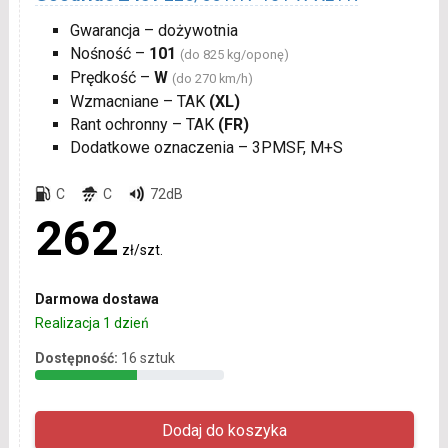
Gwarancja – dożywotnia
Nośność –
101
(do 825 kg/oponę)
Prędkość –
W
(do 270 km/h)
Wzmacniane – TAK
(XL)
Rant ochronny – TAK
(FR)
Dodatkowe oznaczenia – 3PMSF, M+S
C
C
72dB
262
zł/szt.
Darmowa dostawa
Realizacja 1 dzień
Dostępność:
16 sztuk