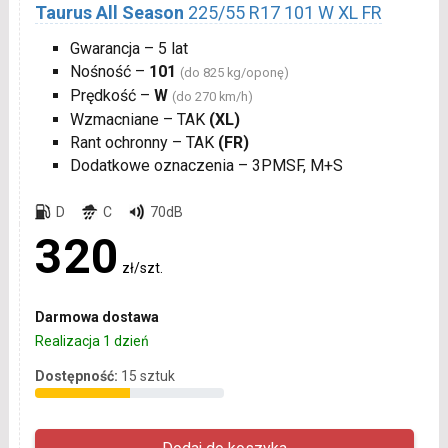
Taurus All Season
225/55 R17 101 W XL FR
Gwarancja – 5 lat
Nośność –
101
(do 825 kg/oponę)
Prędkość –
W
(do 270 km/h)
Wzmacniane – TAK
(XL)
Rant ochronny – TAK
(FR)
Dodatkowe oznaczenia – 3PMSF, M+S
D
C
70dB
320
zł/szt.
Darmowa dostawa
Realizacja 1 dzień
Dostępność:
15 sztuk