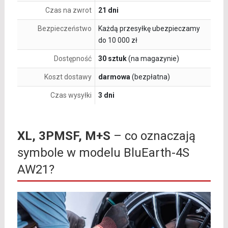
Czas na zwrot
21 dni
Bezpieczeństwo
Każdą przesyłkę ubezpieczamy
do 10 000 zł
Dostępność
30 sztuk
(na magazynie)
Koszt dostawy
darmowa
(bezpłatna)
Czas wysyłki
3 dni
XL, 3PMSF, M+S
– co oznaczają
symbole w modelu BluEarth-4S
AW21?