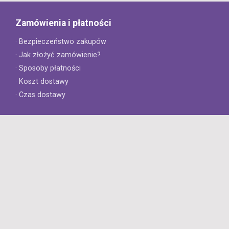
Zamówienia i płatności
· Bezpieczeństwo zakupów
· Jak złożyć zamówienie?
· Sposoby płatności
· Koszt dostawy
· Czas dostawy
Obsługa klienta
· Zwroty
· Reklamacje
· Najczęściej zadawane pytania
· Gwarancja na opony
· Kontakt
8opon.pl