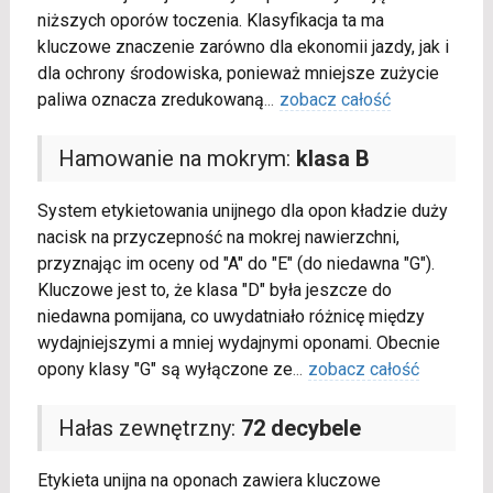
niższych oporów toczenia. Klasyfikacja ta ma
kluczowe znaczenie zarówno dla ekonomii jazdy, jak i
dla ochrony środowiska, ponieważ mniejsze zużycie
paliwa oznacza zredukowaną
...
zobacz całość
Hamowanie na mokrym:
klasa B
System etykietowania unijnego dla opon kładzie duży
nacisk na przyczepność na mokrej nawierzchni,
przyznając im oceny od "A" do "E" (do niedawna "G").
Kluczowe jest to, że klasa "D" była jeszcze do
niedawna pomijana, co uwydatniało różnicę między
wydajniejszymi a mniej wydajnymi oponami. Obecnie
opony klasy "G" są wyłączone ze
...
zobacz całość
Hałas zewnętrzny:
72 decybele
Etykieta unijna na oponach zawiera kluczowe