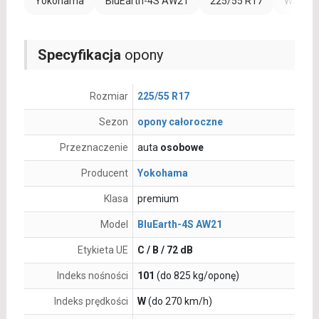
Yokohama
BluEarth-4S AW21
225/55 R17
Wzmocn
Specyfikacja
opony
Rozmiar
225/55 R17
Sezon
opony całoroczne
Przeznaczenie
auta
osobowe
Producent
Yokohama
Klasa
premium
Model
BluEarth-4S AW21
Etykieta UE
C / B / 72 dB
Indeks nośności
101
(do 825 kg/oponę)
Indeks prędkości
W
(do 270 km/h)