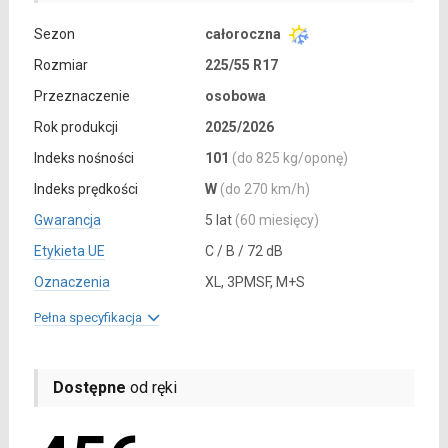
Sezon
całoroczna
Rozmiar
225/55 R17
Przeznaczenie
osobowa
Rok produkcji
2025/2026
Indeks nośności
101
(do 825 kg/oponę)
Indeks prędkości
W
(do 270 km/h)
Gwarancja
5 lat
(60 miesięcy)
Etykieta UE
C / B / 72 dB
Oznaczenia
XL, 3PMSF, M+S
Pełna specyfikacja
Dostępne
od ręki