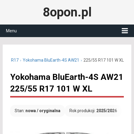
8opon.pl
Menu
25/55 R17
Yokohama BluEarth-4S AW21
225/55 R17 101 W XL
Yokohama BluEarth-4S AW21
225/55 R17 101 W XL
Stan:
nowa / oryginalna
Rok produkcji:
2025/2026
Dar