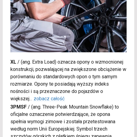
XL
/
(ang. Extra Load) oznacza opony o wzmocnionej
konstrukcji, pozwalającej na zwiększone obciążenie w
porównaniu do standardowych opon o tym samym
rozmiarze. Opony te posiadają wyższy indeks
nośności i są przeznaczone do pojazdów o
większej
...
zobacz całość
3PMSF
/
(ang. Three-Peak Mountain Snowflake) to
oficjalne oznaczenie potwierdzające, że opona
spełnia wymogi zimowe i została przetestowana
według norm Unii Europejskiej. Symbol trzech
szczytów górskich z płatkiem śniegu zapewnia