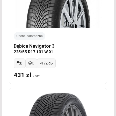
Opona całoroczna
Dębica Navigator 3
225/55 R17 101 W XL
B
C
72 dB
431 zł
/ szt.