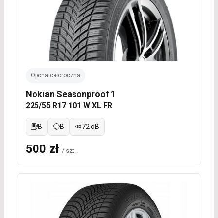
Opona całoroczna
Nokian Seasonproof 1
225/55 R17 101 W XL FR
B
B
72 dB
500 zł
/ szt.