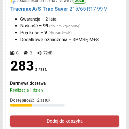
/ Klasa ekonomiczna / Nowe /
2026
Tracmax A/S Trac Saver
215/65 R17 99 V
Gwarancja – 2 lata
Nośność –
99
(do 775 kg/oponę)
Prędkość –
V
(do 240 km/h)
Dodatkowe oznaczenia – 3PMSF, M+S
C
B
72dB
283
zł/szt.
Darmowa dostawa
Realizacja 1 dzień
Dostępność:
12 sztuk