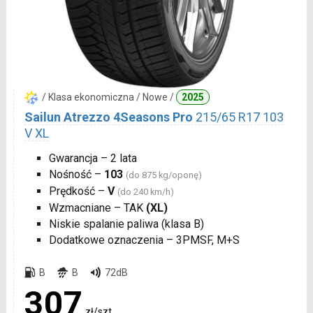
/ Klasa ekonomiczna / Nowe /
2025
Sailun Atrezzo 4Seasons Pro
215/65 R17 103
V XL
Gwarancja – 2 lata
Nośność –
103
(do 875 kg/oponę)
Prędkość –
V
(do 240 km/h)
Wzmacniane – TAK
(XL)
Niskie spalanie paliwa (klasa B)
Dodatkowe oznaczenia – 3PMSF, M+S
B
B
72dB
307
zł/szt.