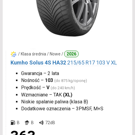
/ Klasa średnia / Nowe /
2026
Kumho Solus 4S HA32
215/65 R17 103 V XL
Gwarancja – 2 lata
Nośność –
103
(do 875 kg/oponę)
Prędkość –
V
(do 240 km/h)
Wzmacniane – TAK
(XL)
Niskie spalanie paliwa (klasa B)
Dodatkowe oznaczenia – 3PMSF, M+S
B
B
72dB