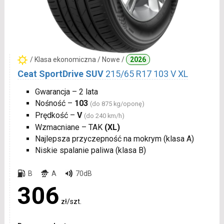
/ Klasa ekonomiczna / Nowe /
2026
Ceat SportDrive SUV
215/65 R17 103 V XL
Gwarancja – 2 lata
Nośność –
103
(do 875 kg/oponę)
Prędkość –
V
(do 240 km/h)
Wzmacniane – TAK
(XL)
Najlepsza przyczepność na mokrym (klasa A)
Niskie spalanie paliwa (klasa B)
B
A
70dB
306
zł/szt.