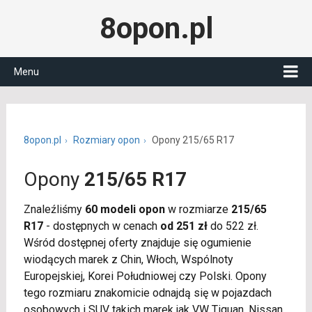
8opon.pl
Menu
8opon.pl
Rozmiary opon
Opony 215/65 R17
Opony
215/65 R17
Znaleźliśmy
60 modeli opon
w rozmiarze
215/65
R17
- dostępnych w cenach
od 251 zł
do 522 zł.
Wśród dostępnej oferty znajduje się ogumienie
wiodących marek z Chin, Włoch, Wspólnoty
Europejskiej, Korei Południowej czy Polski. Opony
tego rozmiaru znakomicie odnajdą się w pojazdach
osobowych i SUV takich marek jak VW Tiguan, Nissan