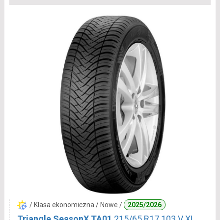
/ Klasa ekonomiczna / Nowe /
2025/2026
Triangle SeasonX TA01
215/65 R17 103 V XL