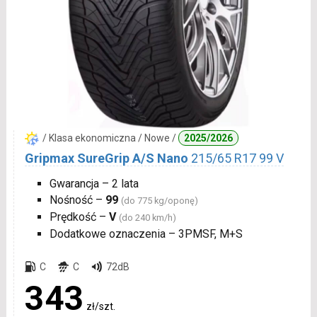
/ Klasa ekonomiczna / Nowe /
2025/2026
Gripmax SureGrip A/S Nano
215/65 R17 99 V
Gwarancja – 2 lata
Nośność –
99
(do 775 kg/oponę)
Prędkość –
V
(do 240 km/h)
Dodatkowe oznaczenia – 3PMSF, M+S
C
C
72dB
343
zł/szt.