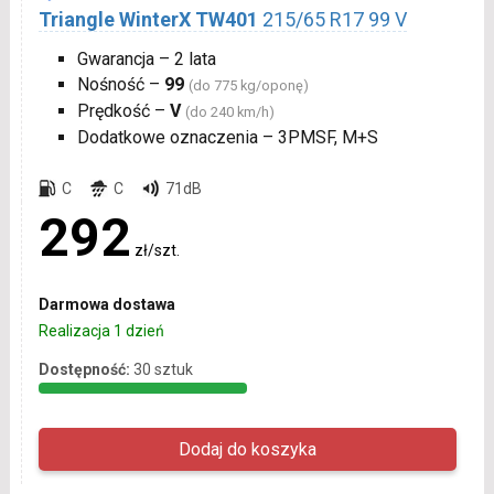
Triangle WinterX TW401
215/65 R17 99 V
Gwarancja – 2 lata
Nośność –
99
(do 775 kg/oponę)
Prędkość –
V
(do 240 km/h)
Dodatkowe oznaczenia – 3PMSF, M+S
C
C
71dB
292
zł/szt.
Darmowa dostawa
Realizacja 1 dzień
Dostępność:
30 sztuk