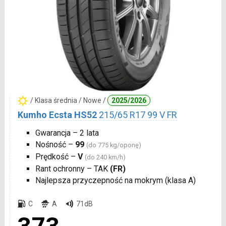
/ Klasa średnia / Nowe /
2025/2026
Kumho Ecsta HS52
215/65 R17 99 V FR
Gwarancja – 2 lata
Nośność –
99
(do 775 kg/oponę)
Prędkość –
V
(do 240 km/h)
Rant ochronny – TAK
(FR)
Najlepsza przyczepność na mokrym (klasa A)
C
A
71dB