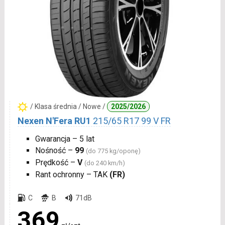
/ Klasa średnia / Nowe /
2025/2026
Nexen N'Fera RU1
215/65 R17 99 V FR
Gwarancja – 5 lat
Nośność –
99
(do 775 kg/oponę)
Prędkość –
V
(do 240 km/h)
Rant ochronny – TAK
(FR)
C
B
71dB
369