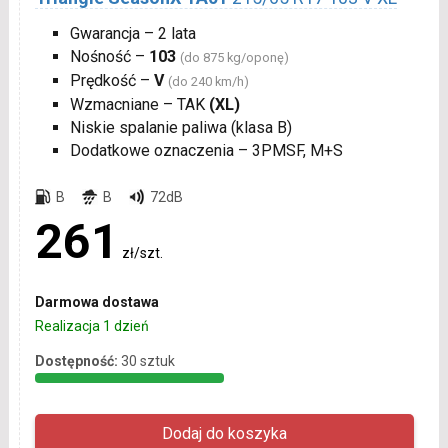
Gwarancja – 2 lata
Nośność –
103
(do 875 kg/oponę)
Prędkość –
V
(do 240 km/h)
Wzmacniane – TAK
(XL)
Niskie spalanie paliwa (klasa B)
Dodatkowe oznaczenia – 3PMSF, M+S
B
B
72dB
261
zł/szt.
Darmowa dostawa
Realizacja 1 dzień
Dostępność:
30 sztuk