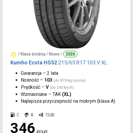
/ Klasa średnia / Nowe /
2026
Kumho Ecsta HS52
215/65 R17 103 V XL
Gwarancja – 2 lata
Nośność –
103
(do 875 kg/oponę)
Prędkość –
V
(do 240 km/h)
Wzmacniane – TAK
(XL)
Najlepsza przyczepność na mokrym (klasa A)
C
A
72dB
346
zł/szt.