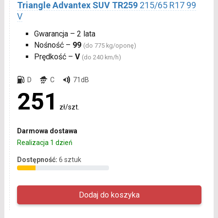
Triangle Advantex SUV TR259
215/65 R17 99
V
Gwarancja – 2 lata
Nośność –
99
(do 775 kg/oponę)
Prędkość –
V
(do 240 km/h)
D
C
71dB
251
zł/szt.
Darmowa dostawa
Realizacja 1 dzień
Dostępność:
6 sztuk