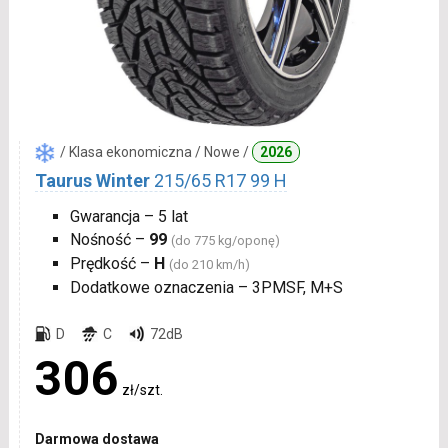
/ Klasa ekonomiczna / Nowe /
2026
Taurus Winter
215/65 R17 99 H
Gwarancja – 5 lat
Nośność –
99
(do 775 kg/oponę)
Prędkość –
H
(do 210 km/h)
Dodatkowe oznaczenia – 3PMSF, M+S
D
C
72dB
306
zł/szt.
Darmowa dostawa