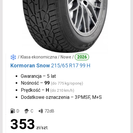
/ Klasa ekonomiczna / Nowe /
2026
Kormoran Snow
215/65 R17 99 H
Gwarancja – 5 lat
Nośność –
99
(do 775 kg/oponę)
Prędkość –
H
(do 210 km/h)
Dodatkowe oznaczenia – 3PMSF, M+S
D
C
72dB
353
zł/szt.