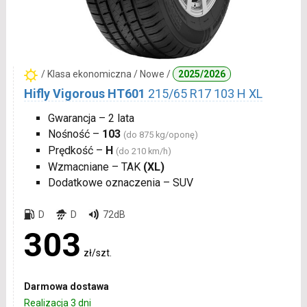
/ Klasa ekonomiczna / Nowe /
2025/2026
Hifly Vigorous HT601
215/65 R17 103 H XL
Gwarancja – 2 lata
Nośność –
103
(do 875 kg/oponę)
Prędkość –
H
(do 210 km/h)
Wzmacniane – TAK
(XL)
Dodatkowe oznaczenia – SUV
D
D
72dB
303
zł/szt.
Darmowa dostawa
Realizacja 3 dni