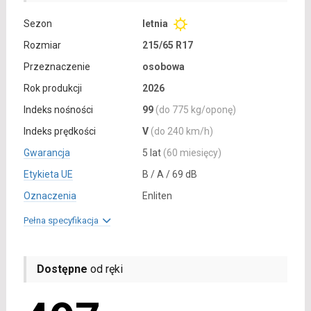
Sezon
letnia
Rozmiar
215/65 R17
Przeznaczenie
osobowa
Rok produkcji
2026
Indeks nośności
99
(do 775 kg/oponę)
Indeks prędkości
V
(do 240 km/h)
Gwarancja
5 lat
(60 miesięcy)
Etykieta UE
B / A / 69 dB
Oznaczenia
Enliten
Pełna specyfikacja
Dostępne
od ręki