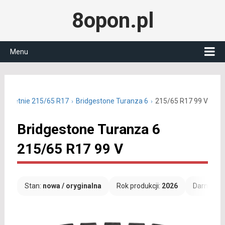
8opon.pl
Menu
ony letnie 215/65 R17
Bridgestone Turanza 6
215/65 R17 99 V
Bridgestone Turanza 6
215/65 R17 99 V
Stan:
nowa / oryginalna
Rok produkcji:
2026
Darmowa 