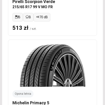
Pirelli Scorpion Verde
215/65 R17 99 V MO FR
B
B
70 dB
513 zł
/ szt.
Opona letnia
Michelin Primacy 5