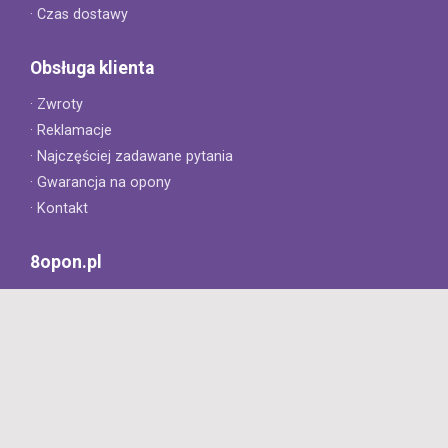
· Czas dostawy
Obsługa klienta
· Zwroty
· Reklamacje
· Najczęściej zadawane pytania
· Gwarancja na opony
· Kontakt
8opon.pl
· O firmie
· Opinie klientów
· Dlaczego warto u nas kupić?
· Polityka prywatności
· Regulamin