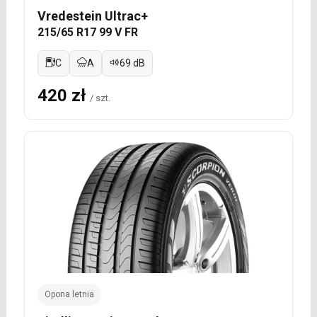
Vredestein Ultrac+
215/65 R17 99 V FR
C
A
69 dB
420 zł
/ szt.
Opona letnia