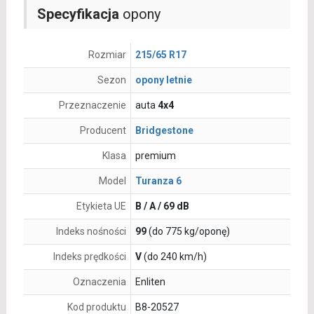
Specyfikacja
opony
Rozmiar
215/65 R17
Sezon
opony letnie
Przeznaczenie
auta
4x4
Producent
Bridgestone
Klasa
premium
Model
Turanza 6
Etykieta UE
B / A / 69 dB
Indeks nośności
99
(do 775 kg/oponę)
Indeks prędkości
V
(do 240 km/h)
Oznaczenia
Enliten
Kod produktu
B8-20527