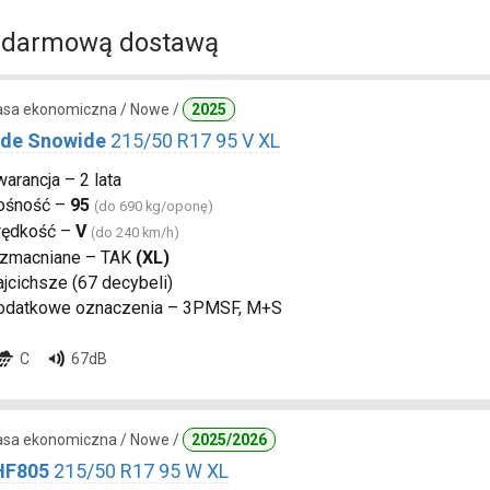
 darmową dostawą
lasa ekonomiczna / Nowe /
2025
de Snowide
215/50 R17 95 V XL
arancja – 2 lata
ośność –
95
(do 690 kg/oponę)
rędkość –
V
(do 240 km/h)
zmacniane – TAK
(XL)
jcichsze (67 decybeli)
odatkowe oznaczenia – 3PMSF, M+S
C
67dB
lasa ekonomiczna / Nowe /
2025/2026
 HF805
215/50 R17 95 W XL