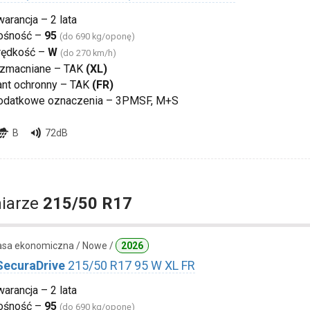
arancja – 2 lata
ośność –
95
(do 690 kg/oponę)
rędkość –
W
(do 270 km/h)
zmacniane – TAK
(XL)
ant ochronny – TAK
(FR)
odatkowe oznaczenia – 3PMSF, M+S
B
72dB
iarze
215/50 R17
lasa ekonomiczna / Nowe /
2026
SecuraDrive
215/50 R17 95 W XL FR
arancja – 2 lata
ośność –
95
(do 690 kg/oponę)