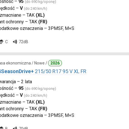
ośność –
95
(do 690 kg/oponę)
rędkość –
V
(do 240 km/h)
zmacniane – TAK
(XL)
ant ochronny – TAK
(FR)
odatkowe oznaczenia – 3PMSF, M+S
C
72dB
lasa ekonomiczna / Nowe /
2026
4SeasonDrive+
215/50 R17 95 V XL FR
arancja – 2 lata
ośność –
95
(do 690 kg/oponę)
rędkość –
V
(do 240 km/h)
zmacniane – TAK
(XL)
ant ochronny – TAK
(FR)
odatkowe oznaczenia – 3PMSF, M+S
B
70dB