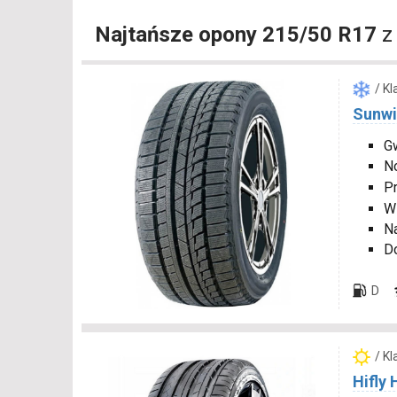
Najtańsze opony 215/50 R17
z
/ K
Sunwi
Gw
N
P
W
Na
D
D
/ K
Hifly