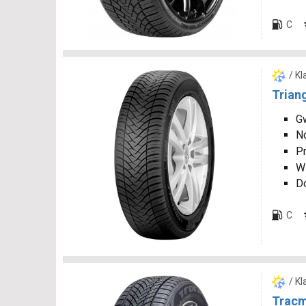
C
/ K
Trian
Gw
N
P
W
D
C
/ K
Tracm