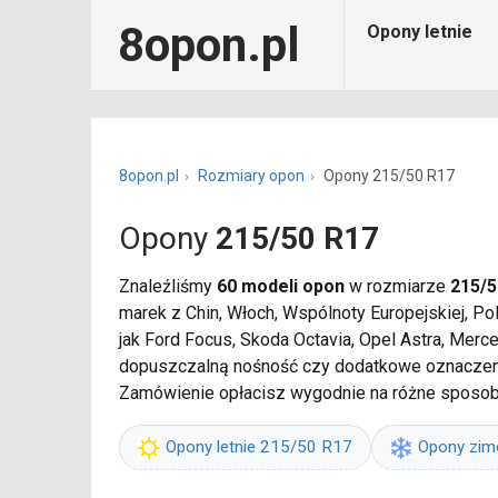
8opon.pl
Opony letnie
8opon.pl
Rozmiary opon
Opony 215/50 R17
Opony
215/50 R17
Znaleźliśmy
60 modeli opon
w rozmiarze
215/5
marek z Chin, Włoch, Wspólnoty Europejskiej, P
jak Ford Focus, Skoda Octavia, Opel Astra, Merc
dopuszczalną nośność czy dodatkowe oznaczeni
Zamówienie opłacisz wygodnie na różne sposoby
Opony letnie 215/50 R17
Opony zi