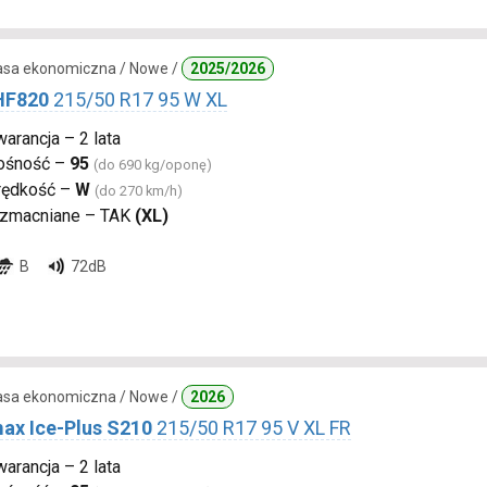
lasa ekonomiczna / Nowe /
2025/2026
 HF820
215/50 R17 95 W XL
arancja – 2 lata
ośność –
95
(do 690 kg/oponę)
rędkość –
W
(do 270 km/h)
zmacniane – TAK
(XL)
B
72dB
lasa ekonomiczna / Nowe /
2026
ax Ice-Plus S210
215/50 R17 95 V XL FR
arancja – 2 lata