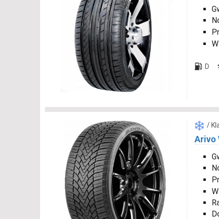
Gw
N
P
W
D
/ K
Arivo
Gw
N
P
W
R
D