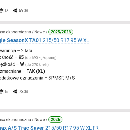
D
69dB
lasa ekonomiczna / Nowe /
2025/2026
gle SeasonX TA01
215/50 R17 95 W XL
arancja – 2 lata
ośność –
95
(do 690 kg/oponę)
rędkość –
W
(do 270 km/h)
zmacniane – TAK
(XL)
odatkowe oznaczenia – 3PMSF, M+S
B
72dB
lasa ekonomiczna / Nowe /
2026
ax A/S Trac Saver
215/50 R17 95 W XL FR