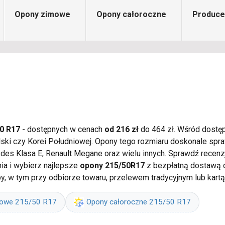
Opony zimowe
Opony całoroczne
Produce
0 R17
- dostępnych w cenach
od 216 zł
do 464 zł. Wśród dostęp
olski czy Korei Południowej. Opony tego rozmiaru doskonale sp
edes Klasa E, Renault Megane oraz wielu innych. Sprawdź recenz
a i wybierz najlepsze
opony 215/50R17
z bezpłatną dostawą d
, w tym przy odbiorze towaru, przelewem tradycyjnym lub kartą
mowe 215/50 R17
Opony całoroczne 215/50 R17