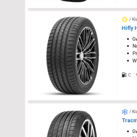
/ K
Hifly
Gw
N
P
W
C
/ K
Tracm
Gw