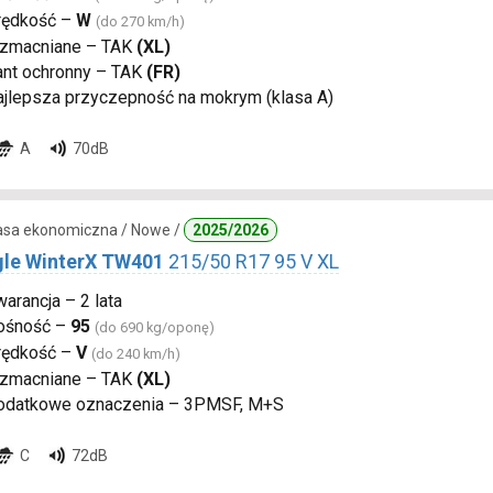
rędkość –
W
(do 270 km/h)
zmacniane – TAK
(XL)
ant ochronny – TAK
(FR)
ajlepsza przyczepność na mokrym (klasa A)
A
70dB
lasa ekonomiczna / Nowe /
2025/2026
gle WinterX TW401
215/50 R17 95 V XL
arancja – 2 lata
ośność –
95
(do 690 kg/oponę)
rędkość –
V
(do 240 km/h)
zmacniane – TAK
(XL)
odatkowe oznaczenia – 3PMSF, M+S
C
72dB