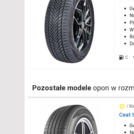
Gw
N
P
W
R
D
C
Pozostałe modele
opon w rozm
/ K
Ceat 
Gw
N