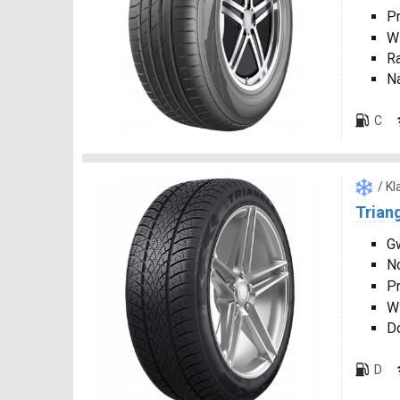
P
W
R
N
C
/ K
Trian
Gw
N
P
W
D
D