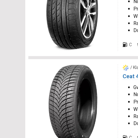
N
P
W
R
D
C
/ K
Ceat 
Gw
N
P
W
R
D
C