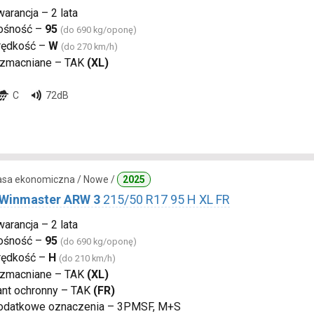
arancja – 2 lata
ośność –
95
(do 690 kg/oponę)
rędkość –
W
(do 270 km/h)
zmacniane – TAK
(XL)
C
72dB
lasa ekonomiczna / Nowe /
2025
 Winmaster ARW 3
215/50 R17 95 H XL FR
arancja – 2 lata
ośność –
95
(do 690 kg/oponę)
rędkość –
H
(do 210 km/h)
zmacniane – TAK
(XL)
ant ochronny – TAK
(FR)
odatkowe oznaczenia – 3PMSF, M+S