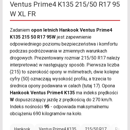
Ventus Prime4 K135 215/50 R17 95
W XL FR
Zadaniem
opon letnich Hankook Ventus Prime4
K135 215 50 R17 95W
jest zapewnienie
odpowiedniego poziomu bezpieczeństwa i komfortu
podczas podróżowania w zmiennych warunkach
drogowych. Prezentowany rozmiar 215/50 R17 należy
interpretować w następujący sposób. Pierwsza liczba
(215) to szerokość opony w milimetrach, dwie kolejne
cyfry (50) oznaczają wysokość profilu, a trzecia to
średnica opony podawana w calach (tutaj 17). Opona
Hankook Ventus Prime4 K135
ma indeks prędkości
W
dopuszczający jazdę z prędkością do 270 km/h.
Indeks nośności
95
- odpowiada maksymalnemu
obciążeniu 690 kilogramów na koło.
Hankook
Ventus Prime4 K135
215/50 R17
Rant oc