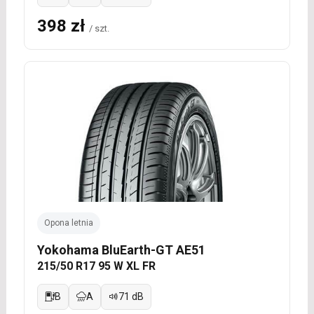
398 zł
/ szt.
Opona letnia
Yokohama BluEarth-GT AE51
215/50 R17 95 W XL FR
B
A
71 dB