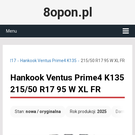
8opon.pl
Menu
5/50 R17
Hankook Ventus Prime4 K135
215/50 R17 95 W XL FR
Hankook Ventus Prime4 K135
215/50 R17 95 W XL FR
Stan:
nowa / oryginalna
Rok produkcji:
2025
Darmowa 