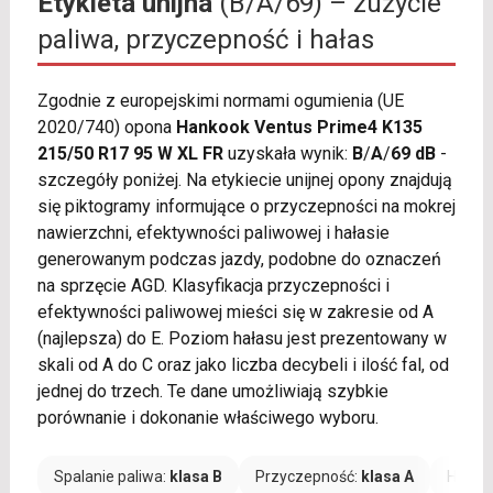
Etykieta unijna
(B/A/69) – zużycie
paliwa, przyczepność i hałas
Zgodnie z europejskimi normami ogumienia (UE
2020/740) opona
Hankook Ventus Prime4 K135
215/50 R17 95 W XL FR
uzyskała wynik:
B
/
A
/
69 dB
-
szczegóły poniżej. Na etykiecie unijnej opony znajdują
się piktogramy informujące o przyczepności na mokrej
nawierzchni, efektywności paliwowej i hałasie
generowanym podczas jazdy, podobne do oznaczeń
na sprzęcie AGD. Klasyfikacja przyczepności i
efektywności paliwowej mieści się w zakresie od A
(najlepsza) do E. Poziom hałasu jest prezentowany w
skali od A do C oraz jako liczba decybeli i ilość fal, od
jednej do trzech. Te dane umożliwiają szybkie
porównanie i dokonanie właściwego wyboru.
Spalanie paliwa:
klasa B
Przyczepność:
klasa A
Hałas: