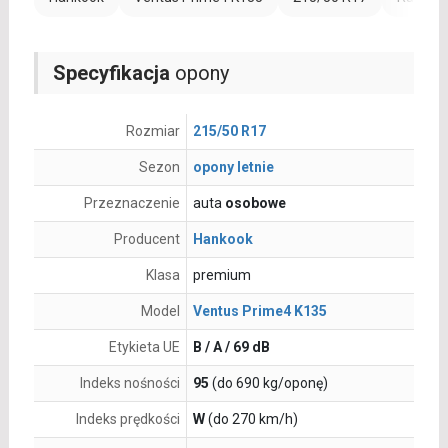
Specyfikacja
opony
Rozmiar
215/50 R17
Sezon
opony letnie
Przeznaczenie
auta
osobowe
Producent
Hankook
Klasa
premium
Model
Ventus Prime4 K135
Etykieta UE
B / A / 69 dB
Indeks nośności
95
(do 690 kg/oponę)
Indeks prędkości
W
(do 270 km/h)