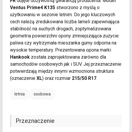
FR
objęte dożywotnią gwarancją producenta. Model
Ventus Prime4 K135
stworzono z myślą o
użytkowaniu w sezonie letnim. Do jego kluczowych
cech należą zredukowana liczba lameli zapewniająca
stabilność na suchych drogach, zoptymalizowana
geometria powierzchni opony zmniejszająca zużycie
paliwa czy wytrzymała mieszanka gumy odporna na
wysokie temperatury. Prezentowana opona marki
Hankook
została zaprojektowana zarówno dla
samochodów osobowych jak i SUV. Jej przeznaczenie
potwierdzają między innymi wzmocniona struktura
(oznaczenie
XL
) oraz rozmiar
215/50 R17
.
letnia
osobowa
Przeznaczenie