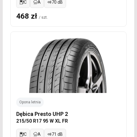
C
A
70 dB
468 zł
/ szt.
Opona letnia
Dębica Presto UHP 2
215/50 R17 95 W XL FR
C
A
71 dB