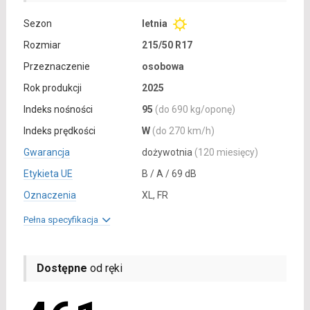
Sezon
letnia
Rozmiar
215/50 R17
Przeznaczenie
osobowa
Rok produkcji
2025
Indeks nośności
95
(do 690 kg/oponę)
Indeks prędkości
W
(do 270 km/h)
Gwarancja
dożywotnia
(120 miesięcy)
Etykieta UE
B / A / 69 dB
Oznaczenia
XL, FR
Pełna specyfikacja
Dostępne
od ręki