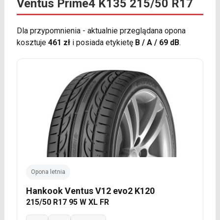
Ventus Prime4 K135 215/50 R17
Dla przypomnienia - aktualnie przeglądana opona
kosztuje
461 zł
i posiada etykietę
B / A / 69 dB
.
Opona letnia
Hankook Ventus V12 evo2 K120
215/50 R17 95 W XL FR