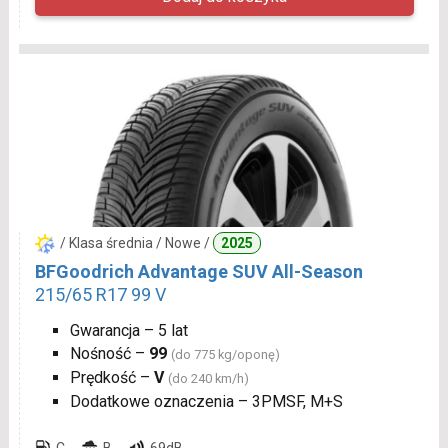
/ Klasa średnia / Nowe /
2025
BFGoodrich Advantage SUV All-Season
215/65 R17 99 V
Gwarancja – 5 lat
Nośność –
99
(do 775 kg/oponę)
Prędkość –
V
(do 240 km/h)
Dodatkowe oznaczenia – 3PMSF, M+S
C
B
69dB