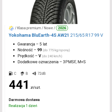
/ Klasa premium / Nowe /
2026
Yokohama BluEarth-4S AW21
215/65 R17 99 V
Gwarancja – 5 lat
Nośność –
99
(do 775 kg/oponę)
Prędkość –
V
(do 240 km/h)
Dodatkowe oznaczenia – 3PMSF, M+S
C
B
72dB
441
zł/szt.
Darmowa dostawa
Realizacja 1 dzień