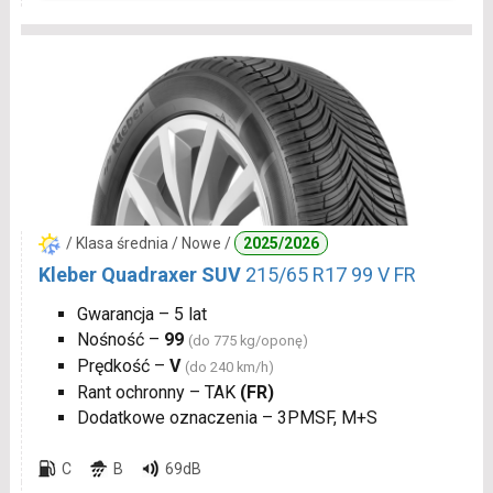
/ Klasa średnia / Nowe /
2025/2026
Kleber Quadraxer SUV
215/65 R17 99 V FR
Gwarancja – 5 lat
Nośność –
99
(do 775 kg/oponę)
Prędkość –
V
(do 240 km/h)
Rant ochronny – TAK
(FR)
Dodatkowe oznaczenia – 3PMSF, M+S
C
B
69dB