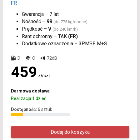
FR
Gwarancja – 7 lat
Nośność –
99
(do 775 kg/oponę)
Prędkość –
V
(do 240 km/h)
Rant ochronny – TAK
(FR)
Dodatkowe oznaczenia – 3PMSF, M+S
D
C
72dB
459
zł/szt.
Darmowa dostawa
Realizacja 1 dzień
Dostępność:
6 sztuk