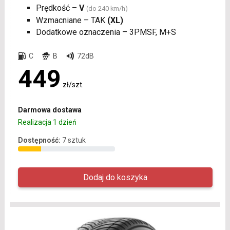
Prędkość –
V
(do 240 km/h)
Wzmacniane – TAK
(XL)
Dodatkowe oznaczenia – 3PMSF, M+S
C
B
72dB
449
zł/szt.
Darmowa dostawa
Realizacja 1 dzień
Dostępność:
7 sztuk