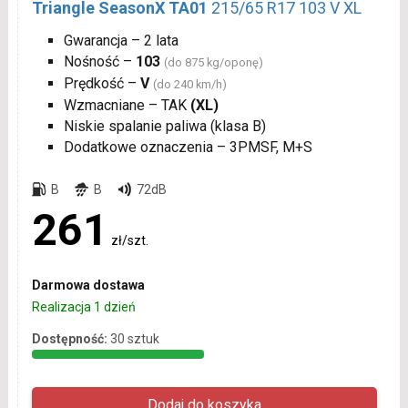
Triangle SeasonX TA01
215/65 R17 103 V XL
Gwarancja – 2 lata
Nośność –
103
(do 875 kg/oponę)
Prędkość –
V
(do 240 km/h)
Wzmacniane – TAK
(XL)
Niskie spalanie paliwa (klasa B)
Dodatkowe oznaczenia – 3PMSF, M+S
B
B
72dB
261
zł/szt.
Darmowa dostawa
Realizacja 1 dzień
Dostępność:
30 sztuk