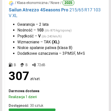
/ Klasa ekonomiczna / Nowe /
2025
Sailun Atrezzo 4Seasons Pro
215/65 R17 103
V XL
Gwarancja – 2 lata
Nośność –
103
(do 875 kg/oponę)
Prędkość –
V
(do 240 km/h)
Wzmacniane – TAK
(XL)
Niskie spalanie paliwa (klasa B)
Dodatkowe oznaczenia – 3PMSF, M+S
B
B
72dB
307
zł/szt.
Darmowa dostawa
Realizacja 1 dzień
Dostępność:
30 sztuk