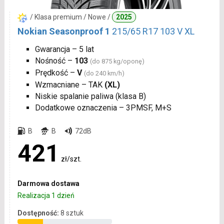
/ Klasa premium / Nowe /
2025
Nokian Seasonproof 1
215/65 R17 103 V XL
Gwarancja – 5 lat
Nośność –
103
(do 875 kg/oponę)
Prędkość –
V
(do 240 km/h)
Wzmacniane – TAK
(XL)
Niskie spalanie paliwa (klasa B)
Dodatkowe oznaczenia – 3PMSF, M+S
B
B
72dB
421
zł/szt.
Darmowa dostawa
Realizacja 1 dzień
Dostępność:
8 sztuk