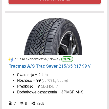
/ Klasa ekonomiczna / Nowe /
2026
Tracmax A/S Trac Saver
215/65 R17 99 V
Gwarancja – 2 lata
Nośność –
99
(do 775 kg/oponę)
Prędkość –
V
(do 240 km/h)
Dodatkowe oznaczenia – 3PMSF, M+S
C
B
72dB