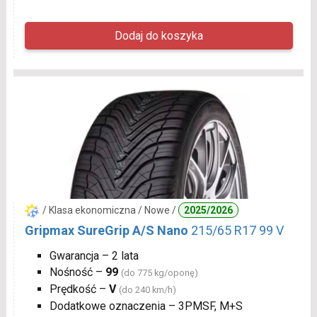
/ Klasa ekonomiczna / Nowe /
2025/2026
Gripmax SureGrip A/S Nano
215/65 R17 99 V
Gwarancja – 2 lata
Nośność –
99
(do 775 kg/oponę)
Prędkość –
V
(do 240 km/h)
Dodatkowe oznaczenia – 3PMSF, M+S