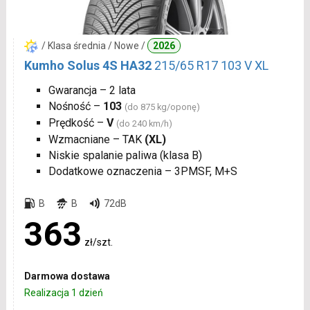
/ Klasa średnia / Nowe /
2026
Kumho Solus 4S HA32
215/65 R17 103 V XL
Gwarancja – 2 lata
Nośność –
103
(do 875 kg/oponę)
Prędkość –
V
(do 240 km/h)
Wzmacniane – TAK
(XL)
Niskie spalanie paliwa (klasa B)
Dodatkowe oznaczenia – 3PMSF, M+S
B
B
72dB
363
zł/szt.
Darmowa dostawa
Realizacja 1 dzień