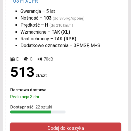
103 H XL FR
Gwarancja – 5 lat
Nośność –
103
(do 875 kg/oponę)
Prędkość –
H
(do 210 km/h)
Wzmacniane – TAK
(XL)
Rant ochronny – TAK
(RPB)
Dodatkowe oznaczenia – 3PMSF, M+S
E
C
70dB
513
zł/szt.
Darmowa dostawa
Realizacja 3 dni
Dostępność:
22 sztuki