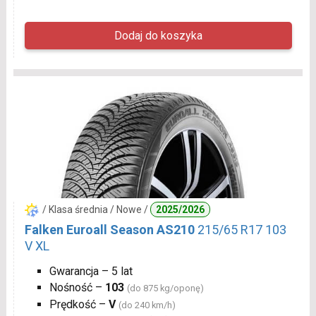
/ Klasa średnia / Nowe /
2025/2026
Falken Euroall Season AS210
215/65 R17 103
V XL
Gwarancja – 5 lat
Nośność –
103
(do 875 kg/oponę)
Prędkość –
V
(do 240 km/h)