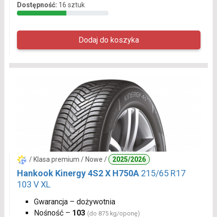
Dostępność:
16 sztuk
/ Klasa premium / Nowe /
2025/2026
Hankook Kinergy 4S2 X H750A
215/65 R17
103 V XL
Gwarancja – dożywotnia
Nośność –
103
(do 875 kg/oponę)