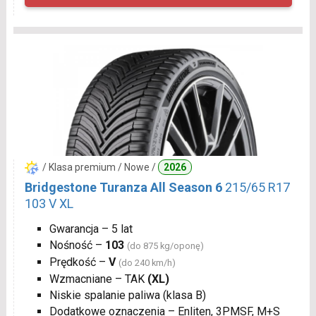
/ Klasa premium / Nowe /
2026
Bridgestone Turanza All Season 6
215/65 R17
103 V XL
Gwarancja – 5 lat
Nośność –
103
(do 875 kg/oponę)
Prędkość –
V
(do 240 km/h)
Wzmacniane – TAK
(XL)
Niskie spalanie paliwa (klasa B)
Dodatkowe oznaczenia – Enliten, 3PMSF, M+S