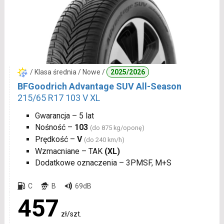
/ Klasa średnia / Nowe /
2025/2026
BFGoodrich Advantage SUV All-Season
215/65 R17 103 V XL
Gwarancja – 5 lat
Nośność –
103
(do 875 kg/oponę)
Prędkość –
V
(do 240 km/h)
Wzmacniane – TAK
(XL)
Dodatkowe oznaczenia – 3PMSF, M+S
C
B
69dB
457
zł/szt.