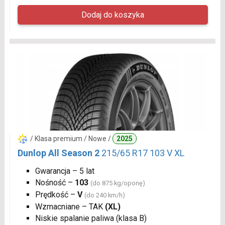
/ Klasa premium / Nowe /
2025
Dunlop All Season 2
215/65 R17 103 V XL
Gwarancja – 5 lat
Nośność –
103
(do 875 kg/oponę)
Prędkość –
V
(do 240 km/h)
Wzmacniane – TAK
(XL)
Niskie spalanie paliwa (klasa B)