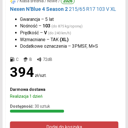
/ Klasa średnia / Nowe /
2026
Nexen N'Blue 4 Season 2
215/65 R17 103 V XL
Gwarancja – 5 lat
Nośność –
103
(do 875 kg/oponę)
Prędkość –
V
(do 240 km/h)
Wzmacniane – TAK
(XL)
Dodatkowe oznaczenia – 3PMSF, M+S
C
B
72dB
394
zł/szt.
Darmowa dostawa
Realizacja 1 dzień
Dostępność:
30 sztuk