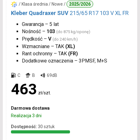
/ Klasa średnia / Nowe /
2025/2026
Kleber Quadraxer SUV
215/65 R17 103 V XL FR
Gwarancja – 5 lat
Nośność –
103
(do 875 kg/oponę)
Prędkość –
V
(do 240 km/h)
Wzmacniane – TAK
(XL)
Rant ochronny – TAK
(FR)
Dodatkowe oznaczenia – 3PMSF, M+S
C
B
69dB
463
zł/szt.
Darmowa dostawa
Realizacja 3 dni
Dostępność:
30 sztuk