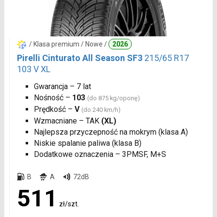
/ Klasa premium / Nowe /
2026
Pirelli Cinturato All Season SF3
215/65 R17
103 V XL
Gwarancja – 7 lat
Nośność –
103
(do 875 kg/oponę)
Prędkość –
V
(do 240 km/h)
Wzmacniane – TAK
(XL)
Najlepsza przyczepność na mokrym (klasa A)
Niskie spalanie paliwa (klasa B)
Dodatkowe oznaczenia – 3PMSF, M+S
B
A
72dB
511
zł/szt.