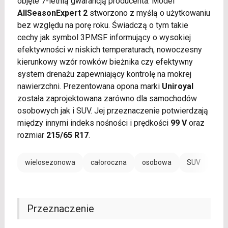
objęte 7-letnią gwarancją producenta. Model
AllSeasonExpert 2
stworzono z myślą o użytkowaniu
bez względu na porę roku. Świadczą o tym takie
cechy jak symbol 3PMSF informujący o wysokiej
efektywności w niskich temperaturach, nowoczesny
kierunkowy wzór rowków bieżnika czy efektywny
system drenażu zapewniający kontrolę na mokrej
nawierzchni. Prezentowana opona marki
Uniroyal
została zaprojektowana zarówno dla samochodów
osobowych jak i SUV. Jej przeznaczenie potwierdzają
między innymi indeks nośności i prędkości
99 V
oraz
rozmiar
215/65 R17
.
wielosezonowa
całoroczna
osobowa
SUV
Przeznaczenie