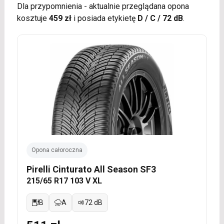
Dla przypomnienia - aktualnie przeglądana opona
kosztuje
459 zł
i posiada etykietę
D / C / 72 dB
.
Opona całoroczna
Pirelli Cinturato All Season SF3
215/65 R17 103 V XL
B
A
72 dB