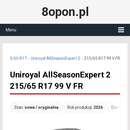
8opon.pl
Menu
ne 215/65 R17
Uniroyal AllSeasonExpert 2
215/65 R17 99 V FR
Uniroyal AllSeasonExpert 2
215/65 R17 99 V FR
Stan:
nowa / oryginalna
Rok produkcji:
2026
Darmowa 