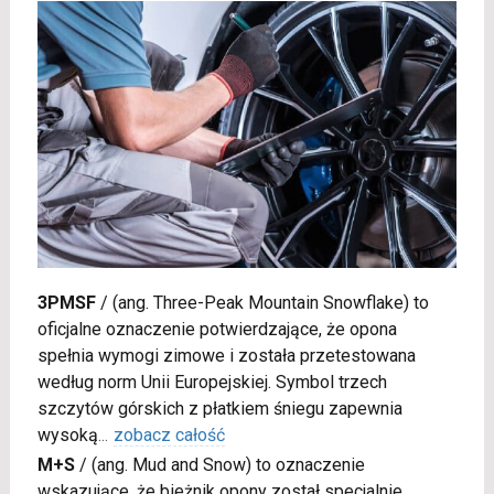
3PMSF
/
(ang. Three-Peak Mountain Snowflake) to
oficjalne oznaczenie potwierdzające, że opona
spełnia wymogi zimowe i została przetestowana
według norm Unii Europejskiej. Symbol trzech
szczytów górskich z płatkiem śniegu zapewnia
wysoką
...
zobacz całość
M+S
/
(ang. Mud and Snow) to oznaczenie
wskazujące, że bieżnik opony został specjalnie