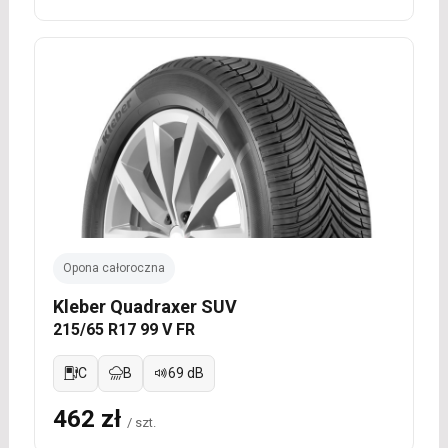
Opona całoroczna
Kleber Quadraxer SUV
215/65 R17 99 V FR
C
B
69 dB
462 zł
/ szt.