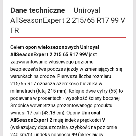
Dane techniczne
– Uniroyal
AllSeasonExpert 2 215/65 R17 99 V
FR
Celem
opon wielosezonowych Uniroyal
AllSeasonExpert 2 215 65 R17 99V
jest
zagwarantowanie właściwego poziomu
bezpieczeństwa podczas jazdy w zmieniających się
warunkach na drodze. Pierwsza liczba rozmiaru
215/65 R17 oznacza szerokość bieżnika w
milimetrach (tutaj 215 mm). Kolejne dwie cyfry (65) to
podawana w procentach - wysokość ściany bocznej.
Średnica wewnętrzna prezentowanego produktu
wynosi 17 cali (43.18 cm). Opony
Uniroyal
AllSeasonExpert 2
mają indeks prędkości
V
(wskazujący dopuszczalną szybkość na poziomie
240 km/h) i indeks nośności
99
(określający