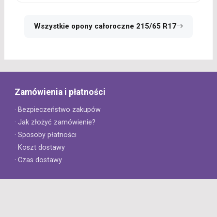
Wszystkie opony całoroczne 215/65 R17
Zamówienia i płatności
· Bezpieczeństwo zakupów
· Jak złożyć zamówienie?
· Sposoby płatności
· Koszt dostawy
· Czas dostawy
Obsługa klienta
· Zwroty
· Reklamacje