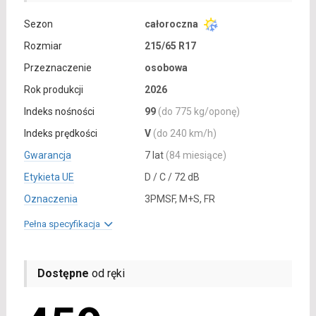
Sezon
całoroczna
Rozmiar
215/65 R17
Przeznaczenie
osobowa
Rok produkcji
2026
Indeks nośności
99
(do 775 kg/oponę)
Indeks prędkości
V
(do 240 km/h)
Gwarancja
7 lat
(84 miesiące)
Etykieta UE
D / C / 72 dB
Oznaczenia
3PMSF, M+S, FR
Pełna specyfikacja
Dostępne
od ręki