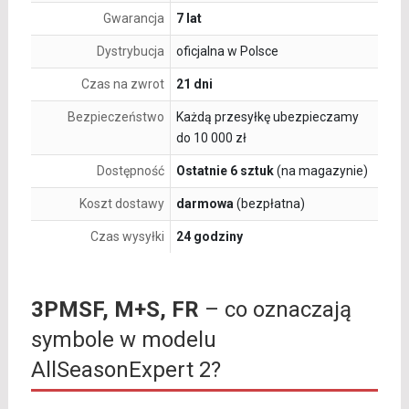
Gwarancja
7 lat
Dystrybucja
oficjalna w Polsce
Czas na zwrot
21 dni
Bezpieczeństwo
Każdą przesyłkę ubezpieczamy
do 10 000 zł
Dostępność
Ostatnie 6 sztuk
(na magazynie)
Koszt dostawy
darmowa
(bezpłatna)
Czas wysyłki
24 godziny
3PMSF, M+S, FR
– co oznaczają
symbole w modelu
AllSeasonExpert 2?