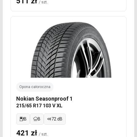
511 zł
/ szt.
Opona całoroczna
Nokian Seasonproof 1
215/65 R17 103 V XL
B
B
72 dB
421 zł
/ szt.