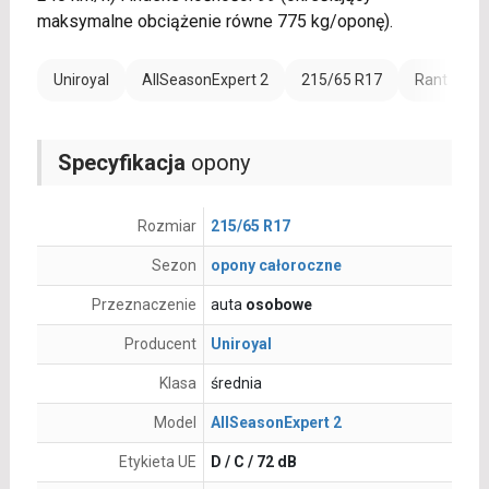
maksymalne obciążenie równe 775 kg/oponę).
Uniroyal
AllSeasonExpert 2
215/65 R17
Rant ochro
Specyfikacja
opony
Rozmiar
215/65 R17
Sezon
opony całoroczne
Przeznaczenie
auta
osobowe
Producent
Uniroyal
Klasa
średnia
Model
AllSeasonExpert 2
Etykieta UE
D / C / 72 dB