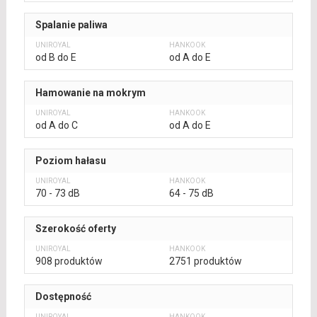
Spalanie paliwa
od B do E
od A do E
Hamowanie na mokrym
od A do C
od A do E
Poziom hałasu
70 - 73 dB
64 - 75 dB
Szerokość oferty
908 produktów
2751 produktów
Dostępność