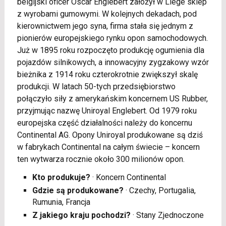
belgijski oficer Oscar Englebert założył w Liege sklep
z wyrobami gumowymi. W kolejnych dekadach, pod
kierownictwem jego syna, firma stała się jednym z
pionierów europejskiego rynku opon samochodowych.
Już w 1895 roku rozpoczęto produkcję ogumienia dla
pojazdów silnikowych, a innowacyjny zygzakowy wzór
bieżnika z 1914 roku czterokrotnie zwiększył skalę
produkcji. W latach 50-tych przedsiębiorstwo
połączyło siły z amerykańskim koncernem US Rubber,
przyjmując nazwę Uniroyal Englebert. Od 1979 roku
europejska część działalności należy do koncernu
Continental AG. Opony Uniroyal produkowane są dziś
w fabrykach Continental na całym świecie – koncern
ten wytwarza rocznie około 300 milionów opon.
Kto produkuje?
· Koncern Continental
Gdzie są produkowane?
· Czechy, Portugalia,
Rumunia, Francja
Z jakiego kraju pochodzi?
· Stany Zjednoczone