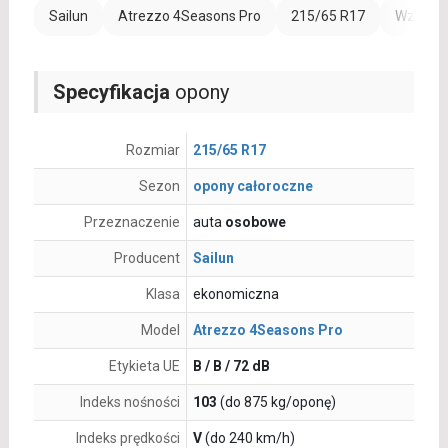
Sailun
Atrezzo 4Seasons Pro
215/65 R17
Wzmocni
Specyfikacja
opony
Rozmiar
215/65 R17
Sezon
opony całoroczne
Przeznaczenie
auta
osobowe
Producent
Sailun
Klasa
ekonomiczna
Model
Atrezzo 4Seasons Pro
Etykieta UE
B / B / 72 dB
Indeks nośności
103
(do 875 kg/oponę)
Indeks prędkości
V
(do 240 km/h)