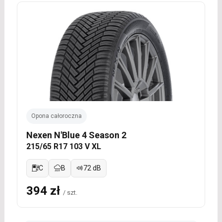
Opona całoroczna
Nexen N'Blue 4 Season 2
215/65 R17 103 V XL
C
B
72 dB
394 zł
/ szt.