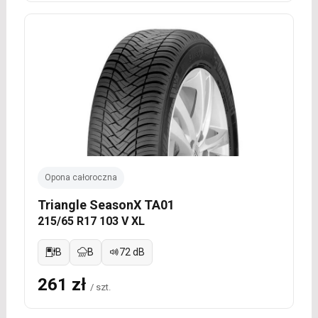
Opona całoroczna
Triangle SeasonX TA01
215/65 R17 103 V XL
B
B
72 dB
261 zł
/ szt.