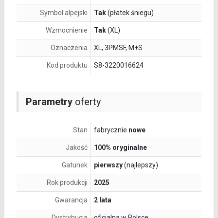
Symbol alpejski
Tak
(płatek śniegu)
Wzmocnienie
Tak
(XL)
Oznaczenia
XL, 3PMSF, M+S
Kod produktu
S8-3220016624
Parametry
oferty
Stan
fabrycznie
nowe
Jakość
100% oryginalne
Gatunek
pierwszy
(najlepszy)
Rok produkcji
2025
Gwarancja
2 lata
Dystrybucja
oficjalna w Polsce