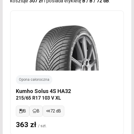
kosztuje
307 zł
i posiada etykietę
B / B / 72 dB
.
Opona całoroczna
Kumho Solus 4S HA32
215/65 R17 103 V XL
B
B
72 dB
363 zł
/ szt.