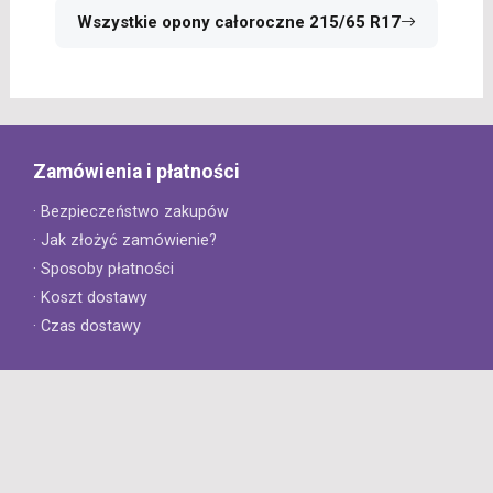
Wszystkie opony całoroczne 215/65 R17
Zamówienia i płatności
· Bezpieczeństwo zakupów
· Jak złożyć zamówienie?
· Sposoby płatności
· Koszt dostawy
· Czas dostawy
Obsługa klienta
· Zwroty
· Reklamacje
· Najczęściej zadawane pytania