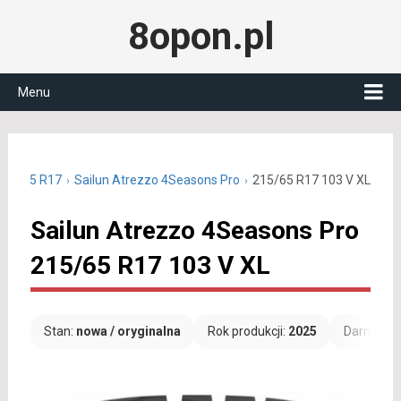
8opon.pl
Menu
215/65 R17
Sailun Atrezzo 4Seasons Pro
215/65 R17 103 V XL
Sailun Atrezzo 4Seasons Pro
215/65 R17 103 V XL
Stan:
nowa / oryginalna
Rok produkcji:
2025
Darmowa 