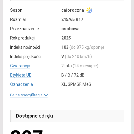
Sezon
całoroczna
Rozmiar
215/65 R17
Przeznaczenie
osobowa
Rok produkcji
2025
Indeks nośności
103
(do 875 kg/oponę)
Indeks prędkości
V
(do 240 km/h)
Gwarancja
2 lata
(24 miesiące)
Etykieta UE
B / B / 72 dB
Oznaczenia
XL, 3PMSF, M+S
Pełna specyfikacja
Dostępne
od ręki