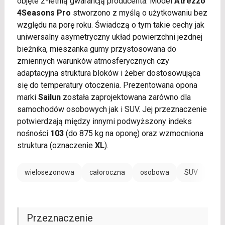
objęte 2-letnią gwarancją producenta. Model
Atrezzo
4Seasons Pro
stworzono z myślą o użytkowaniu bez
względu na porę roku. Świadczą o tym takie cechy jak
uniwersalny asymetryczny układ powierzchni jezdnej
bieżnika, mieszanka gumy przystosowana do
zmiennych warunków atmosferycznych czy
adaptacyjna struktura bloków i żeber dostosowująca
się do temperatury otoczenia. Prezentowana opona
marki
Sailun
została zaprojektowana zarówno dla
samochodów osobowych jak i SUV. Jej przeznaczenie
potwierdzają między innymi podwyższony indeks
nośności
103
(do 875 kg na oponę) oraz wzmocniona
struktura (oznaczenie
XL
).
wielosezonowa
całoroczna
osobowa
SUV
Przeznaczenie