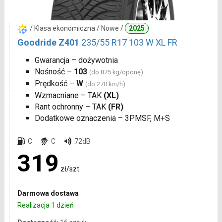
/ Klasa ekonomiczna / Nowe /
2025
Goodride Z401
235/55 R17 103 W XL FR
Gwarancja – dożywotnia
Nośność –
103
(do 875 kg/oponę)
Prędkość –
W
(do 270 km/h)
Wzmacniane – TAK
(XL)
Rant ochronny – TAK
(FR)
Dodatkowe oznaczenia – 3PMSF, M+S
C
C
72dB
319
zł/szt.
Darmowa dostawa
Realizacja 1 dzień