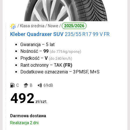
/ Klasa średnia / Nowe /
2025/2026
Kleber Quadraxer SUV
235/55 R17 99 V FR
Gwarancja – 5 lat
Nośność –
99
(do 775 kg/oponę)
Prędkość –
V
(do 240 km/h)
Rant ochronny – TAK
(FR)
Dodatkowe oznaczenia – 3PMSF, M+S
C
B
69dB
492
zł/szt.
Darmowa dostawa
Realizacja 2 dni