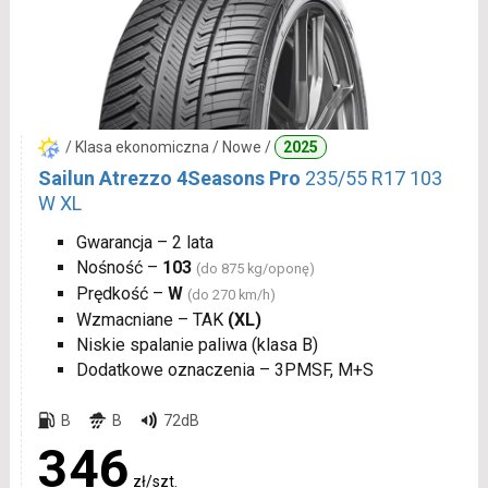
/ Klasa ekonomiczna / Nowe /
2025
Sailun Atrezzo 4Seasons Pro
235/55 R17 103
W XL
Gwarancja – 2 lata
Nośność –
103
(do 875 kg/oponę)
Prędkość –
W
(do 270 km/h)
Wzmacniane – TAK
(XL)
Niskie spalanie paliwa (klasa B)
Dodatkowe oznaczenia – 3PMSF, M+S
B
B
72dB
346
zł/szt.