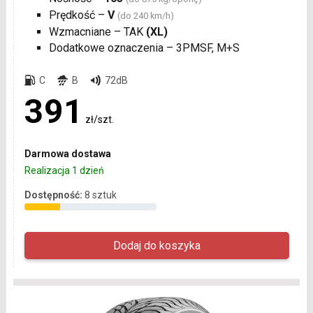
Prędkość –
V
(do 240 km/h)
Wzmacniane – TAK
(XL)
Dodatkowe oznaczenia – 3PMSF, M+S
C
B
72dB
391
zł/szt.
Darmowa dostawa
Realizacja 1 dzień
Dostępność:
8 sztuk