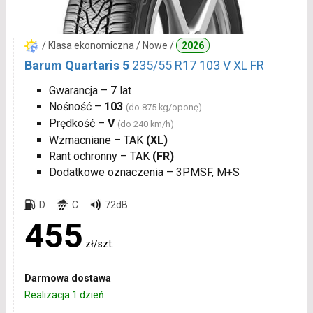
/ Klasa ekonomiczna / Nowe /
2026
Barum Quartaris 5
235/55 R17 103 V XL FR
Gwarancja – 7 lat
Nośność –
103
(do 875 kg/oponę)
Prędkość –
V
(do 240 km/h)
Wzmacniane – TAK
(XL)
Rant ochronny – TAK
(FR)
Dodatkowe oznaczenia – 3PMSF, M+S
D
C
72dB
455
zł/szt.
Darmowa dostawa
Realizacja 1 dzień