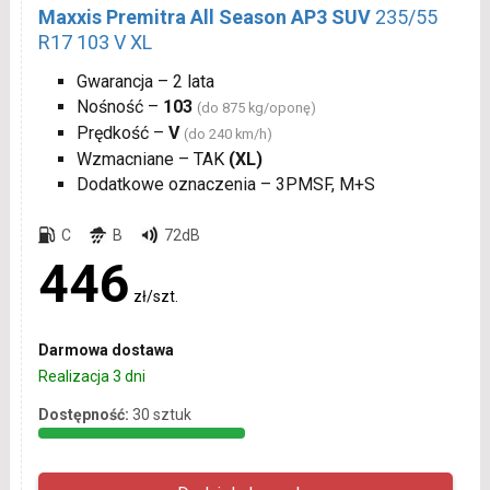
Maxxis Premitra All Season AP3 SUV
235/55
R17 103 V XL
Gwarancja – 2 lata
Nośność –
103
(do 875 kg/oponę)
Prędkość –
V
(do 240 km/h)
Wzmacniane – TAK
(XL)
Dodatkowe oznaczenia – 3PMSF, M+S
C
B
72dB
446
zł/szt.
Darmowa dostawa
Realizacja 3 dni
Dostępność:
30 sztuk