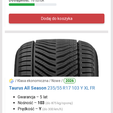
Dostępność:
16 sztuk
/ Klasa ekonomiczna / Nowe /
2026
Taurus All Season
235/55 R17 103 Y XL FR
Gwarancja – 5 lat
Nośność –
103
(do 875 kg/oponę)
Prędkość –
Y
(do 300 km/h)