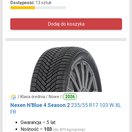
Dostępność:
13 sztuk
/ Klasa średnia / Nowe /
2026
Nexen N'Blue 4 Season 2
235/55 R17 103 W XL
FR
Gwarancja – 5 lat
Nośność –
103
(do 875 kg/oponę)