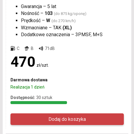
Gwarancja – 5 lat
Nośność –
103
(do 875 kg/oponę)
Prędkość –
W
(do 270 km/h)
Wzmacniane – TAK
(XL)
Dodatkowe oznaczenia – 3PMSF, M+S
C
B
71dB
470
zł/szt.
Darmowa dostawa
Realizacja 1 dzień
Dostępność:
30 sztuk