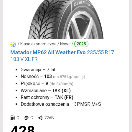
/ Klasa ekonomiczna / Nowe /
2025
Matador MP62 All Weather Evo
235/55 R17
103 V XL FR
Gwarancja – 7 lat
Nośność –
103
(do 875 kg/oponę)
Prędkość –
V
(do 240 km/h)
Wzmacniane – TAK
(XL)
Rant ochronny – TAK
(FR)
Dodatkowe oznaczenia – 3PMSF, M+S
C
C
72dB
428