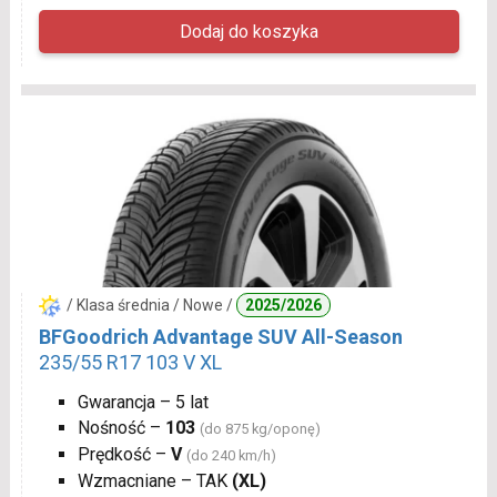
/ Klasa średnia / Nowe /
2025/2026
BFGoodrich Advantage SUV All-Season
235/55 R17 103 V XL
Gwarancja – 5 lat
Nośność –
103
(do 875 kg/oponę)
Prędkość –
V
(do 240 km/h)
Wzmacniane – TAK
(XL)