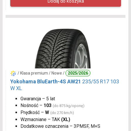
/ Klasa premium / Nowe /
2025/2026
Yokohama BluEarth-4S AW21
235/55 R17 103
W XL
Gwarancja – 5 lat
Nośność –
103
(do 875 kg/oponę)
Prędkość –
W
(do 270 km/h)
Wzmacniane – TAK
(XL)
Dodatkowe oznaczenia – 3PMSF, M+S