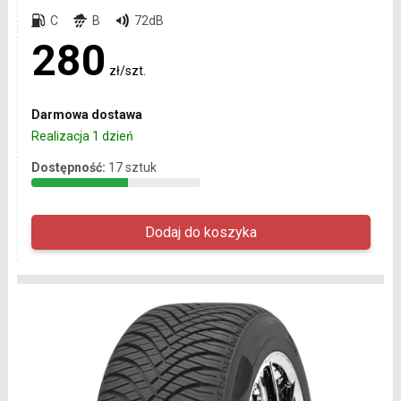
C
B
72dB
280
zł/szt.
Darmowa dostawa
Realizacja 1 dzień
Dostępność:
17 sztuk