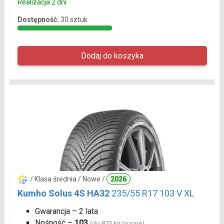
Realizacja 2 dni
Dostępność:
30 sztuk
/ Klasa średnia / Nowe /
2026
Kumho Solus 4S HA32
235/55 R17 103 V XL
Gwarancja – 2 lata
Nośność –
103
(do 875 kg/oponę)