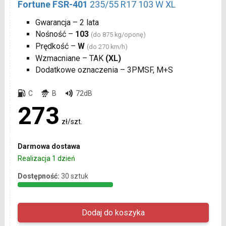
Fortune FSR-401
235/55 R17 103 W XL
Gwarancja – 2 lata
Nośność –
103
(do 875 kg/oponę)
Prędkość –
W
(do 270 km/h)
Wzmacniane – TAK
(XL)
Dodatkowe oznaczenia – 3PMSF, M+S
C
B
72dB
273
zł/szt.
Darmowa dostawa
Realizacja 1 dzień
Dostępność:
30 sztuk