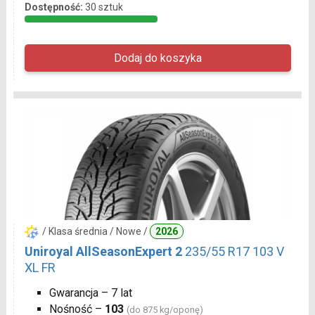
Dostępność:
30 sztuk
/ Klasa średnia / Nowe /
2026
Uniroyal AllSeasonExpert 2
235/55 R17 103 V
XL FR
Gwarancja – 7 lat
Nośność –
103
(do 875 kg/oponę)