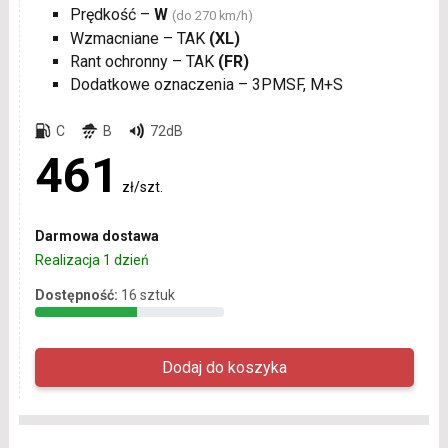
Prędkość –
W
(do 270 km/h)
Wzmacniane – TAK
(XL)
Rant ochronny – TAK
(FR)
Dodatkowe oznaczenia – 3PMSF, M+S
C
B
72dB
461
zł/szt.
Darmowa dostawa
Realizacja 1 dzień
Dostępność:
16 sztuk