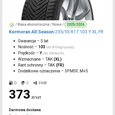
/ Klasa ekonomiczna / Nowe /
2025/2026
Kormoran All Season
235/55 R17 103 Y XL FR
Gwarancja – 5 lat
Nośność –
103
(do 875 kg/oponę)
Prędkość –
Y
(do 300 km/h)
Wzmacniane – TAK
(XL)
Rant ochronny – TAK
(FR)
Dodatkowe oznaczenia – 3PMSF, M+S
D
C
69dB
373
zł/szt.
Darmowa dostawa