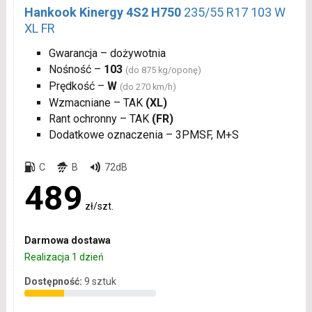
Hankook Kinergy 4S2 H750
235/55 R17 103 W
XL FR
Gwarancja – dożywotnia
Nośność –
103
(do 875 kg/oponę)
Prędkość –
W
(do 270 km/h)
Wzmacniane – TAK
(XL)
Rant ochronny – TAK
(FR)
Dodatkowe oznaczenia – 3PMSF, M+S
C
B
72dB
489
zł/szt.
Darmowa dostawa
Realizacja 1 dzień
Dostępność:
9 sztuk