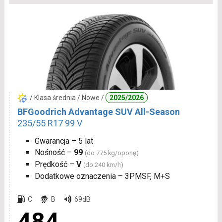
/ Klasa średnia / Nowe /
2025/2026
BFGoodrich Advantage SUV All-Season
235/55 R17 99 V
Gwarancja – 5 lat
Nośność –
99
(do 775 kg/oponę)
Prędkość –
V
(do 240 km/h)
Dodatkowe oznaczenia – 3PMSF, M+S
C
B
69dB
484