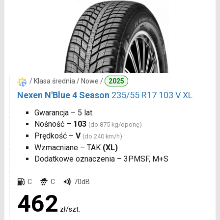
/ Klasa średnia / Nowe /
2025
Nexen N'Blue 4 Season
235/55 R17 103 V XL
Gwarancja – 5 lat
Nośność –
103
(do 875 kg/oponę)
Prędkość –
V
(do 240 km/h)
Wzmacniane – TAK
(XL)
Dodatkowe oznaczenia – 3PMSF, M+S
C
C
70dB
462
zł/szt.