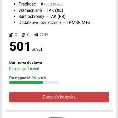
Prędkość –
V
(do 240 km/h)
Wzmacniane – TAK
(XL)
Rant ochronny – TAK
(FR)
Dodatkowe oznaczenia – 3PMSF, M+S
C
C
72dB
501
zł/szt.
Darmowa dostawa
Realizacja 1 dzień
Dostępność:
20 sztuk