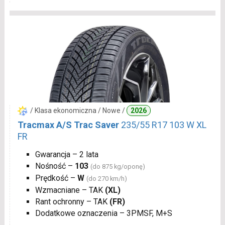
/ Klasa ekonomiczna / Nowe /
2026
Tracmax A/S Trac Saver
235/55 R17 103 W XL
FR
Gwarancja – 2 lata
Nośność –
103
(do 875 kg/oponę)
Prędkość –
W
(do 270 km/h)
Wzmacniane – TAK
(XL)
Rant ochronny – TAK
(FR)
Dodatkowe oznaczenia – 3PMSF, M+S