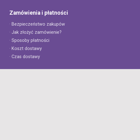
Zamówienia i płatności
· Bezpieczeństwo zakupów
· Jak złożyć zamówienie?
· Sposoby płatności
· Koszt dostawy
· Czas dostawy
Obsługa klienta
· Zwroty
· Reklamacje
· Najczęściej zadawane pytania
· Gwarancja na opony
· Kontakt
8opon.pl