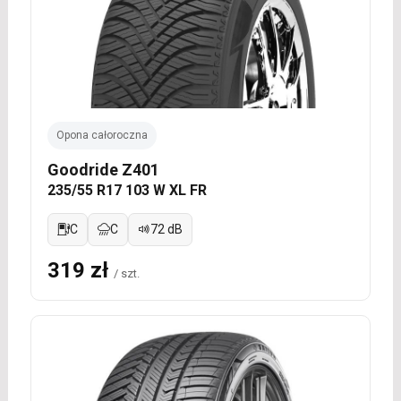
Opona całoroczna
Goodride Z401
235/55 R17 103 W XL FR
C
C
72 dB
319 zł
/ szt.