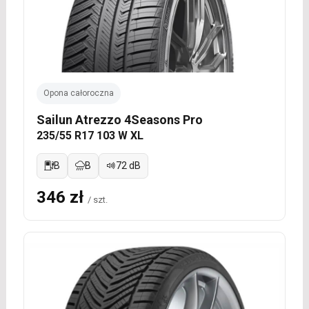
Opona całoroczna
Sailun Atrezzo 4Seasons Pro
235/55 R17 103 W XL
B
B
72 dB
346 zł
/ szt.