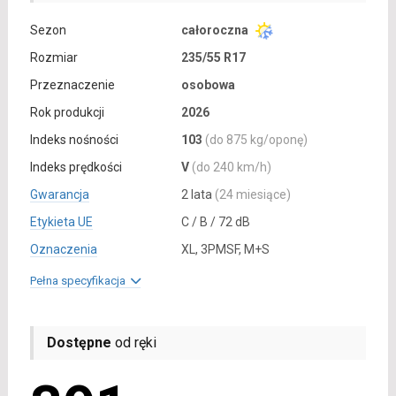
Sezon
całoroczna
Rozmiar
235/55 R17
Przeznaczenie
osobowa
Rok produkcji
2026
Indeks nośności
103
(do 875 kg/oponę)
Indeks prędkości
V
(do 240 km/h)
Gwarancja
2 lata
(24 miesiące)
Etykieta UE
C / B / 72 dB
Oznaczenia
XL, 3PMSF, M+S
Pełna specyfikacja
Dostępne
od ręki