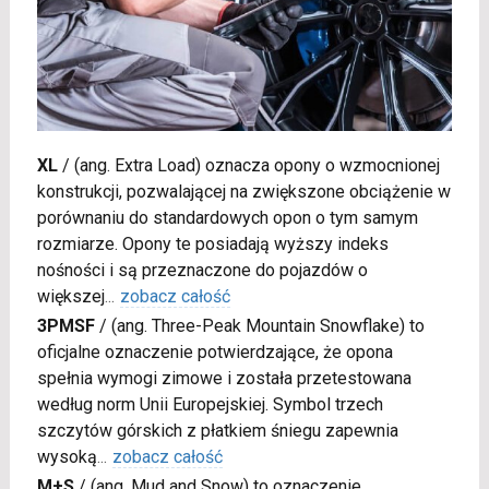
XL
/
(ang. Extra Load) oznacza opony o wzmocnionej
konstrukcji, pozwalającej na zwiększone obciążenie w
porównaniu do standardowych opon o tym samym
rozmiarze. Opony te posiadają wyższy indeks
nośności i są przeznaczone do pojazdów o
większej
...
zobacz całość
3PMSF
/
(ang. Three-Peak Mountain Snowflake) to
oficjalne oznaczenie potwierdzające, że opona
spełnia wymogi zimowe i została przetestowana
według norm Unii Europejskiej. Symbol trzech
szczytów górskich z płatkiem śniegu zapewnia
wysoką
...
zobacz całość
M+S
/
(ang. Mud and Snow) to oznaczenie