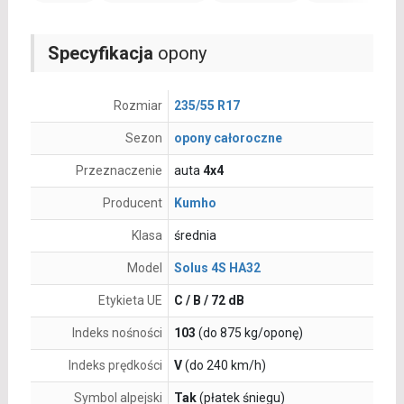
Specyfikacja
opony
Rozmiar
235/55 R17
Sezon
opony całoroczne
Przeznaczenie
auta
4x4
Producent
Kumho
Klasa
średnia
Model
Solus 4S HA32
Etykieta UE
C / B / 72 dB
Indeks nośności
103
(do 875 kg/oponę)
Indeks prędkości
V
(do 240 km/h)
Symbol alpejski
Tak
(płatek śniegu)