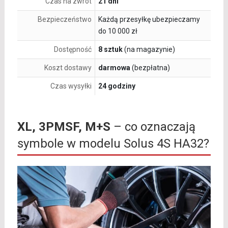
Czas na zwrot
21 dni
Bezpieczeństwo
Każdą przesyłkę ubezpieczamy
do 10 000 zł
Dostępność
8 sztuk
(na magazynie)
Koszt dostawy
darmowa
(bezpłatna)
Czas wysyłki
24 godziny
XL, 3PMSF, M+S
– co oznaczają
symbole w modelu Solus 4S HA32?