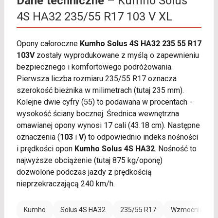
Dane techniczne
– Kumho Solus
4S HA32 235/55 R17 103 V XL
Opony całoroczne
Kumho Solus 4S HA32 235 55 R17
103V
zostały wyprodukowane z myślą o zapewnieniu
bezpiecznego i komfortowego podróżowania.
Pierwsza liczba rozmiaru 235/55 R17 oznacza
szerokość bieżnika w milimetrach (tutaj 235 mm).
Kolejne dwie cyfry (55) to podawana w procentach -
wysokość ściany bocznej. Średnica wewnętrzna
omawianej opony wynosi 17 cali (43.18 cm). Następne
oznaczenia (
103
i
V
) to odpowiednio indeks nośności
i prędkości opon
Kumho Solus 4S HA32
. Nośność to
najwyższe obciążenie (tutaj 875 kg/oponę)
dozwolone podczas jazdy z prędkością
nieprzekraczającą 240 km/h.
Kumho
Solus 4S HA32
235/55 R17
Wzmocnienie (