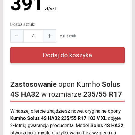
391
zł/szt.
Liczba sztuk:
−
+
z 8 sztuk
Zastosowanie
opon Kumho
Solus
4S HA32
w rozmiarze
235/55 R17
W naszej ofercie znajdziesz nowe, oryginalne opony
Kumho Solus 4S HA32 235/55 R17 103 V XL
objęte
2-letnią gwarancją producenta. Model
Solus 4S HA32
stworzono z myślą o użytkowaniu bez względu na