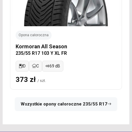
Opona całoroczna
Kormoran All Season
235/55 R17 103 Y XL FR
D
C
69 dB
373 zł
/ szt.
Wszystkie opony całoroczne 235/55 R17