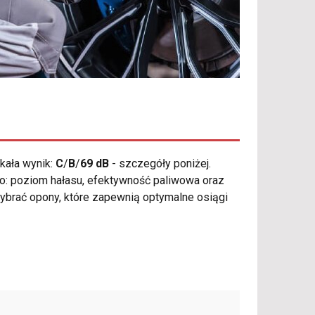
kała wynik:
C
/
B
/
69 dB
- szczegóły poniżej.
 to: poziom hałasu, efektywność paliwowa oraz
wybrać opony, które zapewnią optymalne osiągi