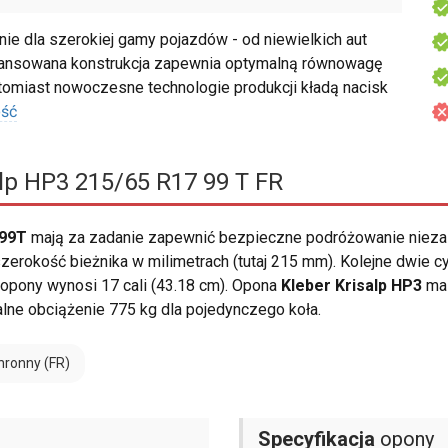
e dla szerokiej gamy pojazdów - od niewielkich aut
awansowana konstrukcja zapewnia optymalną równowagę
omiast nowoczesne technologie produkcji kładą nacisk
ość
lp HP3 215/65 R17 99 T FR
 99T
mają za zadanie zapewnić bezpieczne podróżowanie nieza
erokość bieżnika w milimetrach (tutaj 215 mm). Kolejne dwie c
opony wynosi 17 cali (43.18 cm). Opona
Kleber Krisalp HP3
ma 
e obciążenie 775 kg dla pojedynczego koła.
hronny (FR)
Specyfikacja
opony