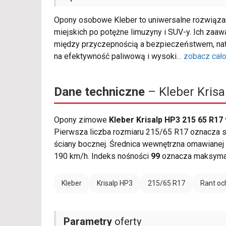
Opony osobowe Kleber to uniwersalne rozwiązani
miejskich po potężne limuzyny i SUV-y. Ich za
między przyczepnością a bezpieczeństwem, nat
na efektywność paliwową i wysoki
...
zobacz cał
Dane techniczne
– Kleber Krisa
Opony zimowe
Kleber Krisalp HP3 215 65 R17
Pierwsza liczba rozmiaru 215/65 R17 oznacza sz
ściany bocznej. Średnica wewnętrzna omawianej 
190 km/h. Indeks nośności
99
oznacza maksymaln
Kleber
Krisalp HP3
215/65 R17
Rant oc
Parametry
oferty