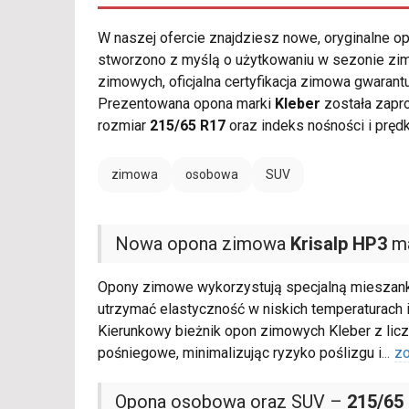
W naszej ofercie znajdziesz nowe, oryginalne 
stworzono z myślą o użytkowaniu w sezonie zi
zimowych, oficjalna certyfikacja zimowa gwara
Prezentowana opona marki
Kleber
została zapr
rozmiar
215/65 R17
oraz indeks nośności i pręd
zimowa
osobowa
SUV
Nowa opona zimowa
Krisalp HP3
ma
Opony zimowe wykorzystują specjalną mieszan
utrzymać elastyczność w niskich temperaturach 
Kierunkowy bieżnik opon zimowych Kleber z lic
pośniegowe, minimalizując ryzyko poślizgu i
...
zo
Opona osobowa oraz SUV –
215/65