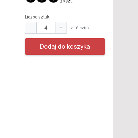
zł/szt.
Liczba sztuk:
−
+
z 18 sztuk