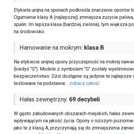
Etykieta unijna na oponach podkreśla znaczenie oporów t
Ogumienie klasy A (najlepszej) zmniejsza zużycie paliwa
spalin. Im lepsza klasa (bardziej zielona), tym większa 
na środowisko.
Hamowanie na mokrym:
klasa B
Na etykiecie unijnej opony przyczepność na mokrej nawier
(kiedyś "G"). Modele z symbolem "G" zostały wyeliminowa
bezpieczeństwo. Dziś dostępne są jedynie te najlepsze o
testowane na podstawie
...
zobacz całość
Hałas zewnętrzny:
69 decybeli
W gęsto zabudowanych obszarach miejskich, hałas zewnę
wpływającym na jakość życia. Opony o niższym poziomie t
jako te z klasą A, przyczyniają się do zmniejszenia zan