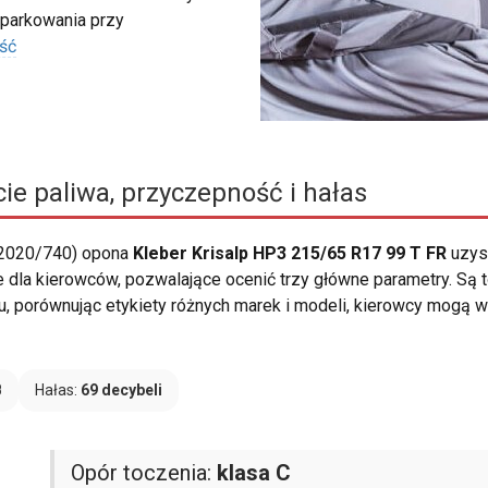
 parkowania przy
ść
ie paliwa, przyczepność i hałas
 2020/740) opona
Kleber Krisalp HP3 215/65 R17 99 T FR
uzys
e dla kierowców, pozwalające ocenić trzy główne parametry. Są
u, porównując etykiety różnych marek i modeli, kierowcy mogą 
B
Hałas:
69 decybeli
Opór toczenia:
klasa C