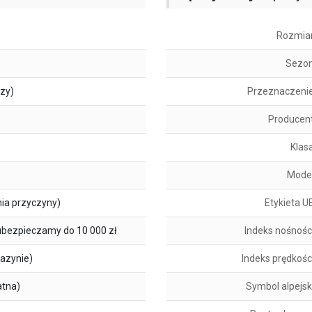
Rozmia
Sezo
szy)
Przeznaczeni
Producen
Klas
Mode
ia przyczyny)
Etykieta U
ubezpieczamy do 10 000 zł
Indeks nośnośc
azynie)
Indeks prędkośc
atna)
Symbol alpejsk