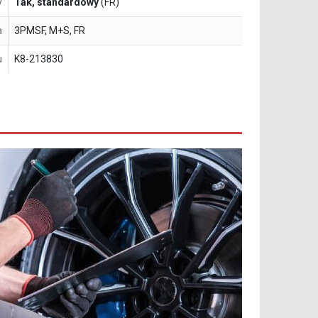
y
Tak, standardowy
(FR)
a
3PMSF, M+S, FR
u
K8-213830