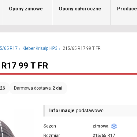
Opony zimowe
Opony całoroczne
Produce
5/65 R17
Kleber Krisalp HP3
215/65 R17 99 T FR
 R17 99 T FR
026
Darmowa dostawa:
2 dni
Informacje
podstawowe
Sezon
zimowa
Rozmiar
215/65 R17