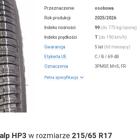
Przeznaczenie
osobowa
Rok produkcji
2025/2026
Indeks nośności
99
(do 775 kg/oponę)
Indeks prędkości
T
(do 190 km/h)
Gwarancja
5 lat
(60 miesięcy)
Etykieta UE
C / B / 69 dB
Oznaczenia
3PMSF, M+S, FR
Pełna specyfikacja
salp HP3
w rozmiarze
215/65 R17