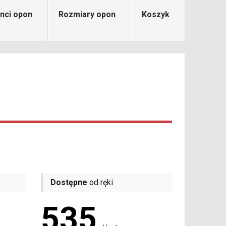
nci opon
Rozmiary opon
Koszyk
Dostępne
od ręki
535