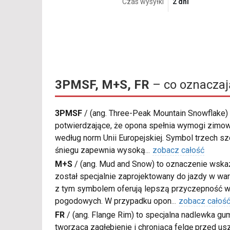
Czas wysyłki
2 dni
3PMSF, M+S, FR
– co oznaczaj
3PMSF
/
(ang. Three-Peak Mountain Snowflake) 
potwierdzające, że opona spełnia wymogi zimow
według norm Unii Europejskiej. Symbol trzech s
śniegu zapewnia wysoką
...
zobacz całość
M+S
/
(ang. Mud and Snow) to oznaczenie wskaz
został specjalnie zaprojektowany do jazdy w war
z tym symbolem oferują lepszą przyczepność w
pogodowych. W przypadku opon
...
zobacz całoś
FR
/
(ang. Flange Rim) to specjalna nadlewka gu
tworząca zagłębienie i chroniąca felgę przed u