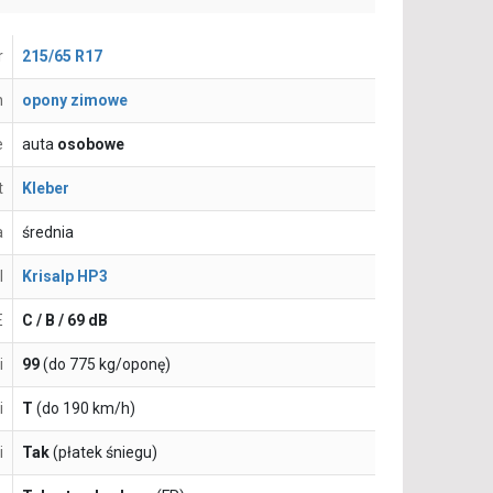
r
215/65 R17
n
opony zimowe
e
auta
osobowe
t
Kleber
a
średnia
l
Krisalp HP3
E
C / B / 69 dB
i
99
(do 775 kg/oponę)
i
T
(do 190 km/h)
i
Tak
(płatek śniegu)