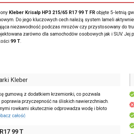
opony
Kleber Krisalp HP3 215/65 R17 99 T FR
objęte 5-letnią g
mowym. Do jego kluczowych cech należą system lameli aktywni
ntująca niezawodność podczas mrozów czy przystosowany do tr
ojektowana zarówno dla samochodów osobowych jak i SUV. Jej p
kości
99 T
.
rki Kleber
kę gumową z dodatkiem krzemionki, co pozwala
i poprawia przyczepność na śliskich nawierzchniach.
znymi rowkami skutecznie odprowadza wodę i błoto
bacz całość
 R17 99 T