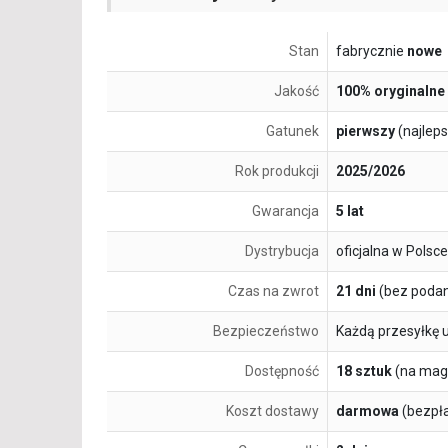
Stan
fabrycznie
nowe
Jakość
100% oryginalne
Gatunek
pierwszy
(najlep
Rok produkcji
2025/2026
Gwarancja
5 lat
Dystrybucja
oficjalna w Polsce
Czas na zwrot
21 dni
(bez podan
Bezpieczeństwo
Każdą przesyłkę 
Dostępność
18 sztuk
(na mag
Koszt dostawy
darmowa
(bezpł