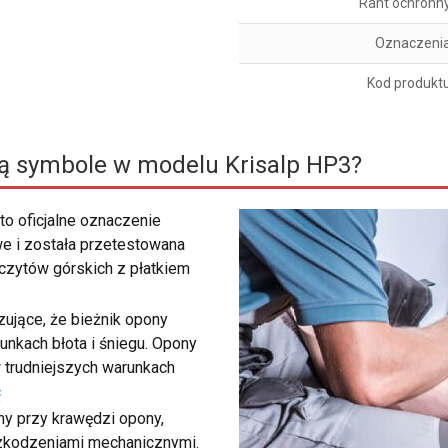
Rant ochronn
Oznaczeni
Kod produkt
ą symbole w modelu Krisalp HP3?
to oficjalne oznaczenie
e i została przetestowana
zczytów górskich z płatkiem
ujące, że bieżnik opony
unkach błota i śniegu. Opony
 trudniejszych warunkach
ć
my przy krawędzi opony,
szkodzeniami mechanicznymi.