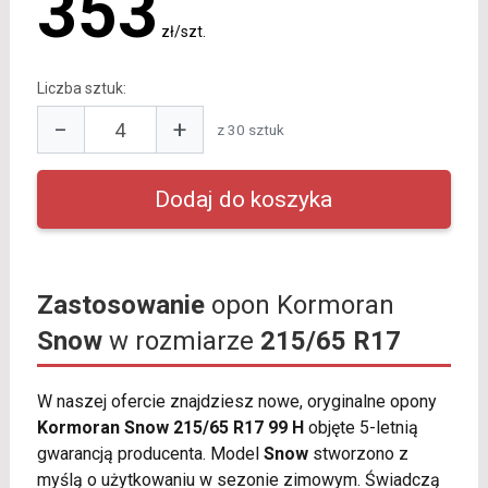
353
zł/szt.
Liczba sztuk:
−
+
z 30 sztuk
Zastosowanie
opon Kormoran
Snow
w rozmiarze
215/65 R17
W naszej ofercie znajdziesz nowe, oryginalne opony
Kormoran Snow 215/65 R17 99 H
objęte 5-letnią
gwarancją producenta. Model
Snow
stworzono z
myślą o użytkowaniu w sezonie zimowym. Świadczą