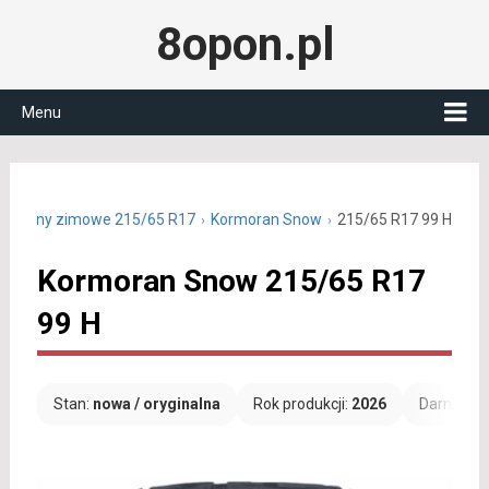
8opon.pl
Menu
Opony zimowe 215/65 R17
Kormoran Snow
215/65 R17 99 H
Kormoran Snow 215/65 R17
99 H
Stan:
nowa / oryginalna
Rok produkcji:
2026
Darmowa 