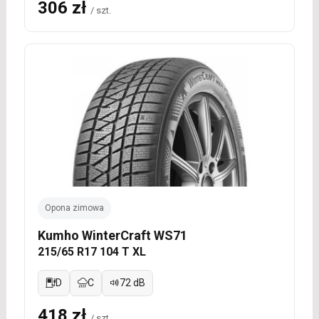
306 zł
/ szt.
Opona zimowa
Kumho WinterCraft WS71
215/65 R17 104 T XL
D
C
72 dB
418 zł
/ szt.