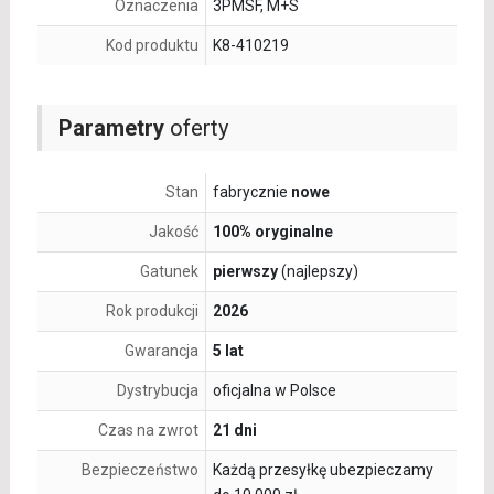
Oznaczenia
3PMSF, M+S
Kod produktu
K8-410219
Parametry
oferty
Stan
fabrycznie
nowe
Jakość
100% oryginalne
Gatunek
pierwszy
(najlepszy)
Rok produkcji
2026
Gwarancja
5 lat
Dystrybucja
oficjalna w Polsce
Czas na zwrot
21 dni
Bezpieczeństwo
Każdą przesyłkę ubezpieczamy