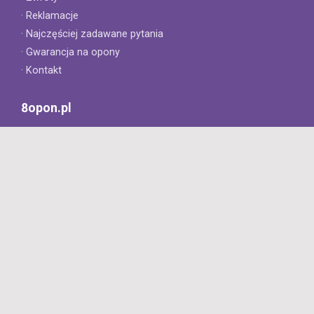
· Reklamacje
· Najczęściej zadawane pytania
· Gwarancja na opony
· Kontakt
8opon.pl
· O firmie
· Opinie klientów
· Dlaczego warto u nas kupić?
· Polityka prywatności
· Regulamin
Profesjonalny sklep z oponami oferujący tylko oryginalne
produkty. Szybka dostawa i niskie ceny.
727 668 422