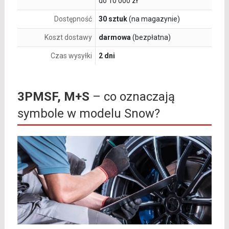
do 10 000 zł
Dostępność
30 sztuk
(na magazynie)
Koszt dostawy
darmowa
(bezpłatna)
Czas wysyłki
2 dni
3PMSF, M+S
– co oznaczają
symbole w modelu Snow?