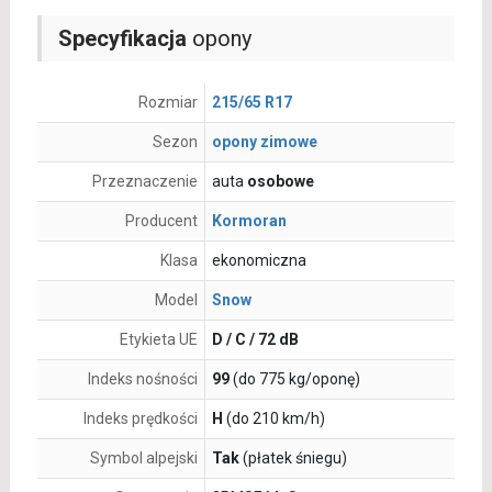
Specyfikacja
opony
Rozmiar
215/65 R17
Sezon
opony zimowe
Przeznaczenie
auta
osobowe
Producent
Kormoran
Klasa
ekonomiczna
Model
Snow
Etykieta UE
D / C / 72 dB
Indeks nośności
99
(do 775 kg/oponę)
Indeks prędkości
H
(do 210 km/h)
Symbol alpejski
Tak
(płatek śniegu)