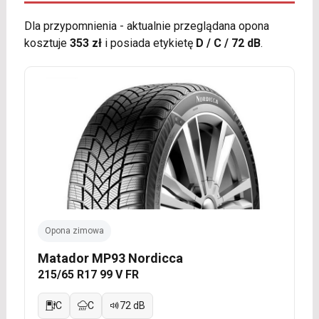
Dla przypomnienia - aktualnie przeglądana opona
kosztuje
353 zł
i posiada etykietę
D / C / 72 dB
.
Opona zimowa
Matador MP93 Nordicca
215/65 R17 99 V FR
C
C
72 dB