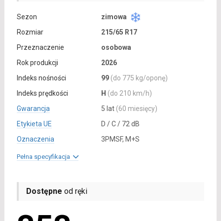
Sezon
zimowa
Rozmiar
215/65 R17
Przeznaczenie
osobowa
Rok produkcji
2026
Indeks nośności
99
(do 775 kg/oponę)
Indeks prędkości
H
(do 210 km/h)
Gwarancja
5 lat
(60 miesięcy)
Etykieta UE
D / C / 72 dB
Oznaczenia
3PMSF, M+S
Pełna specyfikacja
Dostępne
od ręki