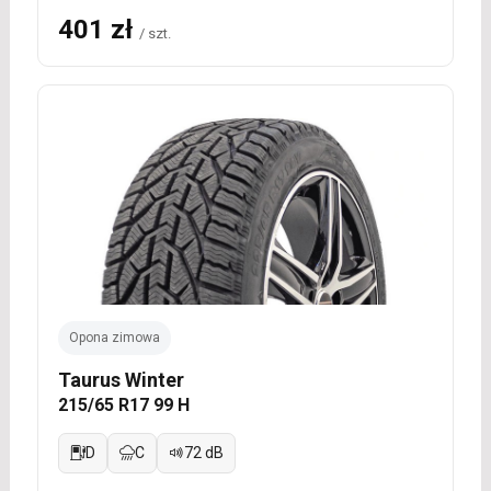
401 zł
/ szt.
Opona zimowa
Taurus Winter
215/65 R17 99 H
D
C
72 dB