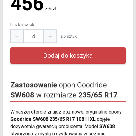
456
zł/szt.
Liczba sztuk:
−
+
z 6 sztuk
Zastosowanie
opon Goodride
SW608
w rozmiarze
235/65 R17
W naszej ofercie znajdziesz nowe, oryginalne opony
Goodride SW608 235/65 R17 108 H XL
objęte
dożywotnią gwarancją producenta. Model
SW608
stworzono z myślą o użytkowaniu w sezonie