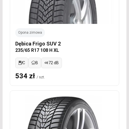
Opona zimowa
Dębica Frigo SUV 2
235/65 R17 108 H XL
C
B
72 dB
534 zł
/ szt.