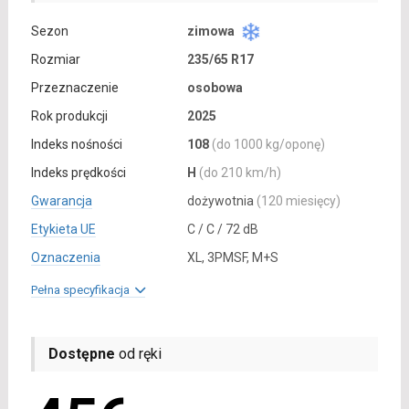
Sezon
zimowa
Rozmiar
235/65 R17
Przeznaczenie
osobowa
Rok produkcji
2025
Indeks nośności
108
(do 1000 kg/oponę)
Indeks prędkości
H
(do 210 km/h)
Gwarancja
dożywotnia
(120 miesięcy)
Etykieta UE
C / C / 72 dB
Oznaczenia
XL, 3PMSF, M+S
Pełna specyfikacja
Dostępne
od ręki