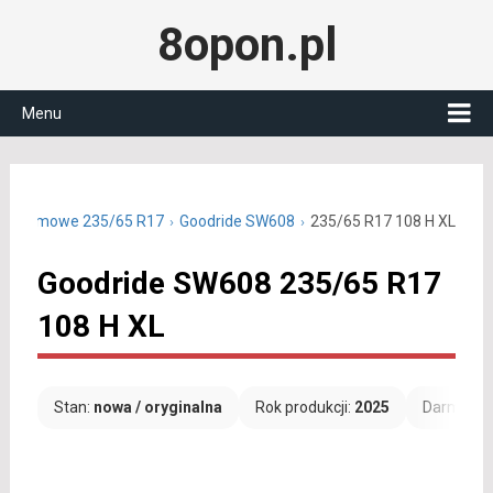
8opon.pl
Menu
ny zimowe 235/65 R17
Goodride SW608
235/65 R17 108 H XL
Goodride SW608 235/65 R17
108 H XL
Stan:
nowa / oryginalna
Rok produkcji:
2025
Darmowa 