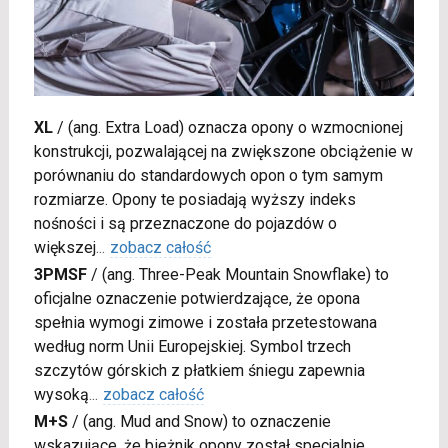
XL
/
(ang. Extra Load) oznacza opony o wzmocnionej
konstrukcji, pozwalającej na zwiększone obciążenie w
porównaniu do standardowych opon o tym samym
rozmiarze. Opony te posiadają wyższy indeks
nośności i są przeznaczone do pojazdów o
większej
...
zobacz całość
3PMSF
/
(ang. Three-Peak Mountain Snowflake) to
oficjalne oznaczenie potwierdzające, że opona
spełnia wymogi zimowe i została przetestowana
według norm Unii Europejskiej. Symbol trzech
szczytów górskich z płatkiem śniegu zapewnia
wysoką
...
zobacz całość
M+S
/
(ang. Mud and Snow) to oznaczenie
wskazujące, że bieżnik opony został specjalnie