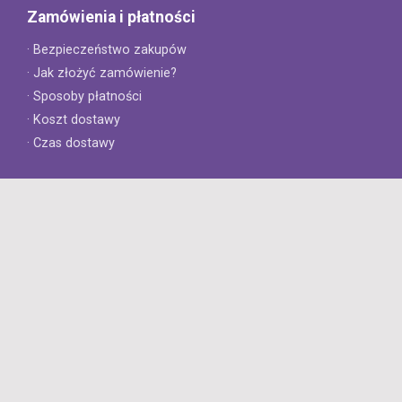
Zamówienia i płatności
· Bezpieczeństwo zakupów
· Jak złożyć zamówienie?
· Sposoby płatności
· Koszt dostawy
· Czas dostawy
Obsługa klienta
· Zwroty
· Reklamacje
· Najczęściej zadawane pytania
· Gwarancja na opony
· Kontakt
8opon.pl
· O firmie