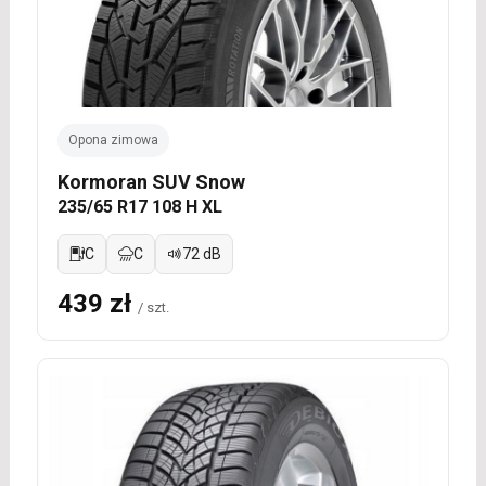
Opona zimowa
Kormoran SUV Snow
235/65 R17 108 H XL
C
C
72 dB
439 zł
/ szt.