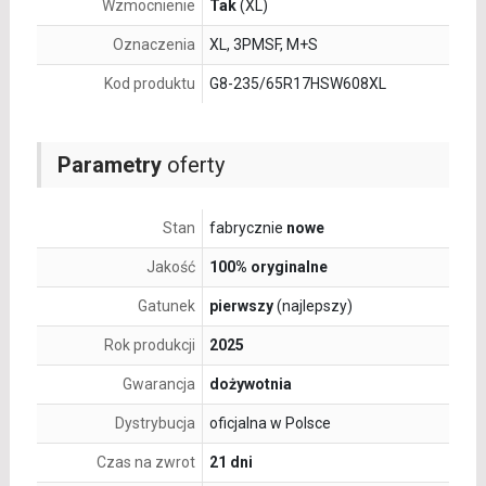
Wzmocnienie
Tak
(XL)
Oznaczenia
XL, 3PMSF, M+S
Kod produktu
G8-235/65R17HSW608XL
Parametry
oferty
Stan
fabrycznie
nowe
Jakość
100% oryginalne
Gatunek
pierwszy
(najlepszy)
Rok produkcji
2025
Gwarancja
dożywotnia
Dystrybucja
oficjalna w Polsce
Czas na zwrot
21 dni