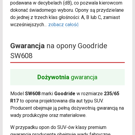
podawana w decybelach (dB), co pozwala kierowcom
dokonać świadomego wyboru. Opony są przydzielane
do jednej z trzech klas głośności: A, B lub C, zamiast
wcześniejszych
...
zobacz całość
Gwarancja
na opony Goodride
SW608
Dożywotnia
gwarancja
Model
SW608
marki
Goodride
w rozmiarze
235/65
R17
to opona projektowana dla aut typu SUV.
Producent obejmuje ją pełną dożywotnią gwarancją na
wady produkcyjne oraz materiałowe.
W przypadku opon do SUV-ów klasy premium
gwarancja producenta obejmuje wady fabryczne