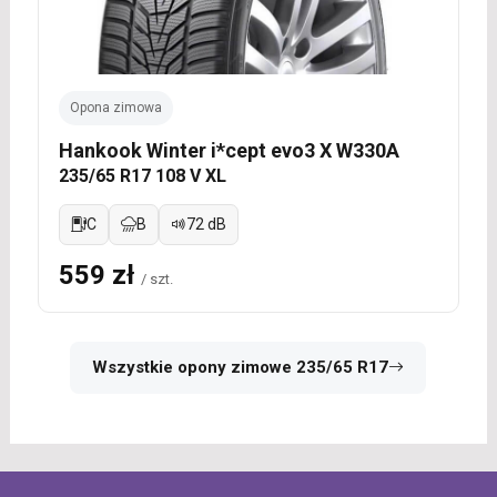
Opona zimowa
Hankook Winter i*cept evo3 X W330A
235/65 R17 108 V XL
C
B
72 dB
559 zł
/ szt.
Wszystkie opony zimowe 235/65 R17