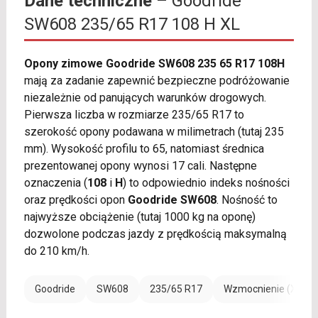
Dane techniczne
– Goodride
SW608 235/65 R17 108 H XL
Opony zimowe Goodride SW608 235 65 R17 108H
mają za zadanie zapewnić bezpieczne podróżowanie
niezależnie od panujących warunków drogowych.
Pierwsza liczba w rozmiarze 235/65 R17 to
szerokość opony podawana w milimetrach (tutaj 235
mm). Wysokość profilu to 65, natomiast średnica
prezentowanej opony wynosi 17 cali. Następne
oznaczenia (
108
i
H
) to odpowiednio indeks nośności
oraz prędkości opon
Goodride SW608
. Nośność to
najwyższe obciążenie (tutaj 1000 kg na oponę)
dozwolone podczas jazdy z prędkością maksymalną
do 210 km/h.
Goodride
SW608
235/65 R17
Wzmocnienie (XL)