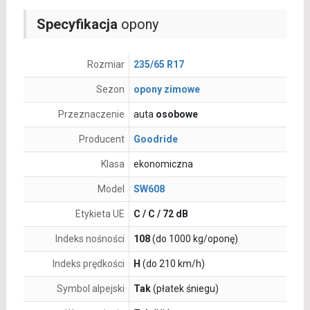
Specyfikacja
opony
Rozmiar
235/65 R17
Sezon
opony zimowe
Przeznaczenie
auta
osobowe
Producent
Goodride
Klasa
ekonomiczna
Model
SW608
Etykieta UE
C / C / 72 dB
Indeks nośności
108
(do 1000 kg/oponę)
Indeks prędkości
H
(do 210 km/h)
Symbol alpejski
Tak
(płatek śniegu)