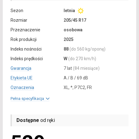
Sezon
letnia
Rozmiar
205/45 R17
Przeznaczenie
osobowa
Rok produkcji
2025
Indeks nośności
88
(do 560 kg/oponę)
Indeks prędkości
W
(do 270 km/h)
Gwarancja
7 lat
(84 miesiące)
Etykieta UE
A / B / 69 dB
Oznaczenia
XL, *, P7C2, FR
Pełna specyfikacja
Dostępne
od ręki