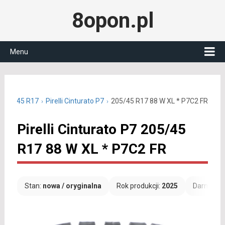
8opon.pl
Menu
e 205/45 R17
Pirelli Cinturato P7
205/45 R17 88 W XL * P7C2 FR
Pirelli Cinturato P7 205/45
R17 88 W XL * P7C2 FR
Stan:
nowa / oryginalna
Rok produkcji:
2025
Darmowa 