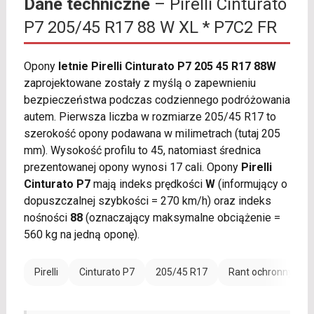
Dane techniczne
– Pirelli Cinturato
P7 205/45 R17 88 W XL * P7C2 FR
Opony
letnie Pirelli Cinturato P7 205 45 R17 88W
zaprojektowane zostały z myślą o zapewnieniu
bezpieczeństwa podczas codziennego podróżowania
autem. Pierwsza liczba w rozmiarze 205/45 R17 to
szerokość opony podawana w milimetrach (tutaj 205
mm). Wysokość profilu to 45, natomiast średnica
prezentowanej opony wynosi 17 cali. Opony
Pirelli
Cinturato P7
mają indeks prędkości
W
(informujący o
dopuszczalnej szybkości = 270 km/h) oraz indeks
nośności
88
(oznaczający maksymalne obciążenie =
560 kg na jedną oponę).
Pirelli
Cinturato P7
205/45 R17
Rant ochronny (FR)