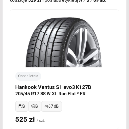
kosztuje
529 zł
i posiada etykietę
A / B / 69 dB
.
Opona letnia
Hankook Ventus S1 evo3 K127B
205/45 R17 88 W XL Run Flat * FR
B
B
67 dB
525 zł
/ szt.