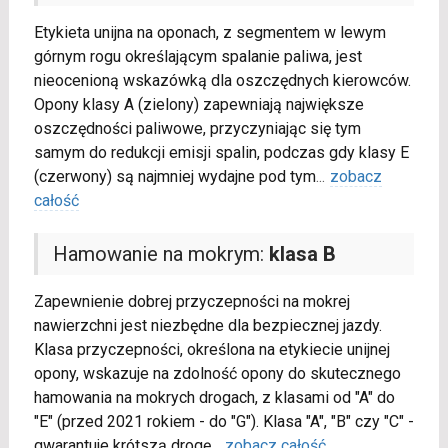
Etykieta unijna na oponach, z segmentem w lewym
górnym rogu określającym spalanie paliwa, jest
nieocenioną wskazówką dla oszczędnych kierowców.
Opony klasy A (zielony) zapewniają największe
oszczędności paliwowe, przyczyniając się tym
samym do redukcji emisji spalin, podczas gdy klasy E
(czerwony) są najmniej wydajne pod tym
...
zobacz
całość
Hamowanie na mokrym:
klasa B
Zapewnienie dobrej przyczepności na mokrej
nawierzchni jest niezbędne dla bezpiecznej jazdy.
Klasa przyczepności, określona na etykiecie unijnej
opony, wskazuje na zdolność opony do skutecznego
hamowania na mokrych drogach, z klasami od "A" do
"E" (przed 2021 rokiem - do "G"). Klasa "A", "B" czy "C" -
gwarantuje krótszą drogę
...
zobacz całość