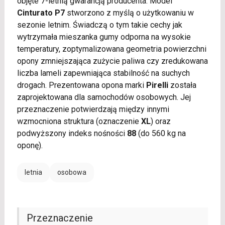
objęte 7-letnią gwarancją producenta. Model
Cinturato P7
stworzono z myślą o użytkowaniu w
sezonie letnim. Świadczą o tym takie cechy jak
wytrzymała mieszanka gumy odporna na wysokie
temperatury, zoptymalizowana geometria powierzchni
opony zmniejszająca zużycie paliwa czy zredukowana
liczba lameli zapewniająca stabilność na suchych
drogach. Prezentowana opona marki
Pirelli
została
zaprojektowana dla samochodów osobowych. Jej
przeznaczenie potwierdzają między innymi
wzmocniona struktura (oznaczenie
XL
) oraz
podwyższony indeks nośności
88
(do 560 kg na
oponę).
letnia
osobowa
Przeznaczenie