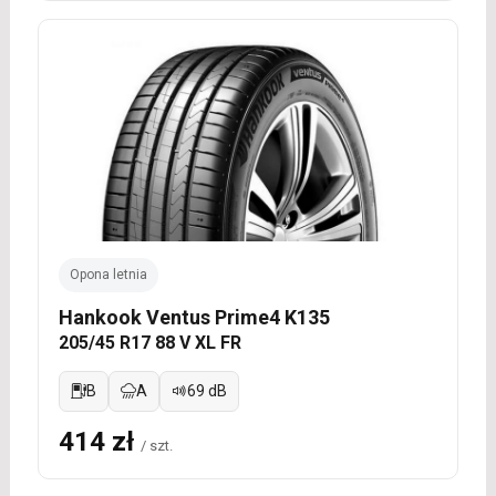
Opona letnia
Hankook Ventus Prime4 K135
205/45 R17 88 V XL FR
B
A
69 dB
414 zł
/ szt.