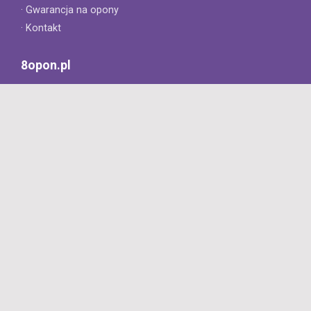
· Gwarancja na opony
· Kontakt
8opon.pl
· O firmie
· Opinie klientów
· Dlaczego warto u nas kupić?
· Polityka prywatności
· Regulamin
Profesjonalny sklep z oponami oferujący tylko oryginalne
produkty. Szybka dostawa i niskie ceny.
727 668 422
Dziś: 8:00 - 18:00
Jutro: 8:00 - 16:00