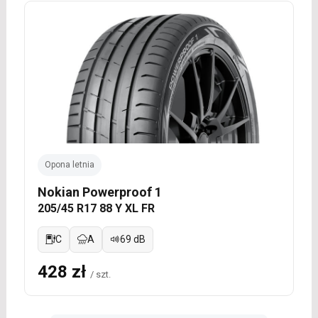
Opona letnia
Nokian Powerproof 1
205/45 R17 88 Y XL FR
C
A
69 dB
428 zł
/ szt.