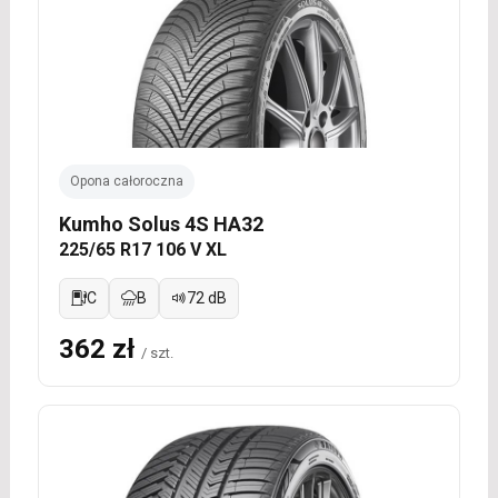
Opona całoroczna
Kumho Solus 4S HA32
225/65 R17 106 V XL
C
B
72 dB
362 zł
/ szt.