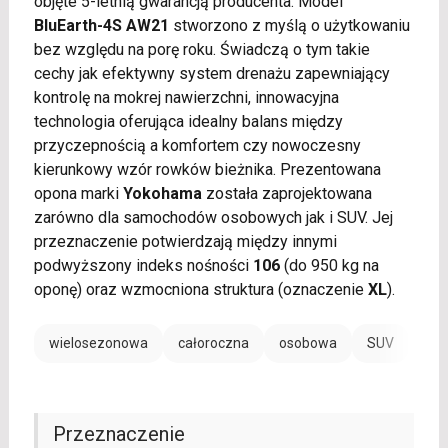
objęte 5-letnią gwarancją producenta. Model
BluEarth-4S AW21
stworzono z myślą o użytkowaniu
bez względu na porę roku. Świadczą o tym takie
cechy jak efektywny system drenażu zapewniający
kontrolę na mokrej nawierzchni, innowacyjna
technologia oferująca idealny balans między
przyczepnością a komfortem czy nowoczesny
kierunkowy wzór rowków bieżnika. Prezentowana
opona marki
Yokohama
została zaprojektowana
zarówno dla samochodów osobowych jak i SUV. Jej
przeznaczenie potwierdzają między innymi
podwyższony indeks nośności
106
(do 950 kg na
oponę) oraz wzmocniona struktura (oznaczenie
XL
).
wielosezonowa
całoroczna
osobowa
SUV
Przeznaczenie