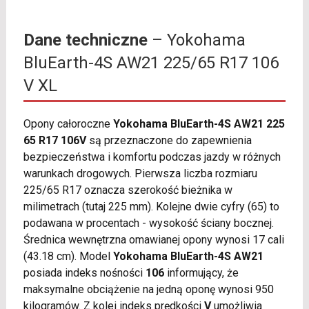
Dane techniczne
– Yokohama
BluEarth-4S AW21 225/65 R17 106
V XL
Opony całoroczne
Yokohama BluEarth-4S AW21 225
65 R17 106V
są przeznaczone do zapewnienia
bezpieczeństwa i komfortu podczas jazdy w różnych
warunkach drogowych. Pierwsza liczba rozmiaru
225/65 R17 oznacza szerokość bieżnika w
milimetrach (tutaj 225 mm). Kolejne dwie cyfry (65) to
podawana w procentach - wysokość ściany bocznej.
Średnica wewnętrzna omawianej opony wynosi 17 cali
(43.18 cm). Model
Yokohama BluEarth-4S AW21
posiada indeks nośności
106
informujący, że
maksymalne obciążenie na jedną oponę wynosi 950
kilogramów. Z kolei indeks prędkości
V
umożliwia