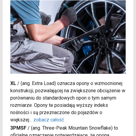
XL
/
(ang. Extra Load) oznacza opony o wzmocnionej
konstrukcji, pozwalającej na zwiększone obciążenie w
porównaniu do standardowych opon o tym samym
rozmiarze. Opony te posiadają wyższy indeks
nośności i są przeznaczone do pojazdów o
większej
...
zobacz całość
3PMSF
/
(ang. Three-Peak Mountain Snowflake) to
oficjalne oznaczenie potwierdzające, że opona