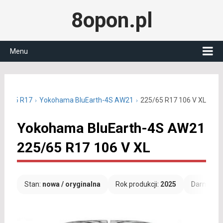
8opon.pl
Menu
225/65 R17
Yokohama BluEarth-4S AW21
225/65 R17 106 V XL
Yokohama BluEarth-4S AW21
225/65 R17 106 V XL
Stan:
nowa / oryginalna
Rok produkcji:
2025
Darmowa 