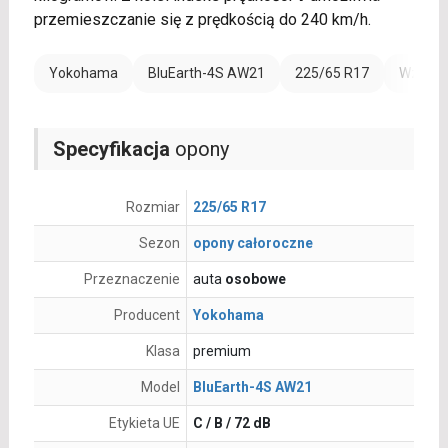
przemieszczanie się z prędkością do 240 km/h.
Yokohama
BluEarth-4S AW21
225/65 R17
Wzmocn
Specyfikacja
opony
Rozmiar
225/65 R17
Sezon
opony całoroczne
Przeznaczenie
auta
osobowe
Producent
Yokohama
Klasa
premium
Model
BluEarth-4S AW21
Etykieta UE
C / B / 72 dB