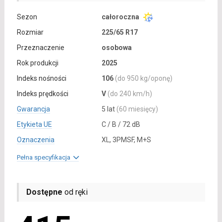
Sezon
całoroczna
Rozmiar
225/65 R17
Przeznaczenie
osobowa
Rok produkcji
2025
Indeks nośności
106
(do 950 kg/oponę)
Indeks prędkości
V
(do 240 km/h)
Gwarancja
5 lat
(60 miesięcy)
Etykieta UE
C / B / 72 dB
Oznaczenia
XL, 3PMSF, M+S
Pełna specyfikacja
Dostępne
od ręki