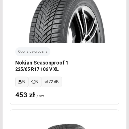
Opona całoroczna
Nokian Seasonproof 1
225/65 R17 106 V XL
B
B
72 dB
453 zł
/ szt.