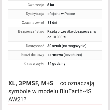
Gwarancja
5 lat
Dystrybucja
oficjalna w Polsce
Czas na zwrot
21 dni
Bezpieczeństwo
Każdą przesyłkę ubezpieczamy
do 10 000 zł
Dostępność
30 sztuk
(na magazynie)
Koszt dostawy
darmowa
(bezpłatna)
Czas wysyłki
24 godziny
XL, 3PMSF, M+S
– co oznaczają
symbole w modelu BluEarth-4S
AW21?