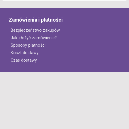
Zamówienia i płatności
· Bezpieczeństwo zakupów
· Jak złożyć zamówienie?
· Sposoby płatności
· Koszt dostawy
· Czas dostawy
Obsługa klienta
· Zwroty
· Reklamacje
· Najczęściej zadawane pytania
· Gwarancja na opony
· Kontakt