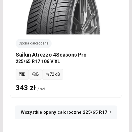
Opona całoroczna
Sailun Atrezzo 4Seasons Pro
225/65 R17 106 V XL
B
B
72 dB
343 zł
/ szt.
Wszystkie opony całoroczne 225/65 R17