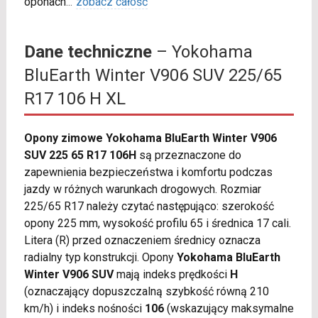
oponach
...
zobacz całość
Dane techniczne
– Yokohama
BluEarth Winter V906 SUV 225/65
R17 106 H XL
Opony zimowe Yokohama BluEarth Winter V906
SUV 225 65 R17 106H
są przeznaczone do
zapewnienia bezpieczeństwa i komfortu podczas
jazdy w różnych warunkach drogowych. Rozmiar
225/65 R17 należy czytać następująco: szerokość
opony 225 mm, wysokość profilu 65 i średnica 17 cali.
Litera (R) przed oznaczeniem średnicy oznacza
radialny typ konstrukcji. Opony
Yokohama BluEarth
Winter V906 SUV
mają indeks prędkości
H
(oznaczający dopuszczalną szybkość równą 210
km/h) i indeks nośności
106
(wskazujący maksymalne