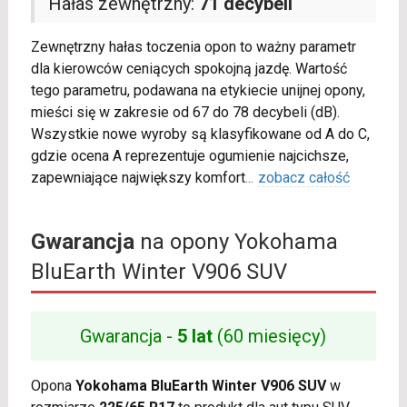
Hałas zewnętrzny:
71 decybeli
Zewnętrzny hałas toczenia opon to ważny parametr
dla kierowców ceniących spokojną jazdę. Wartość
tego parametru, podawana na etykiecie unijnej opony,
mieści się w zakresie od 67 do 78 decybeli (dB).
Wszystkie nowe wyroby są klasyfikowane od A do C,
gdzie ocena A reprezentuje ogumienie najcichsze,
zapewniające największy komfort
...
zobacz całość
Gwarancja
na opony Yokohama
BluEarth Winter V906 SUV
Gwarancja -
5 lat
(60 miesięcy)
Opona
Yokohama BluEarth Winter V906 SUV
w