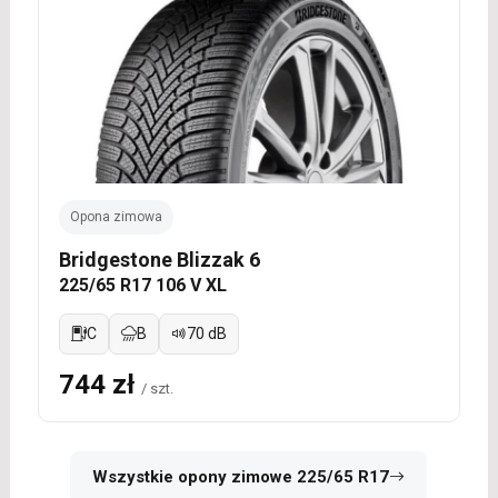
Opona zimowa
Bridgestone Blizzak 6
225/65 R17 106 V XL
C
B
70 dB
744 zł
/ szt.
Wszystkie opony zimowe 225/65 R17