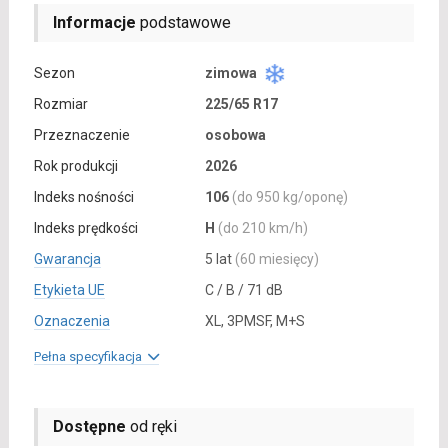
Informacje
podstawowe
Sezon
zimowa
Rozmiar
225/65 R17
Przeznaczenie
osobowa
Rok produkcji
2026
Indeks nośności
106
(do 950 kg/oponę)
Indeks prędkości
H
(do 210 km/h)
Gwarancja
5 lat
(60 miesięcy)
Etykieta UE
C / B / 71 dB
Oznaczenia
XL, 3PMSF, M+S
Pełna specyfikacja
Dostępne
od ręki