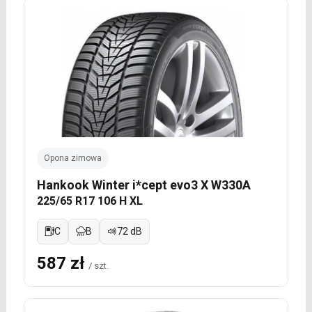
Opona zimowa
Hankook Winter i*cept evo3 X W330A
225/65 R17 106 H XL
C
B
72 dB
587 zł
/ szt.