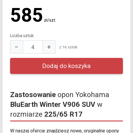
585
zł/szt.
Liczba sztuk:
−
+
z 16 sztuk
Zastosowanie
opon Yokohama
BluEarth Winter V906 SUV
w
rozmiarze
225/65 R17
W naszej ofercie znajdziesz nowe, oryginalne opony