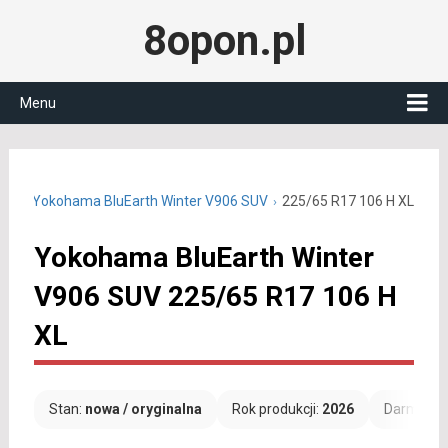
8opon.pl
Menu
R17
Yokohama BluEarth Winter V906 SUV
225/65 R17 106 H XL
Yokohama BluEarth Winter
V906 SUV 225/65 R17 106 H
XL
Stan:
nowa / oryginalna
Rok produkcji:
2026
Darmowa 