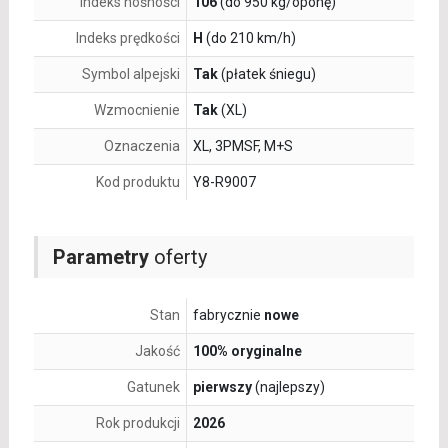
Indeks nośności
106
(do 950 kg/oponę)
Indeks prędkości
H
(do 210 km/h)
Symbol alpejski
Tak
(płatek śniegu)
Wzmocnienie
Tak
(XL)
Oznaczenia
XL, 3PMSF, M+S
Kod produktu
Y8-R9007
Parametry
oferty
Stan
fabrycznie
nowe
Jakość
100% oryginalne
Gatunek
pierwszy
(najlepszy)
Rok produkcji
2026