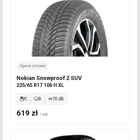
Opona zimowa
Nokian Snowproof 2 SUV
225/65 R17 106 H XL
C
B
70 dB
619 zł
/ szt.