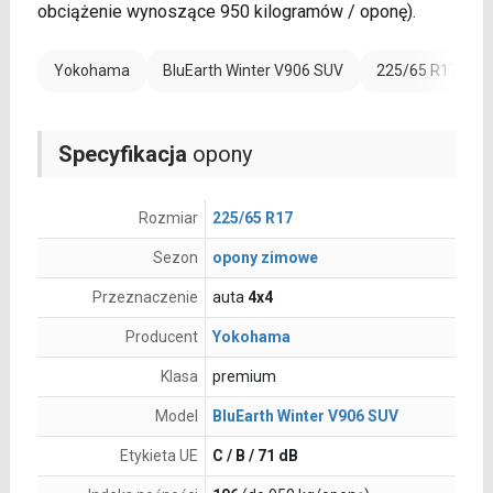
obciążenie wynoszące 950 kilogramów / oponę).
Yokohama
BluEarth Winter V906 SUV
225/65 R17
Specyfikacja
opony
Rozmiar
225/65 R17
Sezon
opony zimowe
Przeznaczenie
auta
4x4
Producent
Yokohama
Klasa
premium
Model
BluEarth Winter V906 SUV
Etykieta UE
C / B / 71 dB