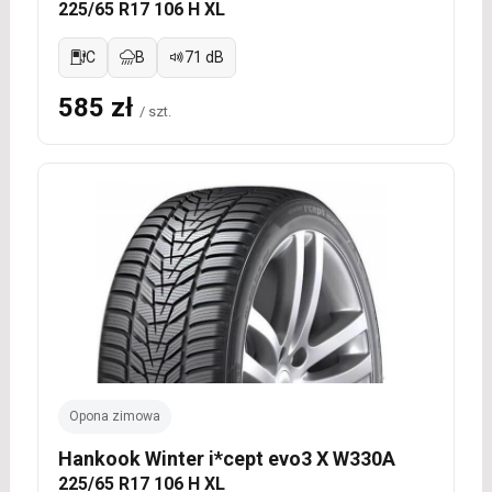
225/65 R17 106 H XL
C
B
71 dB
585 zł
/ szt.
Opona zimowa
Hankook Winter i*cept evo3 X W330A
225/65 R17 106 H XL