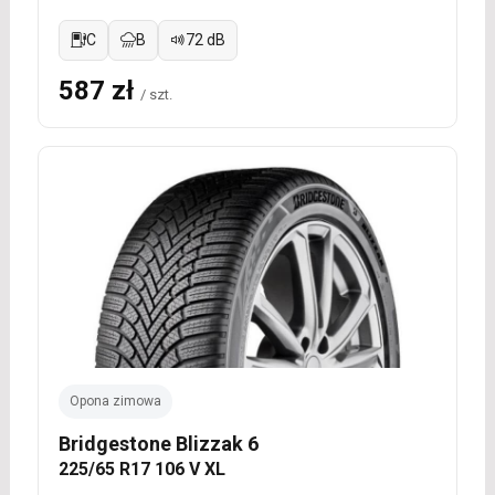
C
B
72 dB
587 zł
/ szt.
Opona zimowa
Bridgestone Blizzak 6
225/65 R17 106 V XL