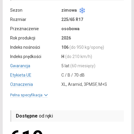
Sezon
zimowa
Rozmiar
225/65 R17
Przeznaczenie
osobowa
Rok produkcji
2026
Indeks nośności
106
(do 950 kg/oponę)
Indeks prędkości
H
(do 210 km/h)
Gwarancja
5 lat
(60 miesięcy)
Etykieta UE
C / B / 70 dB
Oznaczenia
XL, Aramid, 3PMSF, M+S
Pełna specyfikacja
Dostępne
od ręki