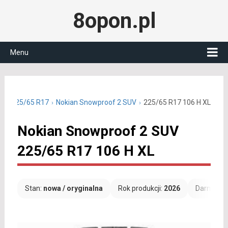
8opon.pl
Menu
we 225/65 R17
Nokian Snowproof 2 SUV
225/65 R17 106 H XL
Nokian Snowproof 2 SUV
225/65 R17 106 H XL
Stan:
nowa / oryginalna
Rok produkcji:
2026
Darmowa 