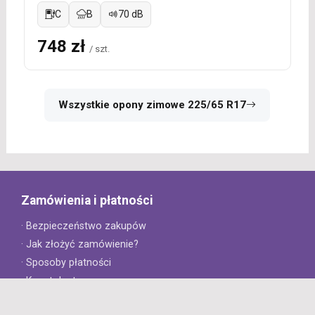
C
B
70 dB
748 zł
/ szt.
Wszystkie opony zimowe 225/65 R17
Zamówienia i płatności
· Bezpieczeństwo zakupów
· Jak złożyć zamówienie?
· Sposoby płatności
· Koszt dostawy
· Czas dostawy