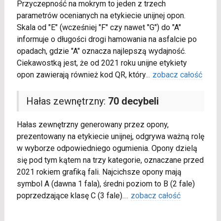
Przyczepność na mokrym to jeden z trzech
parametrów ocenianych na etykiecie unijnej opon.
Skala od "E" (wcześniej "F" czy nawet "G") do "A"
informuje o długości drogi hamowania na asfalcie po
opadach, gdzie "A" oznacza najlepszą wydajność.
Ciekawostką jest, że od 2021 roku unijne etykiety
opon zawierają również kod QR, który
...
zobacz całość
Hałas zewnętrzny:
70 decybeli
Hałas zewnętrzny generowany przez opony,
prezentowany na etykiecie unijnej, odgrywa ważną rolę
w wyborze odpowiedniego ogumienia. Opony dzielą
się pod tym kątem na trzy kategorie, oznaczane przed
2021 rokiem grafiką fali. Najcichsze opony mają
symbol A (dawna 1 fala), średni poziom to B (2 fale)
poprzedzające klasę C (3 fale).
...
zobacz całość