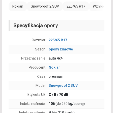
Nokian
Snowproof 2 SUV
225/65 R17
Wzmocnienie
Specyfikacja
opony
Rozmiar
225/65 R17
Sezon
opony zimowe
Przeznaczenie
auta
4x4
Producent
Nokian
Klasa
premium
Model
Snowproof 2 SUV
Etykieta UE
C / B / 70 dB
Indeks nośności
106
(do 950 kg/oponę)
Indeks prędkości
H
(do 210 km/h)