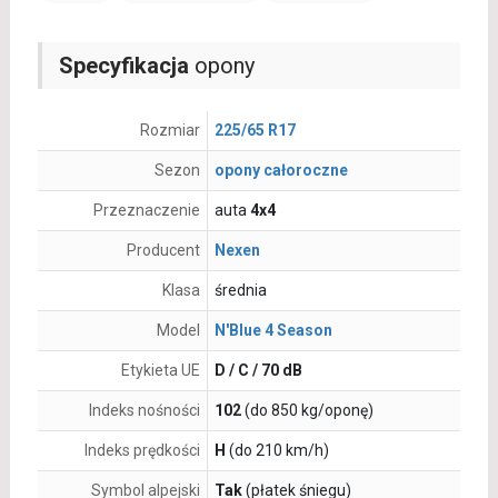
Specyfikacja
opony
Rozmiar
225/65 R17
Sezon
opony całoroczne
Przeznaczenie
auta
4x4
Producent
Nexen
Klasa
średnia
Model
N'Blue 4 Season
Etykieta UE
D / C / 70 dB
Indeks nośności
102
(do 850 kg/oponę)
Indeks prędkości
H
(do 210 km/h)
Symbol alpejski
Tak
(płatek śniegu)