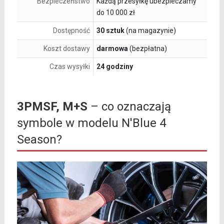
Bezpieczeństwo
Każdą przesyłkę ubezpieczamy
do 10 000 zł
Dostępność
30 sztuk
(na magazynie)
Koszt dostawy
darmowa
(bezpłatna)
Czas wysyłki
24 godziny
3PMSF, M+S
– co oznaczają
symbole w modelu N'Blue 4
Season?