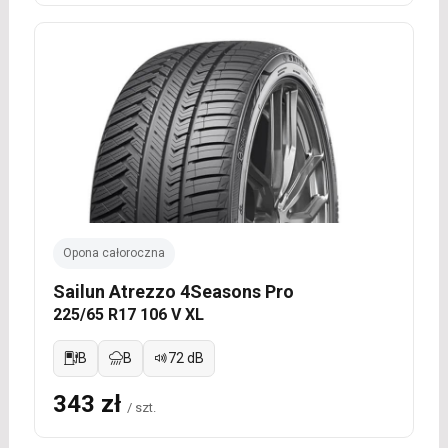
Opona całoroczna
Sailun Atrezzo 4Seasons Pro
225/65 R17 106 V XL
B
B
72 dB
343 zł
/ szt.