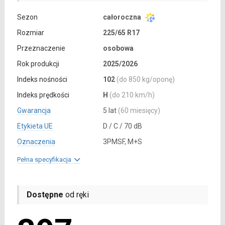
Sezon
całoroczna
Rozmiar
225/65 R17
Przeznaczenie
osobowa
Rok produkcji
2025/2026
Indeks nośności
102
(do 850 kg/oponę)
Indeks prędkości
H
(do 210 km/h)
Gwarancja
5 lat
(60 miesięcy)
Etykieta UE
D / C / 70 dB
Oznaczenia
3PMSF, M+S
Pełna specyfikacja
Dostępne
od ręki