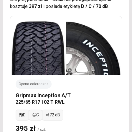
kosztuje
397 zł
i posiada etykietę
D / C / 70 dB
.
Opona całoroczna
Gripmax Inception A/T
225/65 R17 102 T RWL
D
C
72 dB
395 zł
/ szt.