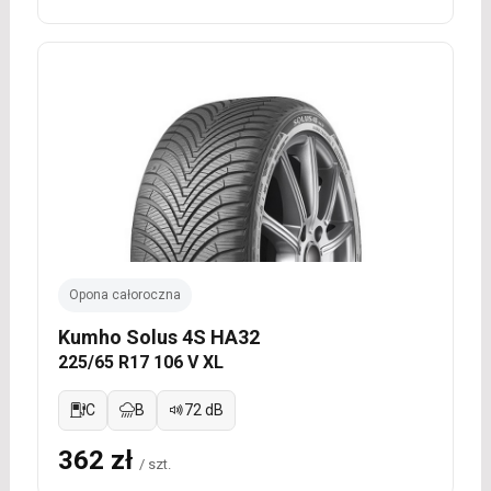
Opona całoroczna
Kumho Solus 4S HA32
225/65 R17 106 V XL
C
B
72 dB
362 zł
/ szt.