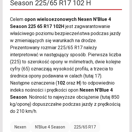
Season 225/65 R17 102 H
Celem
opon wielosezonowych Nexen N'Blue 4
Season 225 65 R17 102H
jest zagwarantowanie
właściwego poziomu bezpieczeństwa podczas jazdy
w zmieniających się warunkach na drodze.
Prezentowany rozmiar 225/65 R17 należy
interpretować w następujący sposób. Pierwsza liczba
(225) to szerokość opony w milimetrach, dwie kolejne
cyfry (65) oznaczają wysokość profilu, a trzecia to
średnica opony podawana w calach (tutaj 17).
Następne oznaczenia (
102
oraz
H
) to odpowiednio
indeks nośności i prędkości opon
Nexen N'Blue 4
Season
. Nośność to najwyższe obciążenie (tutaj 850
kg/oponę) dopuszczalne podczas jazdy z prędkością
do 210 km/h.
Nexen
N'Blue 4 Season
225/65 R17