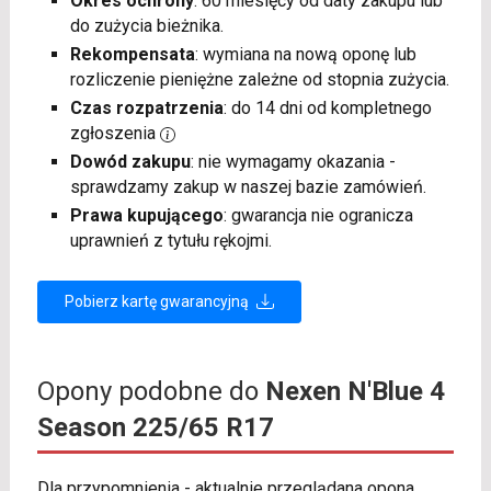
Okres ochrony
: 60 miesięcy od daty zakupu lub
do zużycia bieżnika.
Rekompensata
: wymiana na nową oponę lub
rozliczenie pieniężne zależne od stopnia zużycia.
Czas rozpatrzenia
: do 14 dni od kompletnego
zgłoszenia
Dowód zakupu
: nie wymagamy okazania -
sprawdzamy zakup w naszej bazie zamówień.
Prawa kupującego
: gwarancja nie ogranicza
uprawnień z tytułu rękojmi.
Pobierz kartę gwarancyjną
Opony podobne do
Nexen N'Blue 4
Season 225/65 R17
Dla przypomnienia - aktualnie przeglądana opona