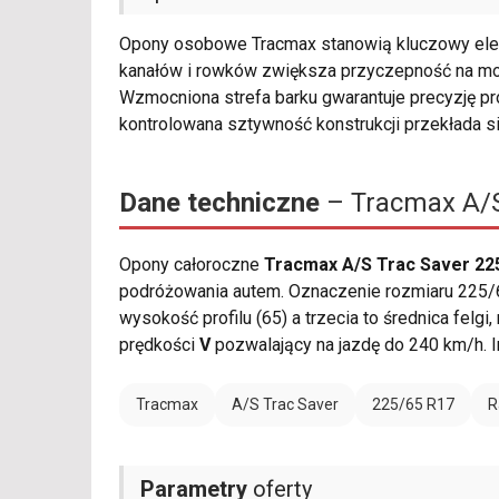
Opony osobowe Tracmax stanowią kluczowy ele
kanałów i rowków zwiększa przyczepność na mok
Wzmocniona strefa barku gwarantuje precyzję p
kontrolowana sztywność konstrukcji przekłada si
Dane techniczne
– Tracmax A/S
Opony całoroczne
Tracmax A/S Trac Saver 22
podróżowania autem. Oznaczenie rozmiaru 225/6
wysokość profilu (65) a trzecia to średnica felg
prędkości
V
pozwalający na jazdę do 240 km/h. 
Tracmax
A/S Trac Saver
225/65 R17
R
Parametry
oferty