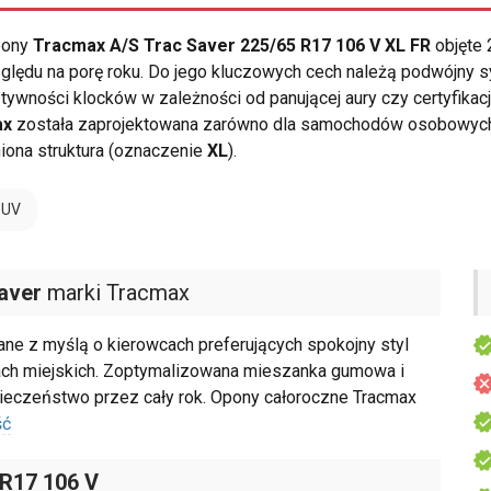
opony
Tracmax A/S Trac Saver 225/65 R17 106 V XL FR
objęte 
ględu na porę roku. Do jego kluczowych cech należą podwójny
sztywności klocków w zależności od panującej aury czy certyfi
ax
została zaprojektowana zarówno dla samochodów osobowych j
ona struktura (oznaczenie
XL
).
SUV
aver
marki Tracmax
e z myślą o kierowcach preferujących spokojny styl
kach miejskich. Zoptymalizowana mieszanka gumowa i
pieczeństwo przez cały rok. Opony całoroczne Tracmax
ść
 R17 106 V