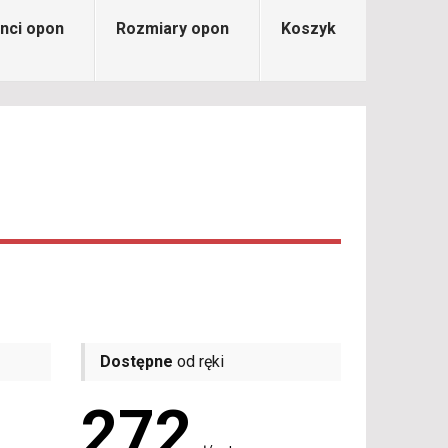
nci opon
Rozmiary opon
Koszyk
Dostępne
od ręki
272