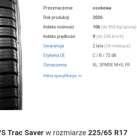
Przeznaczenie
osobowa
Rok produkcji
2026
Indeks nośności
106
(do 950 kg/oponę)
Indeks prędkości
V
(do 240 km/h)
Gwarancja
2 lata
(24 miesiące)
Etykieta UE
C / B / 72 dB
Oznaczenia
XL, 3PMSF, M+S, FR
Pełna specyfikacja
/S Trac Saver
w rozmiarze
225/65 R17