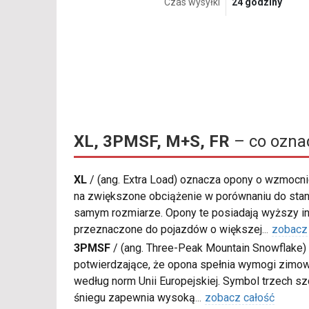
Czas wysyłki
24 godziny
XL, 3PMSF, M+S, FR
– co ozna
XL
/
(ang. Extra Load) oznacza opony o wzmocnio
na zwiększone obciążenie w porównaniu do sta
samym rozmiarze. Opony te posiadają wyższy in
przeznaczone do pojazdów o większej
...
zobacz
3PMSF
/
(ang. Three-Peak Mountain Snowflake) 
potwierdzające, że opona spełnia wymogi zimow
według norm Unii Europejskiej. Symbol trzech s
śniegu zapewnia wysoką
...
zobacz całość