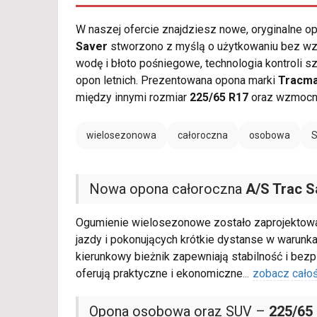
W naszej ofercie znajdziesz nowe, oryginalne 
Saver
stworzono z myślą o użytkowaniu bez wz
wodę i błoto pośniegowe, technologia kontroli 
opon letnich. Prezentowana opona marki
Tracm
między innymi rozmiar
225/65 R17
oraz wzmocni
wielosezonowa
całoroczna
osobowa
Nowa opona całoroczna
A/S Trac S
Ogumienie wielosezonowe zostało zaprojektowan
jazdy i pokonujących krótkie dystanse w warun
kierunkowy bieżnik zapewniają stabilność i bez
oferują praktyczne i ekonomiczne
...
zobacz cało
Opona osobowa oraz SUV –
225/65