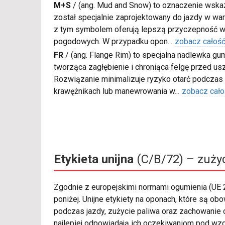
M+S
/
(ang. Mud and Snow) to oznaczenie wskaz
został specjalnie zaprojektowany do jazdy w war
z tym symbolem oferują lepszą przyczepność w
pogodowych. W przypadku opon
...
zobacz całoś
FR
/
(ang. Flange Rim) to specjalna nadlewka gu
tworząca zagłębienie i chroniąca felgę przed u
Rozwiązanie minimalizuje ryzyko otarć podczas
krawężnikach lub manewrowania w
...
zobacz cało
Etykieta unijna
(C/B/72) – zużyc
Zgodnie z europejskimi normami ogumienia (UE
poniżej. Unijne etykiety na oponach, które są ob
podczas jazdy, zużycie paliwa oraz zachowanie o
najlepiej odpowiadają ich oczekiwaniom pod wz