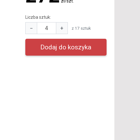
zł/szt.
Liczba sztuk:
−
+
z 17 sztuk