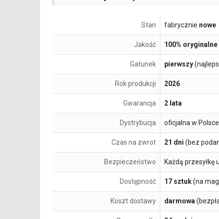
Stan
fabrycznie
nowe
Jakość
100% oryginalne
Gatunek
pierwszy
(najlep
Rok produkcji
2026
Gwarancja
2 lata
Dystrybucja
oficjalna w Polsce
Czas na zwrot
21 dni
(bez podan
Bezpieczeństwo
Każdą przesyłkę 
Dostępność
17 sztuk
(na mag
Koszt dostawy
darmowa
(bezpł