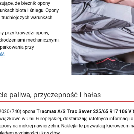
ujące, że bieżnik opony
unkach błota i śniegu. Opony
 trudniejszych warunkach
ć
my przy krawędzi opony,
szkodzeniami mechanicznymi.
 parkowania przy
ść
ie paliwa, przyczepność i hałas
 2020/740) opona
Tracmax A/S Trac Saver 225/65 R17 106 V 
owiązkowe w Unii Europejskiej, dostarczają istotnych informacji
pony na mokrej nawierzchni. Naklejki te pozwalają kierowcom na
ględem wydajności i kosztów.