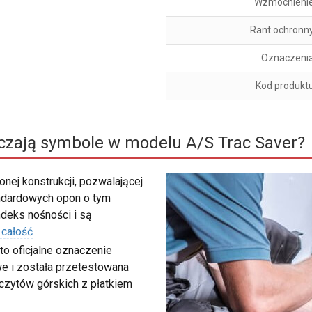
Wzmocnieni
Rant ochronn
Oznaczeni
Kod produkt
czają symbole w modelu A/S Trac Saver?
nej konstrukcji, pozwalającej
ndardowych opon o tym
deks nośności i są
 całość
to oficjalne oznaczenie
e i została przetestowana
zczytów górskich z płatkiem