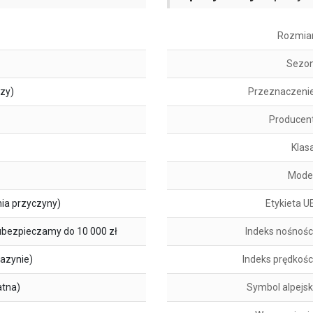
Rozmia
Sezo
szy)
Przeznaczeni
Producen
Klas
Mode
ia przyczyny)
Etykieta U
ubezpieczamy do 10 000 zł
Indeks nośnośc
azynie)
Indeks prędkośc
atna)
Symbol alpejsk