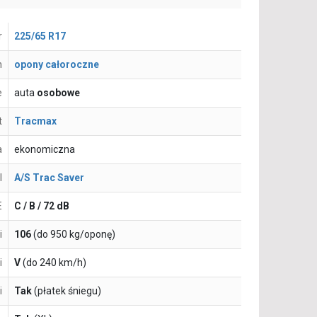
r
225/65 R17
n
opony całoroczne
e
auta
osobowe
t
Tracmax
a
ekonomiczna
l
A/S Trac Saver
E
C / B / 72 dB
i
106
(do 950 kg/oponę)
i
V
(do 240 km/h)
i
Tak
(płatek śniegu)