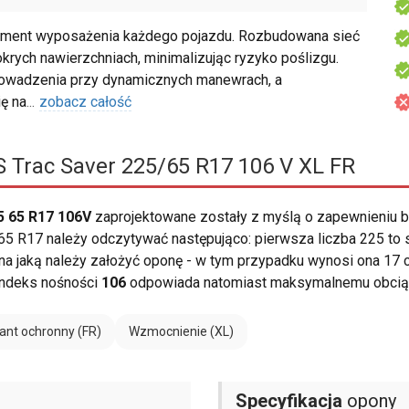
ment wyposażenia każdego pojazdu. Rozbudowana sieć
rych nawierzchniach, minimalizując ryzyko poślizgu.
rowadzenia przy dynamicznych manewrach, a
ę na
...
zobacz całość
 Trac Saver 225/65 R17 106 V XL FR
5 65 R17 106V
zaprojektowane zostały z myślą o zapewnieniu
5 R17 należy odczytywać następująco: pierwsza liczba 225 to s
i, na jaką należy założyć oponę - w tym przypadku wynosi ona 17 
Indeks nośności
106
odpowiada natomiast maksymalnemu obciąże
ant ochronny (FR)
Wzmocnienie (XL)
Specyfikacja
opony