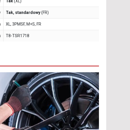
e
Tak
(XL)
y
Tak, standardowy
(FR)
a
XL, 3PMSF, M+S, FR
u
T8-TSR1718