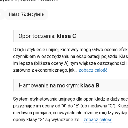
B
Hałas:
72 decybele
Opór toczenia:
klasa C
Dzięki etykiecie unijnej, kierowcy mogą łatwo ocenić ef
czynnikiem w oszczędzaniu na eksploatacji pojazdu. Klasy
im lepsza (bliższa oceny A), tym większe oszczędności i 
zarówno z ekonomicznego, jak
...
zobacz całość
Hamowanie na mokrym:
klasa B
System etykietowania unijnego dla opon kładzie duży nac
przyznając im oceny od "A" do "E" (do niedawna "G"). Kluc
niedawna pomijana, co uwydatniało różnicę między wydaj
opony klasy "G" są wyłączone ze
...
zobacz całość