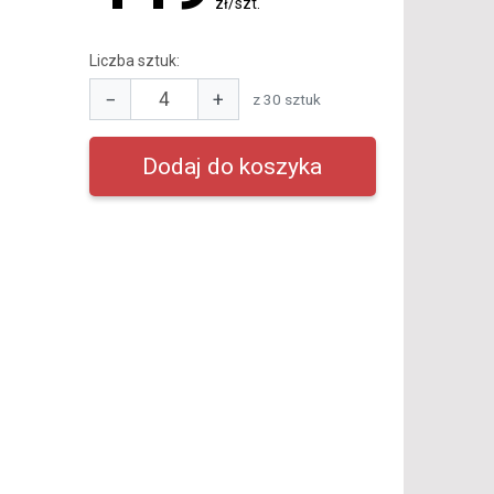
zł/szt.
Liczba sztuk:
−
+
z 30 sztuk