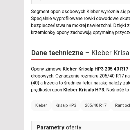
Segment opon osobowych Kleber wyróżnia się p
Specjalnie wyprofilowane rowki obwodowe skut
bezpieczeństwa na mokrej nawierzchni. Dzięki
krzemionkę, opony zachowują optymalną przyc
Dane techniczne
– Kleber Krisa
Opony zimowe
Kleber Krisalp HP3 205 40 R17
drogowych. Oznaczenie rozmiaru 205/40 R17 nal
(40) a trzecia to średnica felgi, na jaką należy
prędkości opon
Kleber Krisalp HP3
. Nośność t
Kleber
Krisalp HP3
205/40 R17
Rant oc
Parametry
oferty