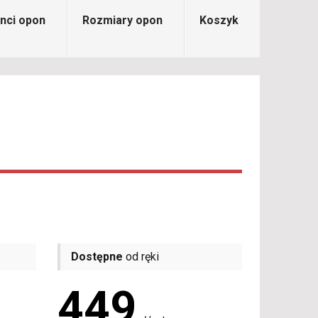
nci opon
Rozmiary opon
Koszyk
Dostępne
od ręki
449