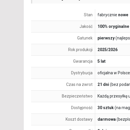
Stan
fabrycznie
nowe
Jakość
100% oryginalne
Gatunek
pierwszy
(najlep
Rok produkcji
2025/2026
Gwarancja
5 lat
Dystrybucja
oficjalna w Polsce
Czas na zwrot
21 dni
(bez podan
Bezpieczeństwo
Każdą przesyłkę 
Dostępność
30 sztuk
(na mag
Koszt dostawy
darmowa
(bezpł