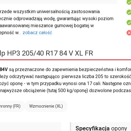
rzede wszystkim uniwersalnością zastosowania.
ecznie odprowadzają wodę, gwarantując wysoki poziom
 zaawansowanej mieszance gumowej bogatej w
zepność w
...
zobacz całość
lp HP3 205/40 R17 84 V XL FR
 84V
są przeznaczone do zapewnienia bezpieczeństwa i komfor
eży odczytywać następująco: pierwsza liczba 205 to szerokość 
 założyć oponę - w tym przypadku wynosi ona 17 cali. Następne ozn
o najwyższe obciążenie (tutaj 500 kg/oponę) dozwolone podcza
hronny (FR)
Wzmocnienie (XL)
Specyfikacja
opony