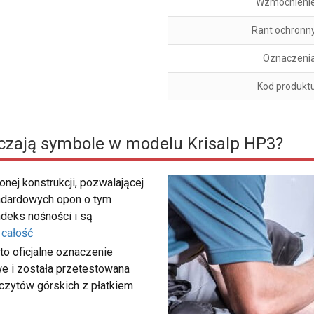
Wzmocnieni
Rant ochronn
Oznaczeni
Kod produkt
czają symbole w modelu Krisalp HP3?
nej konstrukcji, pozwalającej
ndardowych opon o tym
deks nośności i są
 całość
to oficjalne oznaczenie
e i została przetestowana
zczytów górskich z płatkiem