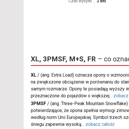
Czas wysyłki
2 dni
XL, 3PMSF, M+S, FR
– co ozna
XL
/
(ang. Extra Load) oznacza opony o wzmocnio
na zwiększone obciążenie w porównaniu do sta
samym rozmiarze. Opony te posiadają wyższy in
przeznaczone do pojazdów o większej
...
zobacz
3PMSF
/
(ang. Three-Peak Mountain Snowflake) 
potwierdzające, że opona spełnia wymogi zimow
według norm Unii Europejskiej. Symbol trzech s
śniegu zapewnia wysoką
...
zobacz całość