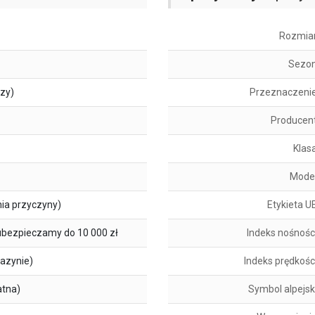
Rozmia
Sezo
szy)
Przeznaczeni
Producen
Klas
Mode
ia przyczyny)
Etykieta U
ubezpieczamy do 10 000 zł
Indeks nośnośc
azynie)
Indeks prędkośc
atna)
Symbol alpejsk