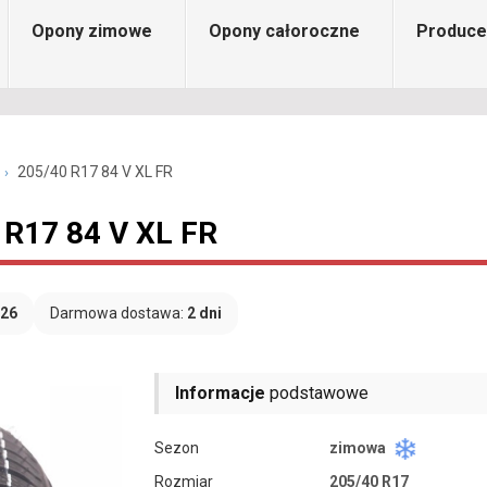
Opony zimowe
Opony całoroczne
Produce
205/40 R17 84 V XL FR
 R17 84 V XL FR
026
Darmowa dostawa:
2 dni
Informacje
podstawowe
Sezon
zimowa
Rozmiar
205/40 R17