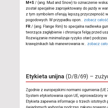
M+S
/
(ang. Mud and Snow) to oznaczenie wskaz
został specjalnie zaprojektowany do jazdy w war
z tym symbolem oferują lepszą przyczepność w
pogodowych. W przypadku opon
...
zobacz całoś
FR
/
(ang. Flange Rim) to specjalna nadlewka gu
tworząca zagłębienie i chroniąca felgę przed u
Rozwiązanie minimalizuje ryzyko otarć podczas
krawężnikach lub manewrowania w
...
zobacz cało
Etykieta unijna
(D/B/69) – zużyc
Zgodnie z europejskimi normami ogumienia (UE
System etykietowania opon UE, wprowadzony w 
Etykieta zapewnia informacje o trzech istotnych
świadomych wyborów podczas zakupu nowego o