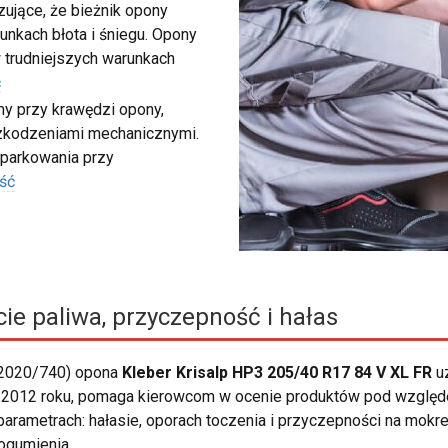
ujące, że bieżnik opony
unkach błota i śniegu. Opony
 trudniejszych warunkach
ć
my przy krawędzi opony,
szkodzeniami mechanicznymi.
 parkowania przy
ść
ie paliwa, przyczepność i hałas
 2020/740) opona
Kleber Krisalp HP3 205/40 R17 84 V XL FR
uz
2012 roku, pomaga kierowcom w ocenie produktów pod względe
 parametrach: hałasie, oporach toczenia i przyczepności na mokr
gumienia.