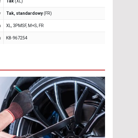
e
Tak
(XL)
y
Tak, standardowy
(FR)
a
XL, 3PMSF, M+S, FR
u
K8-967254