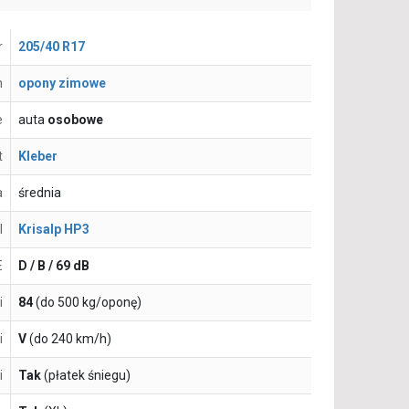
r
205/40 R17
n
opony zimowe
e
auta
osobowe
t
Kleber
a
średnia
l
Krisalp HP3
E
D / B / 69 dB
i
84
(do 500 kg/oponę)
i
V
(do 240 km/h)
i
Tak
(płatek śniegu)