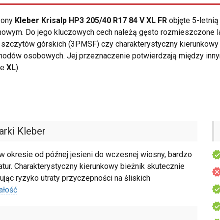
opony
Kleber Krisalp HP3 205/40 R17 84 V XL FR
objęte 5-letni
owym. Do jego kluczowych cech należą gęsto rozmieszczone lame
ch szczytów górskich (3PMSF) czy charakterystyczny kierunkowy
hodów osobowych. Jej przeznaczenie potwierdzają między inn
ie
XL
).
rki Kleber
 okresie od późnej jesieni do wczesnej wiosny, bardzo
tur. Charakterystyczny kierunkowy bieżnik skutecznie
jąc ryzyko utraty przyczepności na śliskich
ałość