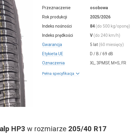
Przeznaczenie
osobowa
Rok produkcji
2025/2026
Indeks nośności
84
(do 500 kg/oponę)
Indeks prędkości
V
(do 240 km/h)
Gwarancja
5 lat
(60 miesięcy)
Etykieta UE
D / B / 69 dB
Oznaczenia
XL, 3PMSF, M+S, FR
Pełna specyfikacja
salp HP3
w rozmiarze
205/40 R17