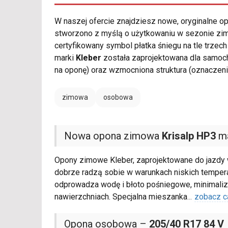
W naszej ofercie znajdziesz nowe, oryginalne 
stworzono z myślą o użytkowaniu w sezonie zim
certyfikowany symbol płatka śniegu na tle trze
marki
Kleber
została zaprojektowana dla samoc
na oponę) oraz wzmocniona struktura (oznaczen
zimowa
osobowa
Nowa opona zimowa
Krisalp HP3
ma
Opony zimowe Kleber, zaprojektowane do jazdy w
dobrze radzą sobie w warunkach niskich tempera
odprowadza wodę i błoto pośniegowe, minimalizu
nawierzchniach. Specjalna mieszanka
...
zobacz c
Opona osobowa –
205/40 R17 84 V