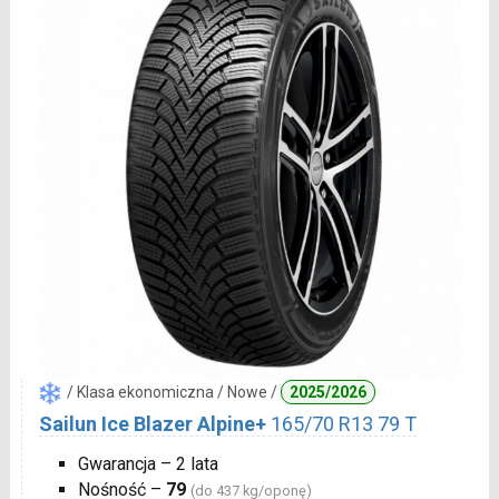
/ Klasa ekonomiczna / Nowe /
2025/2026
Sailun Ice Blazer Alpine+
165/70 R13 79 T
Gwarancja – 2 lata
Nośność –
79
(do 437 kg/oponę)