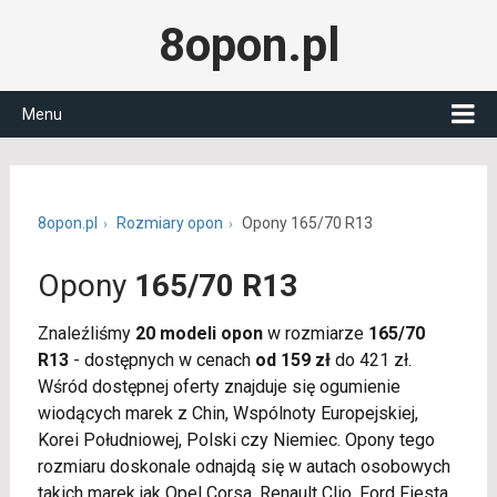
8opon.pl
Menu
8opon.pl
Rozmiary opon
Opony 165/70 R13
Opony
165/70 R13
Znaleźliśmy
20 modeli opon
w rozmiarze
165/70
R13
- dostępnych w cenach
od 159 zł
do 421 zł.
Wśród dostępnej oferty znajduje się ogumienie
wiodących marek z Chin, Wspólnoty Europejskiej,
Korei Południowej, Polski czy Niemiec. Opony tego
rozmiaru doskonale odnajdą się w autach osobowych
takich marek jak Opel Corsa, Renault Clio, Ford Fiesta,