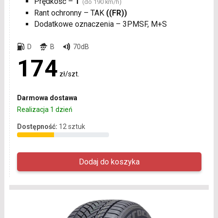
Prędkość –
T
(do 190 km/h)
Rant ochronny – TAK
((FR))
Dodatkowe oznaczenia – 3PMSF, M+S
D
B
70dB
174
zł/szt.
Darmowa dostawa
Realizacja 1 dzień
Dostępność:
12 sztuk