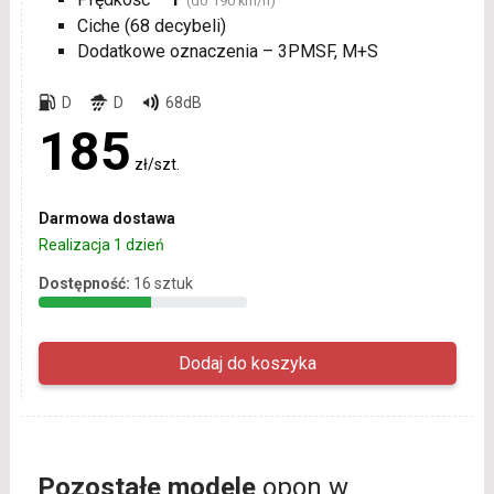
(do 190 km/h)
Ciche (68 decybeli)
Dodatkowe oznaczenia – 3PMSF, M+S
D
D
68dB
185
zł/szt.
Darmowa dostawa
Realizacja 1 dzień
Dostępność:
16 sztuk
Pozostałe modele
opon w