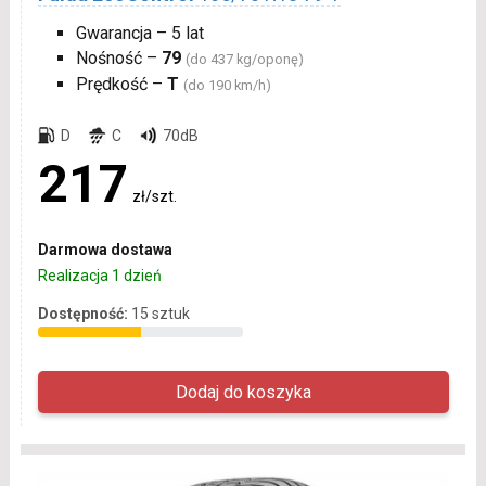
Gwarancja – 5 lat
Nośność –
79
(do 437 kg/oponę)
Prędkość –
T
(do 190 km/h)
D
C
70dB
217
zł/szt.
Darmowa dostawa
Realizacja 1 dzień
Dostępność:
15 sztuk