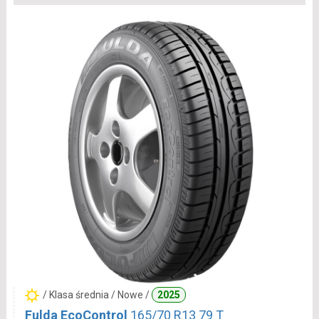
/ Klasa średnia / Nowe /
2025
Fulda EcoControl
165/70 R13 79 T