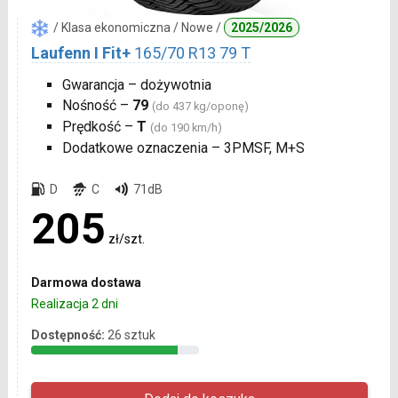
/ Klasa ekonomiczna / Nowe /
2025/2026
Laufenn I Fit+
165/70 R13 79 T
Gwarancja – dożywotnia
Nośność –
79
(do 437 kg/oponę)
Prędkość –
T
(do 190 km/h)
Dodatkowe oznaczenia – 3PMSF, M+S
D
C
71dB
205
zł/szt.
Darmowa dostawa
Realizacja 2 dni
Dostępność:
26 sztuk