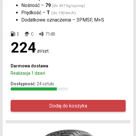
Nośność –
79
(do 437 kg/oponę)
Prędkość –
T
(do 190 km/h)
Dodatkowe oznaczenia – 3PMSF, M+S
E
C
71dB
224
zł/szt.
Darmowa dostawa
Realizacja 1 dzień
Dostępność:
24 sztuki