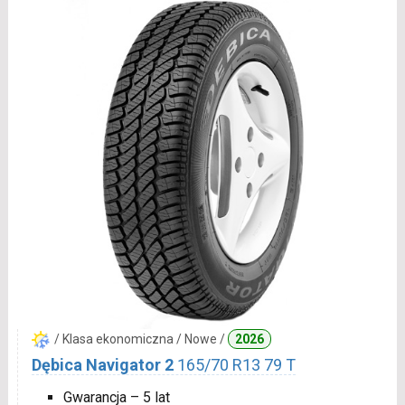
/ Klasa ekonomiczna / Nowe /
2026
Dębica Navigator 2
165/70 R13 79 T
Gwarancja – 5 lat