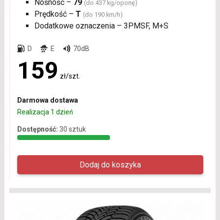
Nośność –
79
(do 437 kg/oponę)
Prędkość –
T
(do 190 km/h)
Dodatkowe oznaczenia – 3PMSF, M+S
D
E
70dB
159
zł/szt.
Darmowa dostawa
Realizacja 1 dzień
Dostępność:
30 sztuk