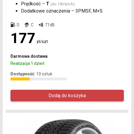
Prędkość –
T
(do 190 km/h)
Dodatkowe oznaczenia – 3PMSF, M+S
D
C
71dB
177
zł/szt.
Darmowa dostawa
Realizacja 1 dzień
Dostępność:
10 sztuk