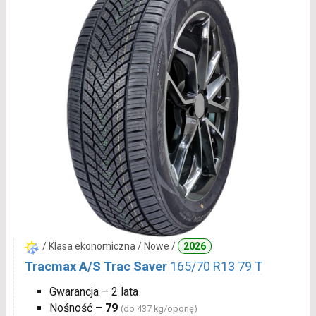
/ Klasa ekonomiczna / Nowe /
2026
Tracmax A/S Trac Saver
165/70 R13 79 T
Gwarancja – 2 lata
Nośność –
79
(do 437 kg/oponę)