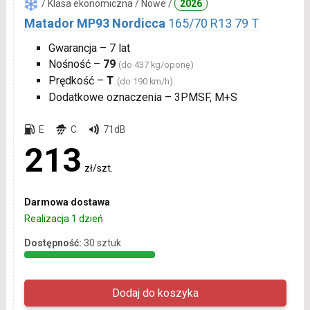
/ Klasa ekonomiczna / Nowe /
2026
Matador MP93 Nordicca
165/70 R13 79 T
Gwarancja – 7 lat
Nośność –
79
(do 437 kg/oponę)
Prędkość –
T
(do 190 km/h)
Dodatkowe oznaczenia – 3PMSF, M+S
E
C
71dB
213
zł/szt.
Darmowa dostawa
Realizacja 1 dzień
Dostępność:
30 sztuk