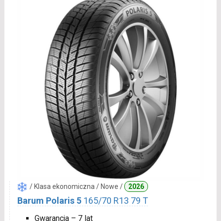
/ Klasa ekonomiczna / Nowe /
2026
Barum Polaris 5
165/70 R13 79 T
Gwarancja – 7 lat