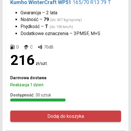
Kumho WinterCraft WP51
165/70 R13 79 T
Gwarancja – 2 lata
Nośność –
79
(do 437 kg/oponę)
Prędkość –
T
(do 190 km/h)
Dodatkowe oznaczenia – 3PMSF, M+S
D
C
70dB
216
zł/szt.
Darmowa dostawa
Realizacja 1 dzień
Dostępność:
30 sztuk