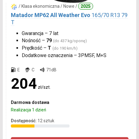
/ Klasa ekonomiczna / Nowe /
2025
Matador MP62 All Weather Evo
165/70 R13 79
T
Gwarancja – 7 lat
Nośność –
79
(do 437 kg/oponę)
Prędkość –
T
(do 190 km/h)
Dodatkowe oznaczenia – 3PMSF, M+S
E
C
71dB
204
zł/szt.
Darmowa dostawa
Realizacja 1 dzień
Dostępność:
12 sztuk