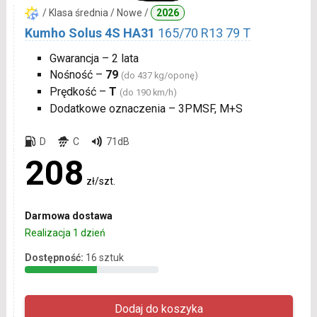
/ Klasa średnia / Nowe /
2026
Kumho Solus 4S HA31
165/70 R13 79 T
Gwarancja – 2 lata
Nośność –
79
(do 437 kg/oponę)
Prędkość –
T
(do 190 km/h)
Dodatkowe oznaczenia – 3PMSF, M+S
D
C
71dB
208
zł/szt.
Darmowa dostawa
Realizacja 1 dzień
Dostępność:
16 sztuk