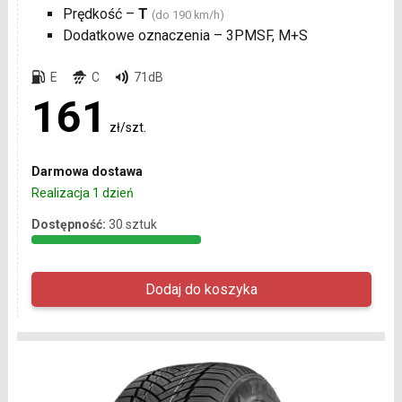
Prędkość –
T
(do 190 km/h)
Dodatkowe oznaczenia – 3PMSF, M+S
E
C
71dB
161
zł/szt.
Darmowa dostawa
Realizacja 1 dzień
Dostępność:
30 sztuk