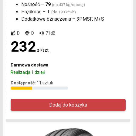
Nośność –
79
(do 437 kg/oponę)
Prędkość –
T
(do 190 km/h)
Dodatkowe oznaczenia – 3PMSF, M+S
D
D
71dB
232
zł/szt.
Darmowa dostawa
Realizacja 1 dzień
Dostępność:
11 sztuk