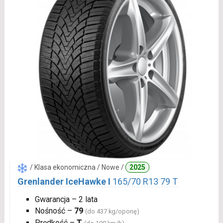
/ Klasa ekonomiczna / Nowe /
2025
Grenlander IceHawke I
165/70 R13 79 T
Gwarancja – 2 lata
Nośność –
79
(do 437 kg/oponę)
Prędkość –
T