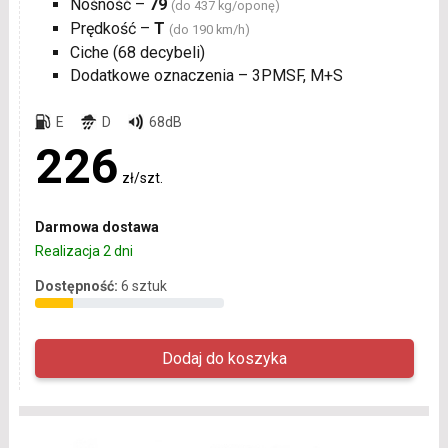
Nośność –
79
(do 437 kg/oponę)
Prędkość –
T
(do 190 km/h)
Ciche (68 decybeli)
Dodatkowe oznaczenia – 3PMSF, M+S
E
D
68dB
226
zł/szt.
Darmowa dostawa
Realizacja 2 dni
Dostępność:
6 sztuk