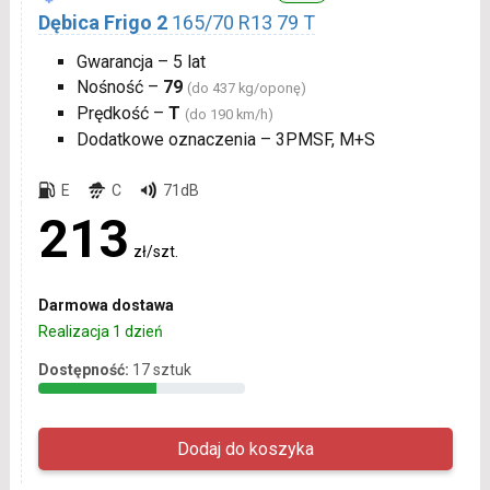
Dębica Frigo 2
165/70 R13 79 T
Gwarancja – 5 lat
Nośność –
79
(do 437 kg/oponę)
Prędkość –
T
(do 190 km/h)
Dodatkowe oznaczenia – 3PMSF, M+S
E
C
71dB
213
zł/szt.
Darmowa dostawa
Realizacja 1 dzień
Dostępność:
17 sztuk