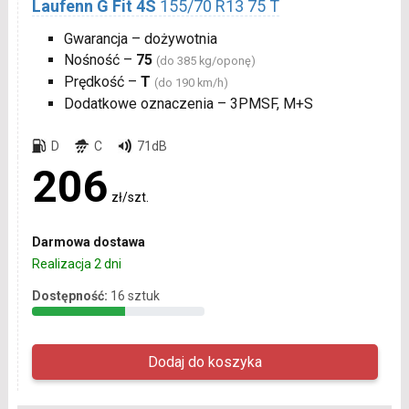
Laufenn G Fit 4S
155/70 R13 75 T
Gwarancja – dożywotnia
Nośność –
75
(do 385 kg/oponę)
Prędkość –
T
(do 190 km/h)
Dodatkowe oznaczenia – 3PMSF, M+S
D
C
71dB
206
zł/szt.
Darmowa dostawa
Realizacja 2 dni
Dostępność:
16 sztuk