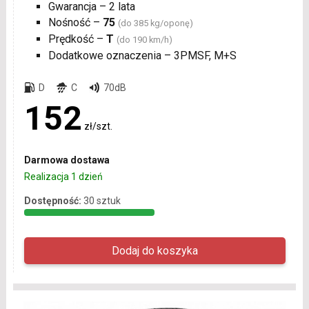
Gwarancja – 2 lata
Nośność –
75
(do 385 kg/oponę)
Prędkość –
T
(do 190 km/h)
Dodatkowe oznaczenia – 3PMSF, M+S
D
C
70dB
152
zł/szt.
Darmowa dostawa
Realizacja 1 dzień
Dostępność:
30 sztuk