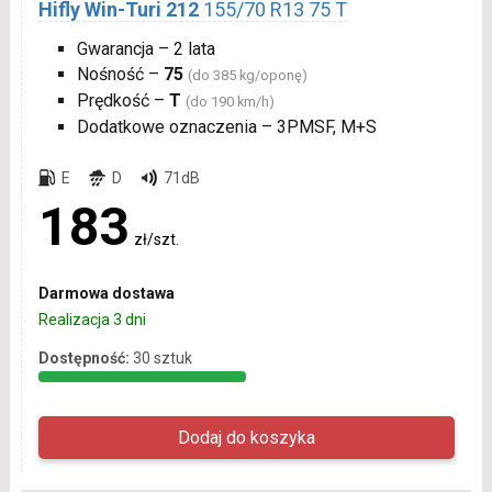
Hifly Win-Turi 212
155/70 R13 75 T
Gwarancja – 2 lata
Nośność –
75
(do 385 kg/oponę)
Prędkość –
T
(do 190 km/h)
Dodatkowe oznaczenia – 3PMSF, M+S
E
D
71dB
183
zł/szt.
Darmowa dostawa
Realizacja 3 dni
Dostępność:
30 sztuk