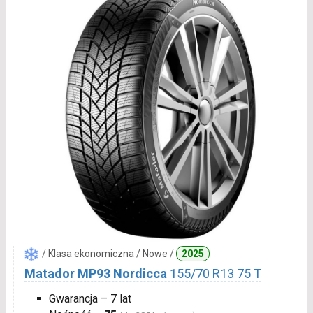
/ Klasa ekonomiczna / Nowe /
2025
Matador MP93 Nordicca
155/70 R13 75 T
Gwarancja – 7 lat