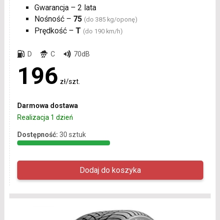
Gwarancja – 2 lata
Nośność –
75
(do 385 kg/oponę)
Prędkość –
T
(do 190 km/h)
D
C
70dB
196
zł/szt.
Darmowa dostawa
Realizacja 1 dzień
Dostępność:
30 sztuk