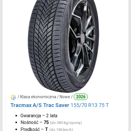
/ Klasa ekonomiczna / Nowe /
2026
Tracmax A/S Trac Saver
155/70 R13 75 T
Gwarancja – 2 lata
Nośność –
75
(do 385 kg/oponę)
Prędkość –
T
(do 190 km/h)