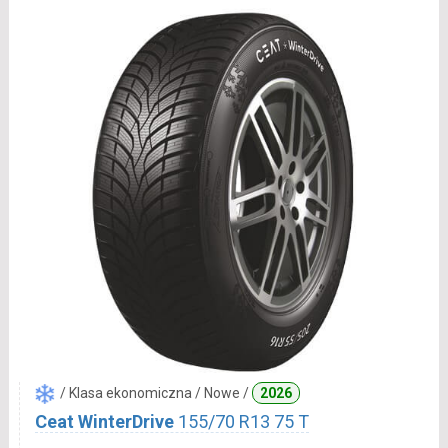
/ Klasa ekonomiczna / Nowe /
2026
Ceat WinterDrive
155/70 R13 75 T