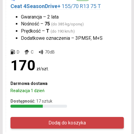
Ceat 4SeasonDrive+
155/70 R13 75 T
Gwarancja – 2 lata
Nośność –
75
(do 385 kg/oponę)
Prędkość –
T
(do 190 km/h)
Dodatkowe oznaczenia – 3PMSF, M+S
D
C
70dB
170
zł/szt.
Darmowa dostawa
Realizacja 1 dzień
Dostępność:
17 sztuk