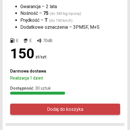
Gwarancja – 2 lata
Nośność –
75
(do 385 kg/oponę)
Prędkość –
T
(do 190 km/h)
Dodatkowe oznaczenia – 3PMSF, M+S
E
E
70dB
150
zł/szt.
Darmowa dostawa
Realizacja 1 dzień
Dostępność:
30 sztuk