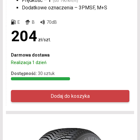
Prędkość –
T
(do 190 km/h)
Dodatkowe oznaczenia – 3PMSF, M+S
E
B
70dB
204
zł/szt.
Darmowa dostawa
Realizacja 1 dzień
Dostępność:
30 sztuk