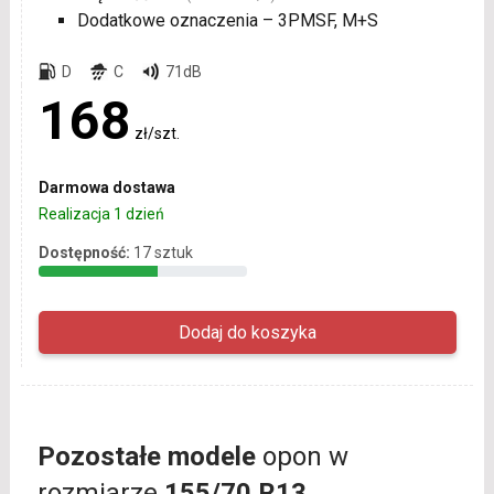
Dodatkowe oznaczenia – 3PMSF, M+S
D
C
71dB
168
zł/szt.
Darmowa dostawa
Realizacja 1 dzień
Dostępność:
17 sztuk
Pozostałe modele
opon w
rozmiarze
155/70 R13