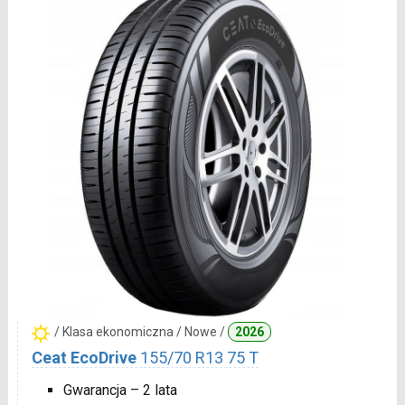
/ Klasa ekonomiczna / Nowe /
2026
Ceat EcoDrive
155/70 R13 75 T
Gwarancja – 2 lata