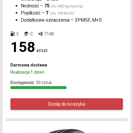
Nośność –
75
(do 385 kg/oponę)
Prędkość –
T
(do 190 km/h)
Dodatkowe oznaczenia – 3PMSF, M+S
E
C
71dB
158
zł/szt.
Darmowa dostawa
Realizacja 1 dzień
Dostępność:
30 sztuk