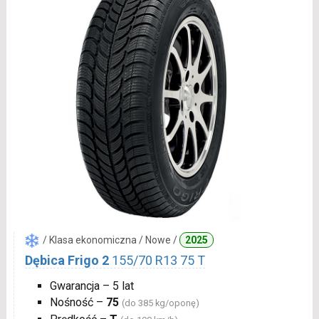
/ Klasa ekonomiczna / Nowe /
2025
Dębica Frigo 2
155/70 R13 75 T
Gwarancja – 5 lat
Nośność –
75
(do 385 kg/oponę)