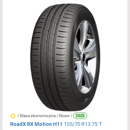
/ Klasa ekonomiczna / Nowe /
2025
RoadX RX Motion H11
155/70 R13 75 T