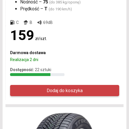
Nośność –
75
(do 385 kg/oponę)
Prędkość –
T
(do 190 km/h)
C
B
69dB
159
zł/szt.
Darmowa dostawa
Realizacja 2 dni
Dostępność:
22 sztuki