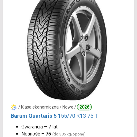
/ Klasa ekonomiczna / Nowe /
2026
Barum Quartaris 5
155/70 R13 75 T
Gwarancja – 7 lat
Nośność –
75
(do 385 kg/oponę)