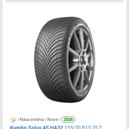
/ Klasa średnia / Nowe /
2026
Kumho Solus 4S HA32
155/70 R13 75 T