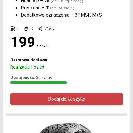
Nośność –
75
(do 385 kg/oponę)
Prędkość –
T
(do 190 km/h)
Dodatkowe oznaczenia – 3PMSF, M+S
E
C
71dB
199
zł/szt.
Darmowa dostawa
Realizacja 1 dzień
Dostępność:
30 sztuk