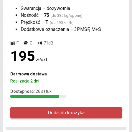
Gwarancja – dożywotnia
Nośność –
75
(do 385 kg/oponę)
Prędkość –
T
(do 190 km/h)
Dodatkowe oznaczenia – 3PMSF, M+S
F
C
71dB
195
zł/szt.
Darmowa dostawa
Realizacja 2 dni
Dostępność:
26 sztuk