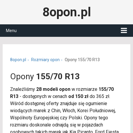
8opon.pl
Menu
8opon.pl
Rozmiary opon
Opony 155/70 R13
Opony
155/70 R13
Znaleźliśmy
28 modeli opon
w rozmiarze
155/70
R13
- dostępnych w cenach
od 150 zł
do 365 zł.
Wśród dostępnej oferty znajduje się ogumienie
wiodących marek z Chin, Włoch, Korei Południowej,
Wspólnoty Europejskiej czy Polski. Opony tego
rozmiaru doskonale odnajdą się w pojazdach
osobowych takich marek jak Kia Picanto, Ford Fiesta,