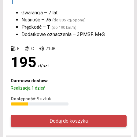
T
Gwarancja – 7 lat
Nośność –
75
(do 385 kg/oponę)
Prędkość –
T
(do 190 km/h)
Dodatkowe oznaczenia – 3PMSF, M+S
E
C
71dB
195
zł/szt.
Darmowa dostawa
Realizacja 1 dzień
Dostępność:
9 sztuk