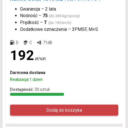
Gwarancja – 2 lata
Nośność –
75
(do 385 kg/oponę)
Prędkość –
T
(do 190 km/h)
Dodatkowe oznaczenia – 3PMSF, M+S
D
C
71dB
192
zł/szt.
Darmowa dostawa
Realizacja 1 dzień
Dostępność:
30 sztuk